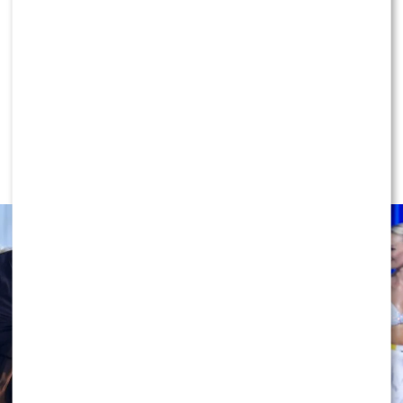
KLIKNIJ, ABY SKOMENTOWAĆ
NEWS
Miszczak przerwał milczenie ws.
Cichopek i Kurzajewskiego: “Źle
wybrali”. Zaskoczeni?