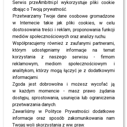
Serwis przeAmbitni.pl wykorzystuje pliki cookie
SERIO? BAGI wprost o związku NATSU i Wojtka Kuciny:
Słyszałem, że …
dbając o Twoją prywatność.
Przetwarzamy Twoje dane osobowe gromadzone
Burza po półfinale „Mam Talent!”. 10-latek załamał się
w Internecie takie jak pliki cookies, w celu
po wynikach
dostosowania treści i reklam, proponowania funkcji
mediów społecznościowych oraz analizy ruchu.
Współpracujemy również z zaufanymi partnerami,
WYBRANE DLA CIEBIE
którym udostępniamy informacje na temat
Mandaryna ma już partnera w „Tańcu z
korzystania z naszego serwisu - firmom
Gwiazdami”? To dopiero niespodzianka
reklamowym, mediom społecznościowym i
analitykom, którzy mogą łączyć je z dodatkowymi
informacjami.
Zgoda jest dobrowolna i możesz wycofać ją
Dominik Rupiński długo czekał na „Taniec z
w każdym momencie - masz prawo żądania
Gwiazdami”. Czy będzie NASTĘPCĄ BAGIEGO?
dostępu, sprostowania, usunięcia lub ograniczenia
przetwarzania danych.
Zawarliśmy w Polityce Prywatności dodatkowe
informacje oraz sposób zakomunikowania nam
Iza Kuna namówiona na „TzG” przez Kuleszę i
Aleksander?! Tego BOI SIĘ NAJBARDZIEJ
Twojej woli skorzystania z ww. praw.