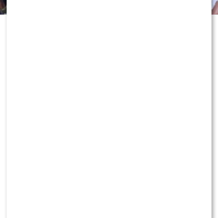
Odejście Katarzyny Cichopek i
Macieja Kurzajewskiego z „Halo tu
Polsat” wciąż wywołuje ogromne
emocje. Po dniach spekulacji głos w
sprawie zabrał sam Edward
Miszczak, który nie tylko
skomentował rozstanie z
prezenterami, ale także zdradził, jak
dziś patrzy na ich zawodowe decyzje.
Dowiedz się więcej!
KONTYNUUJ CZYTANIE