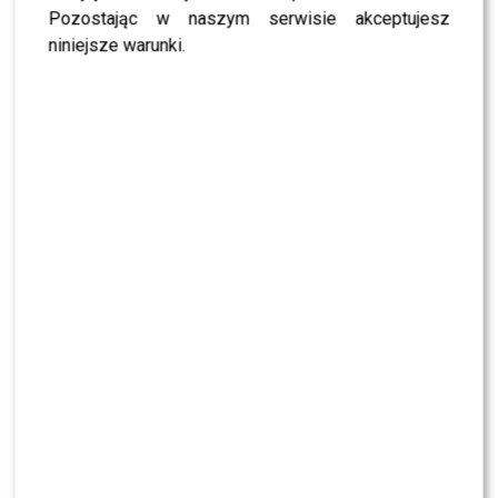
Pozostając w naszym serwisie akceptujesz
niniejsze warunki.
Tomasz Wygoda ocenił rok prezydentury
Nawrockiego. Jego słowa WYWOŁAJĄ BURZĘ!
Julia Wieniawa poza jury „Tańca z
Gwiazdami”? Kulisy wyszły na jaw
Dlaczego Polsat postawił na Julię Wieniawę?
Kulisy transferu wyszły na jaw