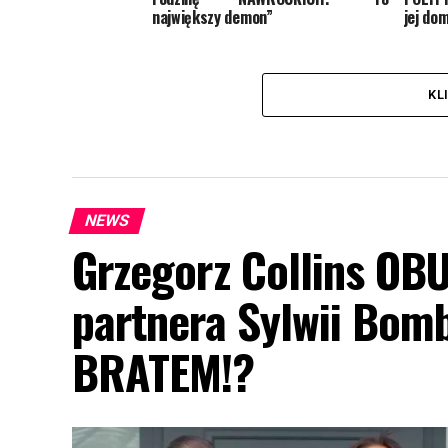
największy demon”
jej do
KL
NEWS
Grzegorz Collins OB
partnera Sylwii Bomb
BRATEM!?