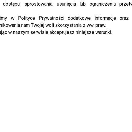
 dostępu, sprostowania, usunięcia lub ograniczenia przet
już dziś drugi półfinał z udziałem reprezentanta
iśmy w Polityce Prywatności dodatkowe informacje oraz
ikowania nam Twojej woli skorzystania z ww. praw.
jąc w naszym serwisie akceptujesz niniejsze warunki.
t. Podlewski/AKPA
ek Kurnikowski/AKPA
t. Jacek Kurnikowski/AKPA
t. AKPA/AKPA
t. Jacek Kurnikowski/AKPA
. Kurnikowski/AKPA
lewski/AKPA