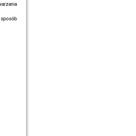
warzania
 sposób