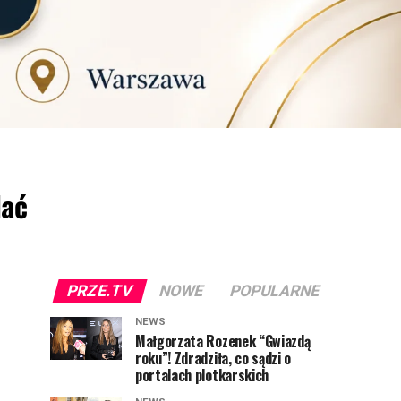
dać
PRZE.TV
NOWE
POPULARNE
NEWS
Małgorzata Rozenek “Gwiazdą
roku”! Zdradziła, co sądzi o
portalach plotkarskich