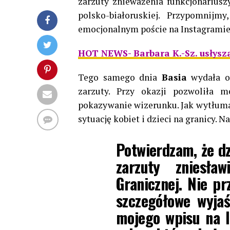
zarzuty znieważenia funkcjonarius
polsko-białoruskiej. Przypomnij
emocjonalnym poście na Instagramie
HOT NEWS- Barbara K.-Sz. usłysza
Tego samego dnia
Basia
wydała oś
zarzuty. Przy okazji pozwoliła 
pokazywanie wizerunku. Jak wytłuma
sytuację kobiet i dzieci na granicy. Na
Potwierdzam, że dz
zarzuty zniesław
Granicznej. Nie pr
szczegółowe wyjaś
mojego wpisu na I