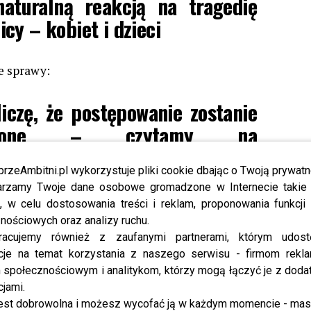
naturalną reakcją na tragedię
cy – kobiet i dzieci
e sprawy:
iczę, że postępowanie zostanie
rzone – czytamy na
żeli jednak mam odpowiadać
przeAmbitni.pl wykorzystuje pliki cookie dbając o Twoją prywatn
 solidarności cierpiącym, to nie
rzamy Twoje dane osobowe gromadzone w Internecie takie j
wano mnie z zasłoniętą twarzą
, w celu dostosowania treści i reklam, proponowania funkcj
edia do pisania o sprawie
nościowych oraz analizy ruchu.
racujemy również z zaufanymi partnerami, którym udost
mojego wizerunku i nazwiska.
cje na temat korzystania z naszego serwisu - firmom rekl
społecznościowym i analitykom, którzy mogą łączyć je z dod
cjami.
est dobrowolna i możesz wycofać ją w każdym momencie - ma