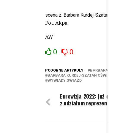
scena z: Barbara Kurdej-Szatan, Rafał Szat
Fot. Akpa
AW
0
0
PODOBNE ARTYKUŁY:
BARBARA KURDEJ-SZA
BARBARA KURDEJ-SZATAN OŚWIADCZENIE
WYWIADY GWIAZD
Eurowizja 2022: już dziś drugi 
z udziałem reprezentanta Pols