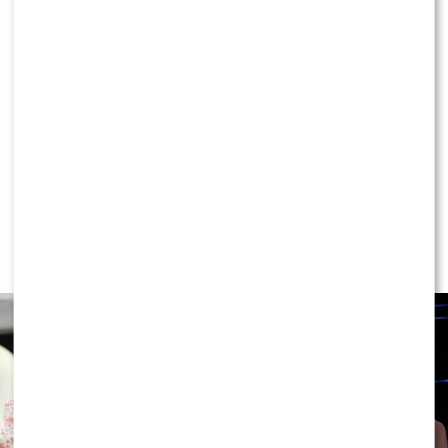
KONTYNUUJ CZYTANIE
NEWS
Ewa Wachowicz TEŻ ODCHODZI z
„halo, tu Polsat”! WYGRYZŁA ją Ida
NOWAKOWSKA?!