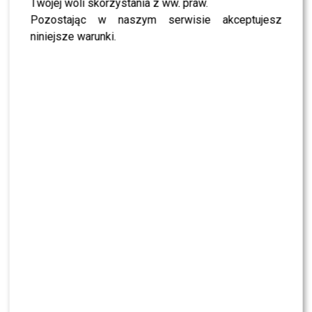
Twojej woli skorzystania z ww. praw.
Pozostając w naszym serwisie akceptujesz
niniejsze warunki.
Premiera filmu „O psie, który jeździł koleją
2”: elegancka Janachowska, rozanielony
Woronowicz i szykowna Miss Polonia 2025
Izabela Janachowska poszukuje pracownicy!
Tak płaci swoim pracownikom – praca
marzeń czy dziwaczny pomysł?
Izabela Janachowska stworzyła ognistą
kolekcję ubrań – zobacz, kto ją wspiera i jak
się ubrały gwiazdy na prezentacje
Janachowska, Moś, Wachowicz, Fitch o
pokazie w strojach kąpielowych marki
“RELLECIGA”. Zobacz relację z Miss Polski