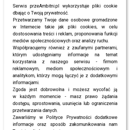
0
0
Serwis przeAmbitni.pl wykorzystuje pliki cookie
dbając o Twoją prywatność.
Przetwarzamy Twoje dane osobowe gromadzone
PODOBNE ARTYKUŁY:
AMBITNI
IPHONE
IZABELA JANACHOWSKA
MALEFICENT
NESSI
w Internecie takie jak pliki cookies, w celu
OLGA BORYS
WSZYSTKIE KOLORY MODY
dostosowania treści i reklam, proponowania funkcji
mediów społecznościowych oraz analizy ruchu.
Anna Gzyra kręci film dokumentalny – wywiad
Współpracujemy również z zaufanymi partnerami,
Jadwiga Gryn z 3 telefonami z PLAY – wywiad
którym udostępniamy informacje na temat
korzystania z naszego serwisu - firmom
reklamowym, mediom społecznościowym i
WYBRANE DLA CIEBIE
analitykom, którzy mogą łączyć je z dodatkowymi
Izabela Janachowska ogłosiła radosną
informacjami.
nowinę. Pokazała ciążowy brzuszek [FOTO]
Zgoda jest dobrowolna i możesz wycofać ją
w każdym momencie - masz prawo żądania
dostępu, sprostowania, usunięcia lub ograniczenia
przetwarzania danych.
Piotr Mróz wypalił o Janachowskiej. Tak
Zawarliśmy w Polityce Prywatności dodatkowe
skomentował jej rolę w „TzG”
informacje oraz sposób zakomunikowania nam