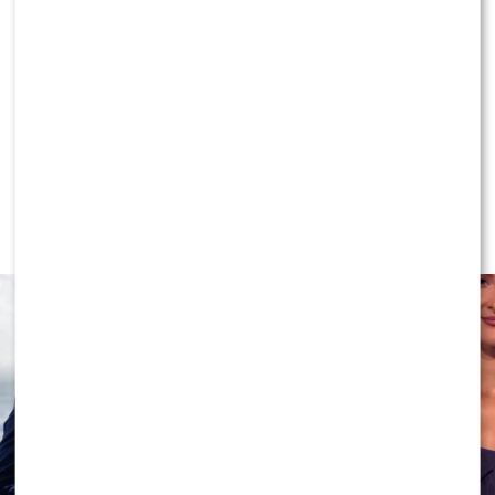
KONTYNUUJ CZYTANIE
NEWS
Program Marcina Prokopa
PRZENOSI SIĘ do Polsatu. Wielki
transfer?