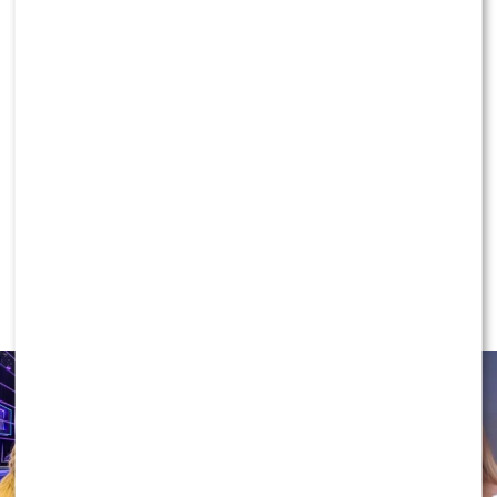
2023!
3 KOMENTARZE
NEWS
Ida Nowakowska PODBIJA POLSAT!
Wygryzła już Wachowicz i Cichopek
w „halo, tu Polsat”?