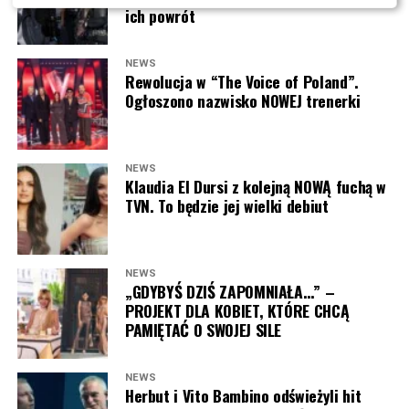
“LEGO Masters” od jesieni w
ich powrót
Polsacie. Zaskoczeni?
NEWS
Rewolucja w “The Voice of Poland”.
Program
„LEGO Masters”
zadebiutował na antenie
Ogłoszono nazwisko NOWEJ trenerki
TVN
w listopadzie 2020 roku i błyskawicznie podbił
serca widzów. Format wyróżniał się nie tylko
spektakularnymi budowlami z klocków LEGO, ale także
rodzinną atmosferą i kreatywnymi wyzwaniami, w
NEWS
Klaudia El Dursi z kolejną NOWĄ fuchą w
których uczestnicy mogli wykazać się wyobraźnią oraz
TVN. To będzie jej wielki debiut
niezwykłymi umiejętnościami. Z sezonu na sezon
produkcja zyskiwała coraz większą grupę wiernych
fanów.
NEWS
„GDYBYŚ DZIŚ ZAPOMNIAŁA…” –
Od pierwszego odcinka gospodarzem programu był
PROJEKT DLA KOBIET, KTÓRE CHCĄ
Marcin Prokop
, który dzięki swojemu
PAMIĘTAĆ O SWOJEJ SILE
charakterystycznemu poczuciu humoru i ogromnemu
doświadczeniu doskonale odnalazł się w tej roli. Przez
NEWS
wszystkie sześć edycji stał się jedną z wizytówek
Herbut i Vito Bambino odświeżyli hit
formatu, a wielu widzów trudno było wyobrazić sobie