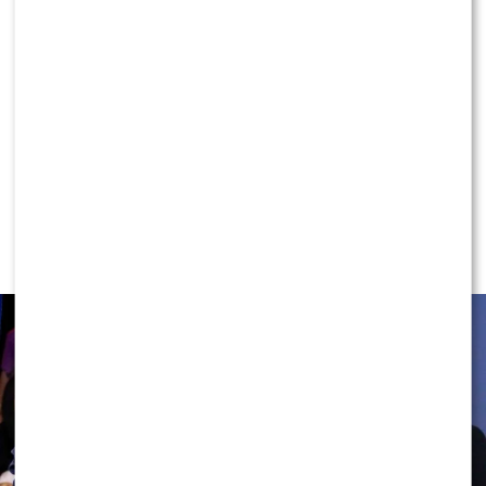
KONTYNUUJ CZYTANIE
NEWS
Rafał Maserak wie, kto będzie w jury
„Tańca z Gwiazdami”!? Padły słowa o
Wieniawie…