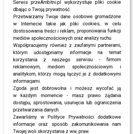
Serwis przeAmbitni.pl wykorzystuje pliki cookie
dbając o Twoją prywatność.
WYBRANE DLA CIEBIE
Przetwarzamy Twoje dane osobowe gromadzone
Agnieszka Dygant wystąpi w „Tańcu z
w Internecie takie jak pliki cookies, w celu
Gwiazdami”? Padła konkretna deklaracja
dostosowania treści i reklam, proponowania funkcji
mediów społecznościowych oraz analizy ruchu.
Współpracujemy również z zaufanymi partnerami,
którym udostępniamy informacje na temat
Tłum gwiazd na gali Bestsellery Empiku
korzystania z naszego serwisu - firmom
2025: ognista Skarbek, zakochany Pazura,
reklamowym, mediom społecznościowym i
elegancka Maffashion [FOTO]
analitykom, którzy mogą łączyć je z dodatkowymi
informacjami.
Zgoda jest dobrowolna i możesz wycofać ją
Jubileuszowy pokaz mody Łukasza Jemioła
w każdym momencie - masz prawo żądania
przyciągnął tłumy: elegancka Krupińska,
młodzieżowa Szelągowska, zmysłowa Socha
dostępu, sprostowania, usunięcia lub ograniczenia
[FOTO]
przetwarzania danych.
Zawarliśmy w Polityce Prywatności dodatkowe
informacje oraz sposób zakomunikowania nam
Agnieszka Dygant pręży się w słońcu! Tak
wygląda jej relaks na wsi
Twojej woli skorzystania z ww. praw.