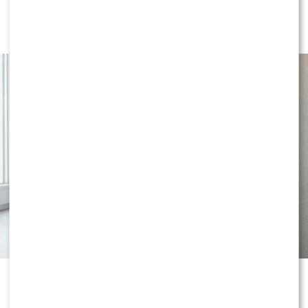
Co robić ze skórą bezpośrednio po
goleniu?
Gładkie golenie bez pieczenia zaczyna się jeszcze przed
przyłożeniem ostrza do skóry. Dokładne umycie dłoni