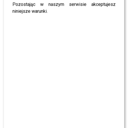
Pozostając w naszym serwisie akceptujesz
niniejsze warunki.
Agnieszka Dygant zawstydziła ministrę
edukacji? Jej słowa do uczniów podbiły
internet
Agnieszka Dygant porzuca Warszawę? TAK
teraz mieszka aktorka
52 KOMENTARZE
LIFESTYLE