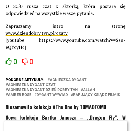
O 8:50 rusza czat z aktorką, która postara się
odpowiedzieć na wszystkie wasze pytania.
Zapraszamy jutro na stronę
www.dziendobry.tvn.pl/czaty
[youtube https://www.youtube.com/watch?v=Ssn-
eQYcyHc]
0
0
PODOBNE ARTYKUŁY:
AGNIESZKA DYGANT
AGNIESZKA DYGANT CZAT
AGNIESZKA DYGANT DZIEŃ DOBRY TVN
ALLAN
AMBER ROSE
DYGANT WYWIAD
RAPUJĄCY KSIĄDZ FILMIK
Niesamowita kolekcja #The One by TOMAOTOMO
Nowa kolekcja Bartka Janusza – ,,Dragon Fly”. W
kampanii Zuza Kołodziejczyk!