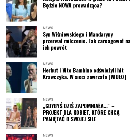
i spontaniczność szybko zostały zauważone przez
Będzie NOWA prowadząca?
widzów.
Od samego rana
pod transmisją programu w mediach
NEWS
społecznościowych pojawiały się dziesiątki komentarzy
Syn Wiśniewskiego i Mandaryny
przerwał milczenie. Tak zareagował na
widzów. Wielu internautów podkreślało, że
Majka
ich powrót
Jeżowska
świetnie odnalazła się w roli
współprowadzącej i chętnie oglądałoby ją częściej w
„Dzień dobry TVN”
.
NEWS
Herbut i Vito Bambino odświeżyli hit
Edward Miszczak (fot. Piętka Mieszko/AKPA)
Krawczyka. W sieci zawrzało [WIDEO]
„Majka Jeżowska wygląda obłędnie, stara się bardzo,
żeby program był atrakcyjny. Brawo”, „Uwielbiam
panią Majkę – wspomnienia z dzieciństwa i jest jak
Ibisz, coraz młodsza”, „Pani Majka jest fenomenalna,
NEWS
„GDYBYŚ DZIŚ ZAPOMNIAŁA…” –
dobrze by było gdyby dołączyła do teamu TVN”, „Pani
PROJEKT DLA KOBIET, KTÓRE CHCĄ
Majka byłaby świetną prowadzącą, wniosła energię
PAMIĘTAĆ O SWOJEJ SILE
do studia. Bardziej pasuje niż niejedna prowadząca”
– czytamy w komentarzach.
NEWS