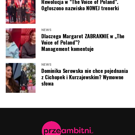
Rewolucja w “The Voice of Poland”.
Nie zabrakło jednak również głosów krytycznych. Część
Ogłoszono nazwisko NOWEJ trenerki
widzów uznała, że temperament
Majki Jeżowskiej
momentami zdominował program, a jej sposób
Edward Miszczak, Krzysztof Ibisz, Jasper Sołtysiewicz
prowadzenia nie wszystkim przypadł do gustu.
(fot. Piętka Mieszko/AKPA)
NEWS
Dlaczego Margaret ZABRAKNIE w „The
„Jeżowska niestety nie nadaje się do takich
Voice of Poland”?
programów”, „Gaduła bez pohamowań”, „Nie da się
Management komentuje
tego oglądać”, „Pani Jeżowska wszystkim przerywa i
ma najwięcej do powiedzenia na każdy temat”, „Pani
NEWS
Jeżowska ciągle przerywa i jest upierdliwa. Nie da się
Dominika Serowska nie chce pojednania
oglądać” – oceniali internauci.
z Cichopek i Kurzajewskim? Wymowne
słowa
Jak widać, występ
Majki Jeżowskiej
wywołał znacznie
więcej emocji niż poprzednie wakacyjne debiuty. Jedni są
zachwyceni jej naturalnością i ogromną energią, inni
uważają, że w roli współprowadzącej była zbyt
ekspresyjna. Jedno jest jednak pewne – o jej występie
Paulina Sykut-Jeżyna ,Edward Miszczak, Krzysztof Ibisz,
mówi dziś wielu widzów programu.
Jasper Sołtysiewicz (fot. Piętka Mieszko/AKPA)