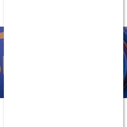
Marcin Maciejczak szczerze po
Wcześniej przez lata wspólnie prowadzili
„Pytanie na
“Twoja Twarz Brzmi Znajomo”.
śniadanie”
, a ich zawodowa współpraca z czasem
Mocno się wzbogacił?
przerodziła się również w związek.
Przez ostatnie miesiące byli jednymi z najważniejszych
twarzy weekendowej śniadaniówki Polsatu. Regularnie
prowadzili rozmowy z gośćmi, relacjonowali
najważniejsze wydarzenia i współtworzyli program,
który miał skutecznie rywalizować z pozostałymi
śniadaniówkami na rynku.
W ubiegłym tygodniu para opublikowała wspólne
oświadczenie, w którym poinformowała o zakończeniu
współpracy ze stacją. Komunikat szybko obiegł media i
wywołał falę komentarzy wśród widzów oraz branży
telewizyjnej.
3
0
“Pragniemy poinformować, że wraz z wygaśnięciem
dotychczasowego kontraktu podjęliśmy decyzję o