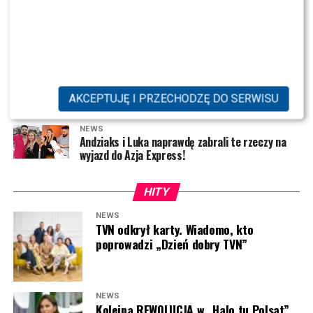
dobry TVN” wywołał prawdziwą
przestał gotować?
Maciej Kurzajewski, Kacia Cichopek, Ewa Wachowicz (fot.
NEWS
burzę wśród widzów
AKPA/zdjęcie prasowe Polsat)
Jarosińska zdziwiona wyjściem Dody od
Wojewódzkiego – przypomniała o bójce gwiazd!
Teraz przyszedł czas na kolejną gwiazdę. Szóstą
NEWS
uczestniczką
„Kolonii letnich Dzień dobry TVN”
Jak Maciej Kurzajewski i Katarzyna Cichopek
AKCEPTUJĘ I PRZECHODZĘ DO SERWISU
oddzielają życie prywatne od zawodowego
została
Majka Jeżowska
. Artystka wróciła
wspomnieniami nad polskie morze, gdzie jako nastolatka
NEWS
spędzała wakacje. Opowiadała o najpiękniejszych
Andziaks i Luka naprawdę zabrali te rzeczy na
wyjazd do Azja Express!
chwilach z młodości, a zwieńczeniem jej udziału było
współprowadzenie piątkowego programu u boku
Sandry
Hajduk-Popińskiej
oraz
Marcina Sawickiego
.
HITY
NEWS
Od samego rana
Majka Jeżowska
aktywnie
TVN odkrył karty. Wiadomo, kto
uczestniczyła w niemal każdym elemencie programu.
poprowadzi „Dzień dobry TVN”
Paulina Sykut-Jeżyna, Edward Miszczak (fot. Piętka
Pojawiała się w kuchni, rozmawiała z aktorami serialu
Mieszko/AKPA)
„Na Wspólnej”
oraz
Błażejem Królem
, brała udział w
rozmowach w kąciku show-biznesowym, a także
NEWS
dyskutowała z gościnią o podróżach na Azory. Jej energia
Kolejna REWOLUCJA w „Halo tu Polsat”.