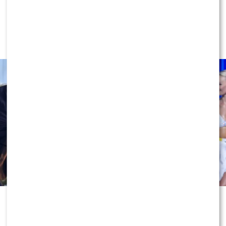
Miszczak przerwał milczenie ws.
Cichopek i Kurzajewskiego: “Źle
wybrali”. Zaskoczeni?
Odejście Katarzyny Cichopek i