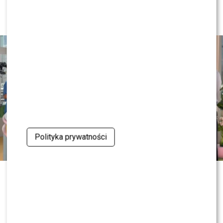
dobry TVN”. Nie wszyscy byli
projektów, którymi już wkrótce się z Wami
zachwyceni
podzielimy” – dodali.
Kilka godzin później pojawiły się jednak nowe
doniesienia. Według ustaleń Pudelka to nie prezenterzy
zrezygnowali ze współpracy, lecz Polsat zdecydował o
nieprzedłużeniu z nimi kontraktów. Informator serwisu
twierdził również, że para do ostatniej chwili była
przekonana, iż wróci na antenę po wakacyjnej przerwie.
“To nie oni zrezygnowali. To Polsat zdecydował, że
nie przedłuży z nimi kontraktu. Jednocześnie nie
Polityka prywatności
zaproponowano im żadnego innego projektu, więc
ich współpraca ze stacją po prostu się kończy. Ich
miejsce w “Halo tu Polsat” zajmie nowy duet
Wakacyjne eksperymenty w „Dzień
prowadzących. Katarzyna i Maciej jeszcze do dziś byli
przekonani, że pojawią się na jesiennej ramówce i
dobry TVN” nie zwalniają tempa. Tym
wrócą na antenę po wakacjach” – wyjaśnił informator
Pudelka.