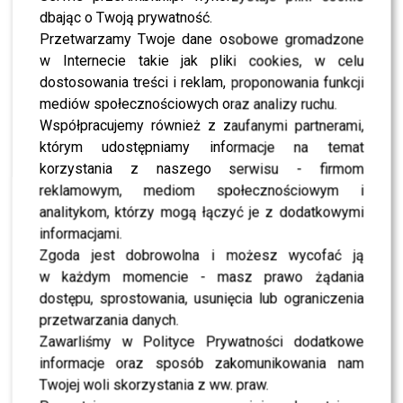
rozstanie było nieuniknione.
dbając o Twoją prywatność.
Przetwarzamy Twoje dane osobowe gromadzone
Ja ją bardzo lubię, tylko my
w Internecie takie jak pliki cookies, w celu
dostosowania treści i reklam, proponowania funkcji
wytrzymaliśmy rok, nie
mediów społecznościowych oraz analizy ruchu.
korzystając z jej usług, bo
Współpracujemy również z zaufanymi partnerami,
była w trudnej sytuacji
którym udostępniamy informacje na temat
korzystania z naszego serwisu - firmom
prywatnej, ale miała z nami
reklamowym, mediom społecznościowym i
kontrakt. Kontrakt się
analitykom, którzy mogą łączyć je z dodatkowymi
informacjami.
skończył po roku, nie było
Zgoda jest dobrowolna i możesz wycofać ją
szans na dalszą pracę, więc
w każdym momencie - masz prawo żądania
się rozstaliśmy –
dostępu, sprostowania, usunięcia lub ograniczenia
przetwarzania danych.
wytłumaczył dyrektor.
Zawarliśmy w Polityce Prywatności dodatkowe
informacje oraz sposób zakomunikowania nam
Twojej woli skorzystania z ww. praw.
Jednak największe oburzenie wywołał jego kolejny cytat: