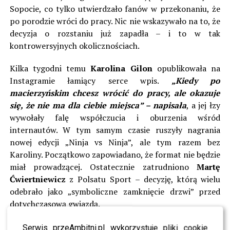
Sopocie, co tylko utwierdzało fanów w przekonaniu, że
po porodzie wróci do pracy. Nic nie wskazywało na to, że
decyzja o rozstaniu już zapadła – i to w tak
kontrowersyjnych okolicznościach.
Kilka tygodni temu
Karolina Gilon
opublikowała na
Instagramie łamiący serce wpis.
„Kiedy po
macierzyńskim chcesz wrócić do pracy, ale okazuje
się, że nie ma dla ciebie miejsca” – napisała
, a jej łzy
wywołały falę współczucia i oburzenia wśród
internautów. W tym samym czasie ruszyły nagrania
nowej edycji „Ninja vs Ninja”, ale tym razem bez
Karoliny. Początkowo zapowiadano, że format nie będzie
miał prowadzącej. Ostatecznie zatrudniono
Martę
Ćwiertniewicz
z Polsatu Sport – decyzję, którą wielu
odebrało jako „symboliczne zamknięcie drzwi” przed
dotychczasową gwiazdą.
W rozmowie z Plejadą
Edward Miszczak
tłumaczył, że
Serwis przeAmbitni.pl wykorzystuje pliki cookie