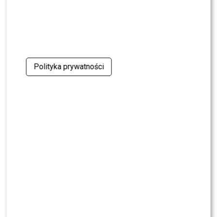
Polityka prywatności
Radek Liszewski (fot. Jacek Kurnikowski/AKPA)