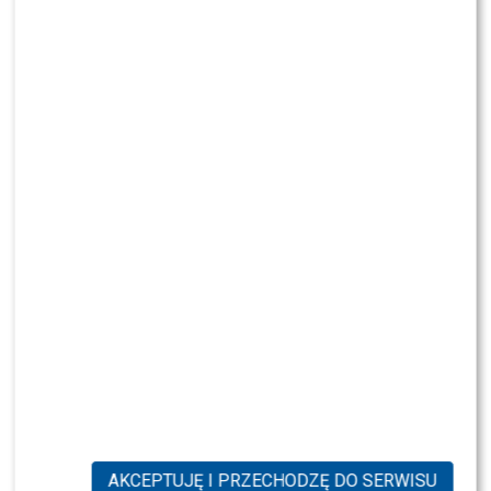
AKCEPTUJĘ I PRZECHODZĘ DO SERWISU