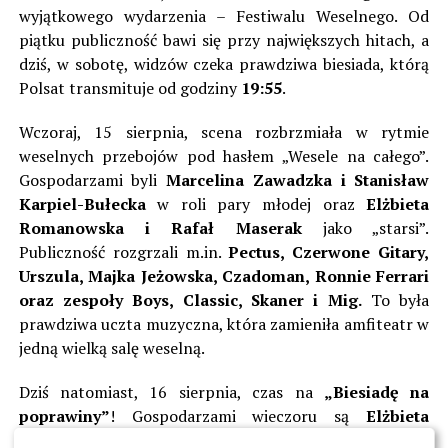
wyjątkowego wydarzenia – Festiwalu Weselnego. Od
piątku publiczność bawi się przy największych hitach, a
dziś, w sobotę, widzów czeka prawdziwa biesiada, którą
Polsat transmituje od godziny
19:55
.
Wczoraj, 15 sierpnia, scena rozbrzmiała w rytmie
weselnych przebojów pod hasłem „Wesele na całego”.
Gospodarzami byli
Marcelina Zawadzka i Stanisław
Karpiel-Bułecka
w roli pary młodej oraz
Elżbieta
Romanowska i Rafał Maserak
jako „starsi”.
Publiczność rozgrzali m.in.
Pectus, Czerwone Gitary,
Urszula, Majka Jeżowska, Czadoman, Ronnie Ferrari
oraz zespoły Boys, Classic, Skaner i Mig.
To była
prawdziwa uczta muzyczna, która zamieniła amfiteatr w
jedną wielką salę weselną.
Dziś natomiast, 16 sierpnia, czas na
„Biesiadę na
poprawiny”
! Gospodarzami wieczoru są
Elżbieta
Romanowska i Rafał Maserak
, a w rolę wodzireja