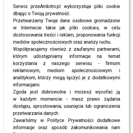
wciela się kabareciarz
Andrzej Kozłowski.
Na scenie
Serwis przeAmbitni.pl wykorzystuje pliki cookie
pojawią się wielkie nazwiska polskiej estrady:
Michał
dbając o Twoją prywatność.
Wiśniewski, Weekend, Tercet czyli Kwartet,
Przetwarzamy Twoje dane osobowe gromadzone
Sławomir i Kajra, Joanna Moro, Masters, Kapela
w Internecie takie jak pliki cookies, w celu
Ciupagi, Topky, Izabela Trojanowska, Hanna
dostosowania treści i reklam, proponowania funkcji
Śleszyńska
, Piotr Gąsowski oraz Zespół Max z
mediów społecznościowych oraz analizy ruchu.
Jankowej
. To będzie energetyczna mieszanka stylów –
Współpracujemy również z zaufanymi partnerami,
od klasycznych przebojów po najnowsze hity disco i folk.
którym udostępniamy informacje na temat
korzystania z naszego serwisu - firmom
Czeka nas dużo
reklamowym, mediom społecznościowym i
analitykom, którzy mogą łączyć je z dodatkowymi
niespodzianek – zarówno
informacjami.
dla widzów w amfiteatrze,
Zgoda jest dobrowolna i możesz wycofać ją
jak i przed telewizorami.
w każdym momencie - masz prawo żądania
dostępu, sprostowania, usunięcia lub ograniczenia
Mamy nadzieję, że i tym
przetwarzania danych.
razem pobijemy kolejny
Zawarliśmy w Polityce Prywatności dodatkowe
rekord oglądalności, a
informacje oraz sposób zakomunikowania nam