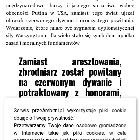
międzynarodowej burzy i jasnego sprzeciwu wobec
obecności Putina w USA, zamiast tego świat ujrzał
obrazek czerwonego dywanu i uroczystego powitania.
Wydarzenie, które miało być sygnałem dyplomatycznej
siły Waszyngtonu, dla wielu stało się symbolem upadku
zasad i moralnych fundamentów.
Zamiast aresztowania,
zbrodniarz został powitany
na czerwonym dywanie i
potraktowany z honorami,
jak równorzędny partner w
rozmowach – napisała.
Serwis przeAmbitni.pl wykorzystuje pliki cookie
dbając o Twoją prywatność.
Przetwarzamy Twoje dane osobowe gromadzone
Wojciechowska podkreśliła, że cała sytuacja pokazuje
w Internecie takie jak pliki cookies, w celu
bezsilność międzynarodowych instytucji wobec realiów