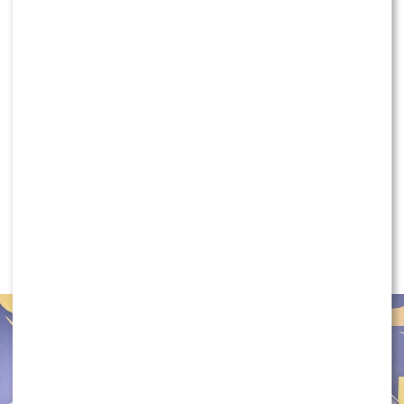
Rozłam w PiS. Jarosław Kaczyński przerwał
milczenie ws. Morawieckiego
KLIKNIJ, ABY SKOMENTOWAĆ
MODA
Tłum gwiazd na ramówce Polsatu:
Englert, Mandaryna, Kuna [FOTO]