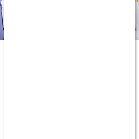
To jeden z najważniejszych dni w
telewizyjnym kalendarzu. Trwa
prezentacja jesiennej ramówki
Telewizji Polsat, podczas której
stacja odkrywa karty przed nowym
sezonem. Zanim jednak
zaprezentowano najważniejsze