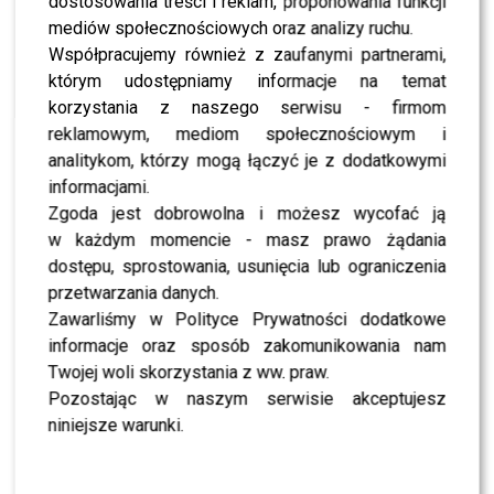
dostosowania treści i reklam, proponowania funkcji
wielkiej polityki.
mediów społecznościowych oraz analizy ruchu.
Współpracujemy również z zaufanymi partnerami,
Władimir Putin, skazany
którym udostępniamy informacje na temat
korzystania z naszego serwisu - firmom
przez Międzynarodowy
reklamowym, mediom społecznościowym i
Trybunał Karny w Hadze za
analitykom, którzy mogą łączyć je z dodatkowymi
zbrodnie wojenne,
informacjami.
Zgoda jest dobrowolna i możesz wycofać ją
przyleciał na Alaskę na
w każdym momencie - masz prawo żądania
zaproszenie prezydenta
dostępu, sprostowania, usunięcia lub ograniczenia
USA, Donalda Trumpa. Co
przetwarzania danych.
Zawarliśmy w Polityce Prywatności dodatkowe
znaczą wyroki
informacje oraz sposób zakomunikowania nam
międzynarodowe? Zdaje się,
Twojej woli skorzystania z ww. praw.
Pozostając w naszym serwisie akceptujesz
że niewiele – napisała
niniejsze warunki.
Wojciechowska.