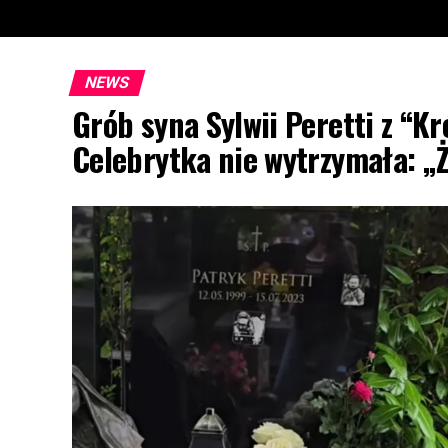
NEWS
Grób syna Sylwii Peretti z “Kr
Celebrytka nie wytrzymała: „Ż