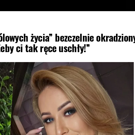
ólowych życia” bezczelnie okradzion
eby ci tak ręce uschły!”