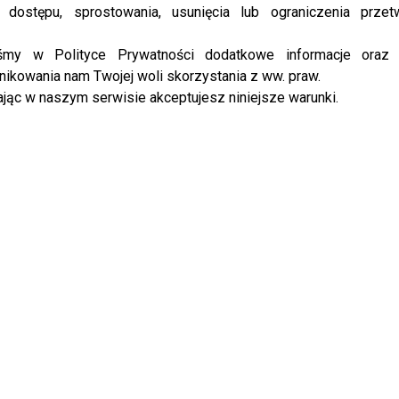
 dostępu, sprostowania, usunięcia lub ograniczenia przet
łodzieja, który ukradł mi… mi
ce, krzaczka – mówiła, wyraźnie
iśmy w Polityce Prywatności dodatkowe informacje oraz
ikowania nam Twojej woli skorzystania z ww. praw.
jąc w naszym serwisie akceptujesz niniejsze warunki.
 Peretti nie powstrzymała łez ani emocji. Jej słowa były
e uschły. Nie przychodź po
Zabieram go ze sobą do domu –
publicznie dzieli się swoim bólem. Tym razem zrobiła to
mocjonalny. W miejscu, które powinno być przestrzenią
uścił się czynu trudnego do zrozumienia – zabrał coś, co