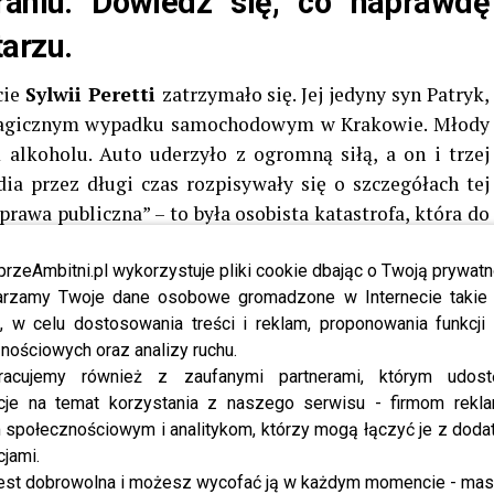
aniu. Dowiedz się, co naprawdę
arzu.
cie
Sylwii Peretti
zatrzymało się. Jej jedyny syn Patryk,
 tragicznym wypadku samochodowym w Krakowie. Młody
lkoholu. Auto uderzyło z ogromną siłą, a on i trzej
ia przez długi czas rozpisywały się o szczegółach tej
„sprawa publiczna” – to była osobista katastrofa, która do
nocy zniknęła z mediów społecznościowych, nie udzielała
licznego. Wróciła dopiero niedawno – nie dlatego, że
przeAmbitni.pl wykorzystuje pliki cookie dbając o Twoją prywatn
rzamy Twoje dane osobowe gromadzone w Internecie takie j
 milczeć.
, w celu dostosowania treści i reklam, proponowania funkcj
nościowych oraz analizy ruchu.
gedii,
Sylwia Peretti
odwiedziła grób swojego syna. To,
racujemy również z zaufanymi partnerami, którym udost
 który nie dał się już stłumić. Ktoś ukradł krzew, który
cje na temat korzystania z naszego serwisu - firmom rekl
 Dekoracja nie była przypadkowa – miała dla niej
społecznościowym i analitykom, którzy mogą łączyć je z dod
re opublikowała na Instagramie, odbiło się szerokim
cjami.
est dobrowolna i możesz wycofać ją w każdym momencie - ma