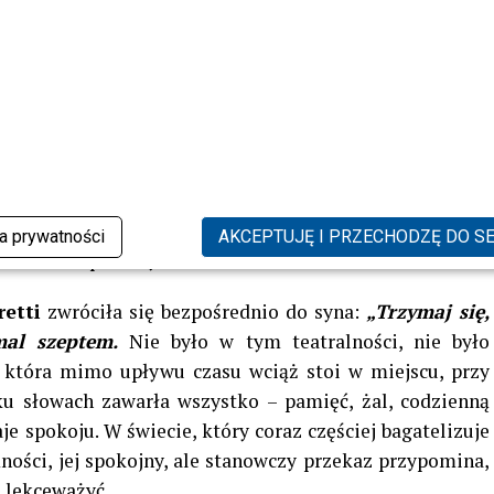
brony. Krzyk matki, której odebrano nie tylko dziecko,
ynku jest bezpieczne. To dramatyczna ilustracja tego, co
sce.
 przykładem. Nie tylko dla innych, którzy mierzą się z
m dla instytucji, które odpowiadają za bezpieczeństwo
ylko zbiorowiskiem płyt z datami. Są częścią ludzkich
dy stają się celem złodziei, tracimy coś więcej niż tylko
ka prywatności
AKCEPTUJĘ I PRZECHODZĘ DO S
fania do wspólnoty.
retti
zwróciła się bezpośrednio do syna:
„Trzymaj się,
mal szeptem.
Nie było w tym teatralności, nie było
 która mimo upływu czasu wciąż stoi w miejscu, przy
ku słowach zawarła wszystko – pamięć, żal, codzienną
je spokoju. W świecie, który coraz częściej bagatelizuje
ności, jej spokojny, ale stanowczy przekaz przypomina,
ę lekceważyć.