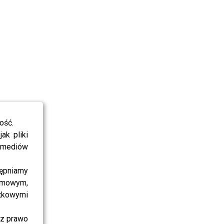
ość.
ak pliki
i mediów
ępniamy
amowym,
atkowymi
sz prawo