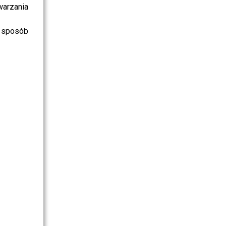
warzania
 sposób