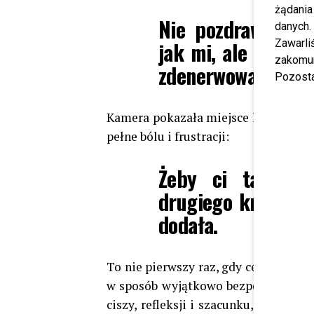
żądania
Nie pozdrawiam z
danych.
jak mi, ale rodzin
Zawarl
zakomun
zdenerwowana.
Pozosta
Kamera pokazała miejsce kradzieży, a
pełne bólu i frustracji:
Żeby ci tak ręc
drugiego krzaka. 
dodała.
To nie pierwszy raz, gdy celebrytka 
w sposób wyjątkowo bezpośredni i e
ciszy, refleksji i szacunku, ktoś dop