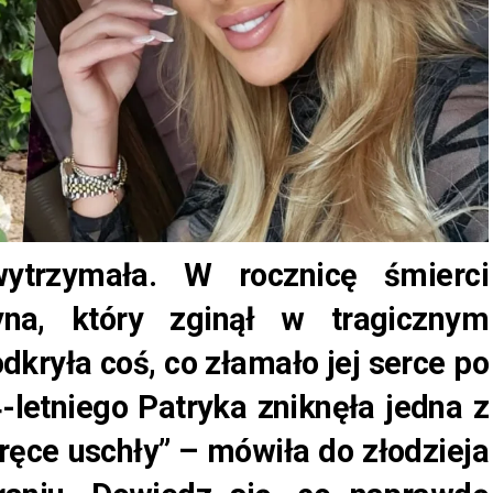
wytrzymała. W rocznicę śmierci
na, który zginął w tragicznym
kryła coś, co złamało jej serce po
4-letniego Patryka zniknęła jedna z
 ręce uschły” – mówiła do złodzieja