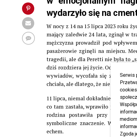
w emocjonalnym nagr
wydarzyło się na cment
W nocy z 14 na 15 lipca 2023 roku ży
mający zaledwie 24 lata, zginął w
mężczyzna prowadził pod wpływem a
pasażerowie zginęli na miejscu. Med
tragedii, ale dla Peretti nie była to 
dziś rozdziera jej życie. Od tamtej 
wywiadów, wycofała się z życia pub
Serwis 
Przetwa
chciała, ale dlatego, że nie mogła już
cookies
społecz
11 lipca, niemal dokładnie rok po tra
Współp
co tam zastała, wprawiło ją w gniew,
informa
rodzina postawiła przy nagrobku.
mediom 
symboliczne znaczenie. Wideo, któ
informa
echem.
Zgoda j