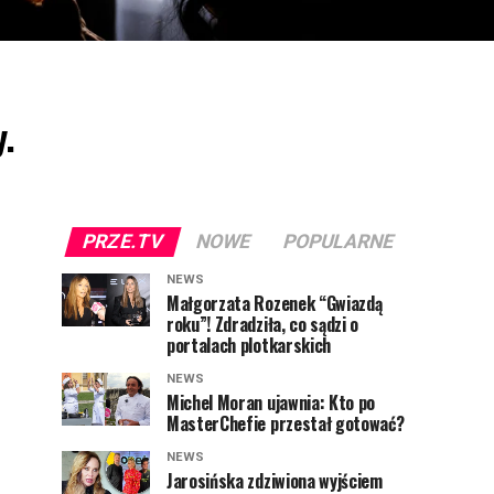
y.
PRZE.TV
NOWE
POPULARNE
NEWS
Małgorzata Rozenek “Gwiazdą
roku”! Zdradziła, co sądzi o
portalach plotkarskich
NEWS
Michel Moran ujawnia: Kto po
MasterChefie przestał gotować?
NEWS
Jarosińska zdziwiona wyjściem