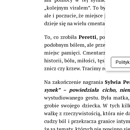
„kolejnym viralem”. To była forma o
ale i poczucie, że miejsce jego spocz
dzieje się na wielu cmentarzach w Pol
To, co zrobiła
Peretti
, powinno być
podobnym bólem, ale przede wszystki
miejsc pamięci. Cmentarze nie są t
historii, bólu, miłości, tęsknoty. Kie
Polity
znicz czy krzew. Tracimy resztki zau
Na zakończenie nagrania
Sylwia Pe
synek” – powiedziała cicho, nie
wystudiowanego gestu. Była matka,
grobie swojego dziecka. W tych kil
walkę z rzeczywistością, która nie da
cudzy ból i przekracza granice intym
że są tematy, których nie powinno si