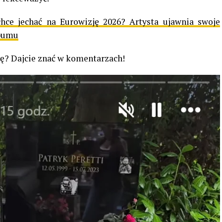
hce jechać na Eurowizję 2026? Artysta ujawnia swoje
lbumu
ję? Dajcie znać w komentarzach!