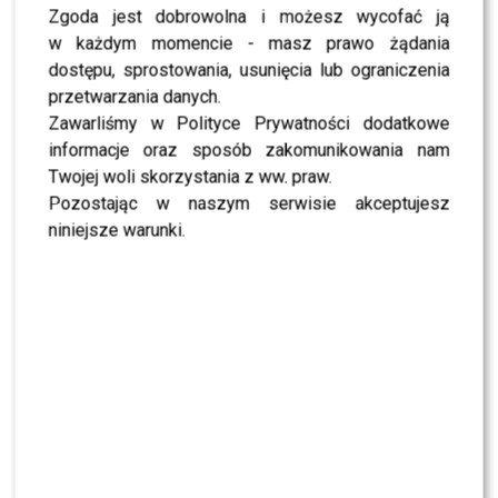
zdjęcia są w poniedziałek,
Zgoda jest dobrowolna i możesz wycofać ją
w każdym momencie - masz prawo żądania
wtorek, potem czwartek,
dostępu, sprostowania, usunięcia lub ograniczenia
piątek i sobota – zaczął
przetwarzania danych.
wymieniać.
Zawarliśmy w Polityce Prywatności dodatkowe
informacje oraz sposób zakomunikowania nam
Twojej woli skorzystania z ww. praw.
Wbrew pozorom telewizja to dla
Krzysztofa Mirucia
Pozostając w naszym serwisie akceptujesz
nie tylko przygoda, ale też realna, czasochłonna praca,
niniejsze warunki.
która pochłania połowę jego zawodowego życia.
Ja kręcę dwa programy, 18
odcinków ciągu roku. To
jest 18 remontów, do tego
dochodzą zobowiązania,
które wynikają ze stacji i