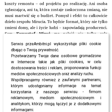
koszty remontu – od projektu po realizację. Ani osoba
zgłaszająca, ani ta, która zostaje zaskoczona zmianą, nie
musi martwić się o budżet. Pomysł i efekt to całkowicie
dzieło zespołu Mirucia. To będzie format, który nie tylko
zmieni domy, ale i życie ludzi – zapowiadają producenci.
Sam
Krzysztof Miruć
ma pełnić nie tylko rolę
architekta, ale też przewodnika po tej często bardzo
Serwis przeAmbitni.pl wykorzystuje pliki cookie
osobistej podróży.
dbając o Twoją prywatność.
Przetwarzamy Twoje dane osobowe gromadzone
Choć
Miruć
to jedna z najbardziej zapracowanych osób
w Internecie takie jak pliki cookies, w celu
w telewizji, tym razem zrobił wyjątek i pojawił się w
dostosowania treści i reklam, proponowania funkcji
rozmowie z
Filipem Borowiakiem
w podcaście
WP
mediów społecznościowych oraz analizy ruchu.
Lifestyle
. Jak sam przyznał, bardzo rzadko zgadza się na
Współpracujemy również z zaufanymi partnerami,
wywiady, ponieważ jego grafik praktycznie nie
którym udostępniamy informacje na temat
przewiduje takich „luksusów” przez brak czasu.
korzystania z naszego serwisu - firmom
reklamowym, mediom społecznościowym i
Wynika to z tego, że jeśli
analitykom, którzy mogą łączyć je z dodatkowymi
mam tydzień zdjęciowy to
informacjami.