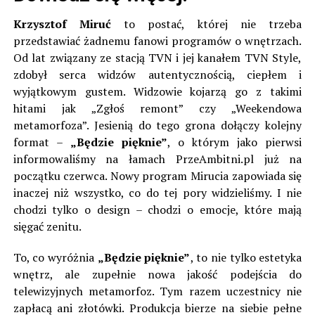
Krzysztof Miruć
to postać, której nie trzeba
przedstawiać żadnemu fanowi programów o wnętrzach.
Od lat związany ze stacją TVN i jej kanałem TVN Style,
zdobył serca widzów autentycznością, ciepłem i
wyjątkowym gustem. Widzowie kojarzą go z takimi
hitami jak „Zgłoś remont” czy „Weekendowa
metamorfoza”. Jesienią do tego grona dołączy kolejny
format –
„Będzie pięknie”
, o którym jako pierwsi
informowaliśmy na łamach PrzeAmbitni.pl już na
początku czerwca. Nowy program Mirucia zapowiada się
inaczej niż wszystko, co do tej pory widzieliśmy. I nie
chodzi tylko o design – chodzi o emocje, które mają
sięgać zenitu.
To, co wyróżnia
„Będzie pięknie”
, to nie tylko estetyka
wnętrz, ale zupełnie nowa jakość podejścia do
telewizyjnych metamorfoz. Tym razem uczestnicy nie
zapłacą ani złotówki. Produkcja bierze na siebie pełne