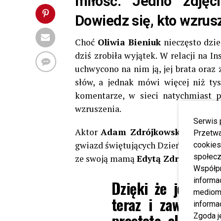
miłość. Jedno zdjęci
Dowiedz się, kto wzrus
Choć
Oliwia Bieniuk
nieczęsto dzie
dziś zrobiła wyjątek. W relacji na I
uchwycono na nim ją, jej brata ora
słów, a jednak mówi więcej niż tys
komentarze, w sieci natychmiast po
wzruszenia.
Serwis 
Aktor
Adam Zdrójkowski
, znany m
Przetwa
gwiazd świętujących Dzień Matki w 
cookies
społecz
ze swoją mamą
Edytą Zdrójkowską
Współp
informa
Dzięki że jesteś… 
mediom 
teraz i zawsze. 
informa
prostotą, ale i głęb
Zgoda j