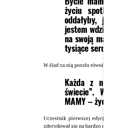
Bycie mamą Nel t
życiu spotkało.
oddałyby, jak ba
jestem wdzięczna, 
na swoją mamę – w
tysiące serduszek
W ślad za nią poszła również
Anna Z
Każda z nas sta
świecie”. Wszyst
MAMY – życzyła s
Uczestnik pierwszej edycji „Hotelu 
zdecydował się na bardzo osobisty wp