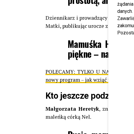
żądania
danych.
Dziennikarz i prowadzący „Dzień D
Zawarl
Matki, publikując urocze zdjęcie ze s
zakomun
Pozosta
Mamuśka Halusia b
piękne – napisał.
POLECAMY:
TYLKO U NAS: Katarzy
nowy program – jak wziąć udział w c
Kto jeszcze podzielił s
Małgorzata Heretyk
, znana z seri
maleńką córką Nel.