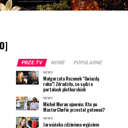
TO]
PRZE.TV
NOWE
POPULARNE
NEWS
Małgorzata Rozenek “Gwiazdą
roku”! Zdradziła, co sądzi o
portalach plotkarskich
NEWS
Michel Moran ujawnia: Kto po
MasterChefie przestał gotować?
NEWS
Jarosińska zdziwiona wyjściem