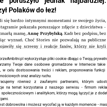
e poruszyło jednak najbardziej.
zył Polaków do łez!
li się bardzo intymnymi momentami ze swojego życia,
nstagramie pokazała poruszające zdjęcie z dzieciństwa –
z zmarłą mamę,
Annę Przybylską
. Kadr bez podpisu, bez
iąc wyznań. Choć Stories nie pozwalają na publiczne
jawiły się screeny i reakcje fanów, którzy nie kryli
przeAmbitni.pl wykorzystuje pliki cookie dbając o Twoją prywatn
.in. z serialu „Rodzinka.pl”, również dołączył do grona
rzamy Twoje dane osobowe gromadzone w Internecie takie j
mediach społecznościowych. Opublikował urocze zdjęcie
, w celu dostosowania treści i reklam, proponowania funkcj
nościowych oraz analizy ruchu.
, dodając:
racujemy również z zaufanymi partnerami, którym udost
cje na temat korzystania z naszego serwisu - firmom rekl
dzięki że jesteś tu! I wtedy i
społecznościowym i analitykom, którzy mogą łączyć je z dod
Kocham cię mamo – napisał z
cjami.
ią.
est dobrowolna i możesz wycofać ją w każdym momencie - ma