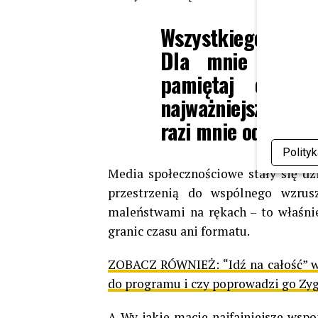
Wszystkiego najle
Dla mnie najodw
pamiętaj o ty
najważniejsza osob
razi mnie od środk
Polity
Media społecznościowe stały się dzi
przestrzenią do wspólnego wzrusz
maleństwami na rękach – to właśni
granic czasu ani formatu.
ZOBACZ RÓWNIEŻ:
“Idź na całość” 
do programu i czy poprowadzi go Zy
A Wy jakie macie najfajniejsze wsp