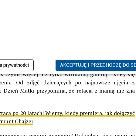
pszego Mamacita , kocham Cię.
ażniejsza osoba na świecie,
m!! Wiem że to ty jesteś
a która dała mi te ciepło które
a – czytamy.
ka prywatności
AKCEPTUJĘ I PRZECHODZĘ DO S
ś czymś więcej niż tylko wirtualną galerią – stały się
enia. Od zdjęć dziecięcych po najnowsze ujęcia z
e Dzień Matki przypomina, że relacja z mamą nie zna
wraca po 20 latach! Wiemy, kiedy premiera, jak dołączyć
gmunt Chajzer
omnienia ze swoimi mamami? Podzielcie się z nami na