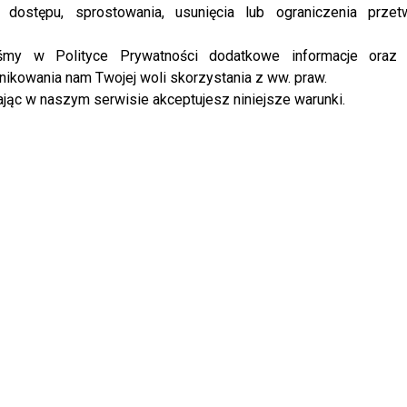
 dostępu, sprostowania, usunięcia lub ograniczenia przet
obry TVN” –
Damian Michałowski
również uczcił Dzień
iśmy w Polityce Prywatności dodatkowe informacje oraz
woją mamą. Do fotografii dodał ciepłe słowa:
ikowania nam Twojej woli skorzystania z ww. praw.
jąc w naszym serwisie akceptujesz niniejsze warunki.
ez niej nic by nie było takie
na Bosacka nową Magdą Gessler w TVP? Nowa fucha,
astingu?
ię zdjęciami?
alu „19+”, opublikowała pełne czułości zdjęcia ze swoją