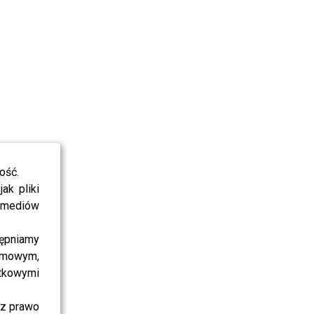
ość.
ak pliki
i mediów
ępniamy
amowym,
atkowymi
sz prawo