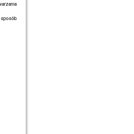
warzania
 sposób