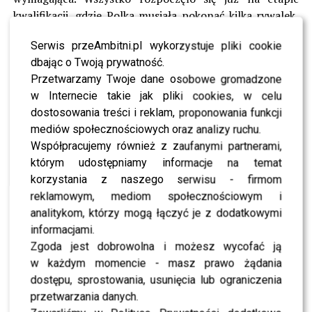
kwalifikacji, gdzie Polka musiała pokonać kilka rywalek,
by w ogóle znaleźć się w głównej drabince turnieju.
Serwis przeAmbitni.pl wykorzystuje pliki cookie
Kolejno eliminowała
Alice Rame
,
Carole Monnet
oraz
dbając o Twoją prywatność.
Suzan Lamens
, pokazując świetną formę i ogromną
Przetwarzamy Twoje dane osobowe gromadzone
determinację.
w Internecie takie jak pliki cookies, w celu
Prawdziwe emocje rozpoczęły się jednak po awansie do
dostosowania treści i reklam, proponowania funkcji
turnieju głównego. Tam na jej drodze stanęły
mediów społecznościowych oraz analizy ruchu.
zawodniczki znacznie wyżej notowane i bardziej
Współpracujemy również z zaufanymi partnerami,
doświadczone. Mimo to Polka nie zamierzała się
którym udostępniamy informacje na temat
poddawać i zaskakiwała tenisowy świat kolejnymi
korzystania z naszego serwisu - firmom
zwycięstwami.
reklamowym, mediom społecznościowym i
analitykom, którzy mogą łączyć je z dodatkowymi
Największym echem odbił się triumf nad mistrzynią
informacjami.
olimpijską
Qinwen Zheng
. Dla wielu kibiców był to
Zgoda jest dobrowolna i możesz wycofać ją
moment, w którym stało się jasne, że
Maja Chwalińska
w każdym momencie - masz prawo żądania
nie przyjechała do Paryża wyłącznie po cenne
dostępu, sprostowania, usunięcia lub ograniczenia
doświadczenie. Polka pokazała charakter i udowodniła,
przetwarzania danych.
że potrafi rywalizować z absolutną światową czołówką.