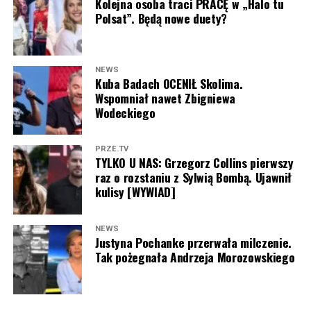
Kolejna osoba traci PRACĘ w „Halo tu
Lubicie Skolima? Dajcie znać w komentarzu pod
Polsat”. Będą nowe duety?
artykułem!
NEWS
Kuba Badach OCENIŁ Skolima.
Wspomniał nawet Zbigniewa
Wodeckiego
PRZE.TV
TYLKO U NAS: Grzegorz Collins pierwszy
raz o rozstaniu z Sylwią Bombą. Ujawnił
kulisy [WYWIAD]
Adam Zdrójkowski (fot. screen Instagram Adam
Zdrójkowski)
NEWS
Justyna Pochanke przerwała milczenie.
Tak pożegnała Andrzeja Morozowskiego