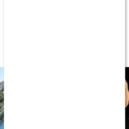
KLIKNIJ, ABY SKOMENTOWAĆ
NEWS
Adam Zdrójkowski zrzucił koszulkę i
zachwycił fanów. Jak to zrobił?