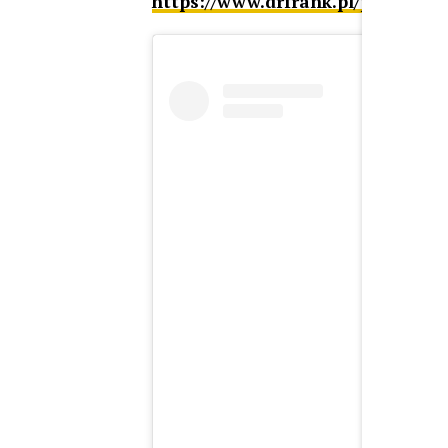
https://www.drfrank.pl/pl/
View thi