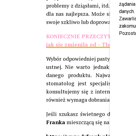
żądania
problemy z dziąsłami, itd. Warto zat
danych.
dla nas najlepsza. Może się bowiem
Zawarl
swoje szkliwo lub doprowadzimy do p
zakomun
Pozosta
KONIECZNIE PRZECZYTAJ –
Szcz
jak się zmieniła od – The Voice K
Wybór odpowiedniej pasty to istotna
ustnej. Nie warto jednak wierzyć 
danego produktu. Najważniejsza 
stomatolog jest specjalistą w swo
konsultujemy się z internistą, któr
również wymaga dobrania właściwych
Jeśli szukasz świetnego doradcy o
Franka
mieszczącą się na ul. Bluszc