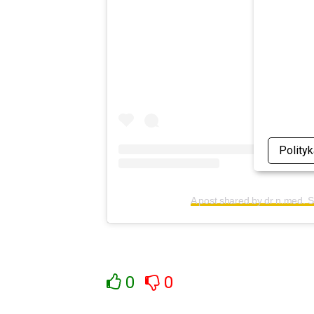
Polity
A post shared by dr n.med.
0
0