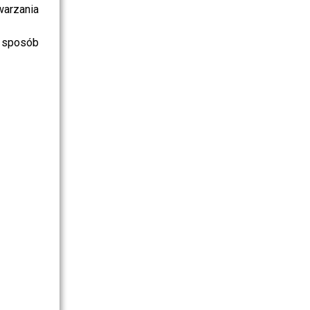
warzania
 sposób