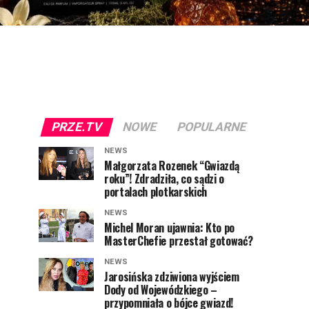
PRZE.TV
NOWE
POPULARNE
NEWS
Małgorzata Rozenek “Gwiazdą
roku”! Zdradziła, co sądzi o
portalach plotkarskich
NEWS
Michel Moran ujawnia: Kto po
MasterChefie przestał gotować?
NEWS
Jarosińska zdziwiona wyjściem
Dody od Wojewódzkiego –
przypomniała o bójce gwiazd!