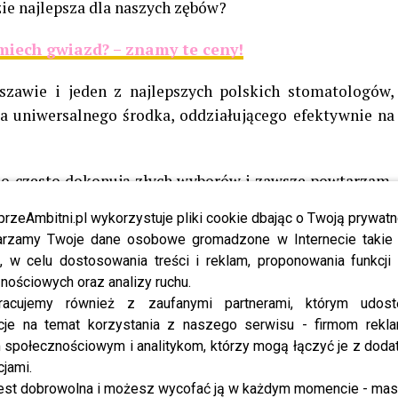
zie najlepsza dla naszych zębów?
śmiech gwiazd? – znamy te ceny!
rszawie i jeden z najlepszych polskich stomatologów,
a uniwersalnego środka, oddziałującego efektywnie na
rdzo często dokonują złych wyborów i zawsze powtarzam,
iednią pastę dla danego pacjenta – podkreśla
Szymon
przeAmbitni.pl wykorzystuje pliki cookie dbając o Twoją prywatn
rzamy Twoje dane osobowe gromadzone w Internecie takie j
, w celu dostosowania treści i reklam, proponowania funkcj
stka stomatologiczna powinni doradzić, które preparaty
nościowych oraz analizy ruchu.
 codziennej higieny jamy ustnej. Pasty, zwalczające
racujemy również z zaufanymi partnerami, którym udost
a różnią się między sobą zawartością konkretnych
cje na temat korzystania z naszego serwisu - firmom rekl
żdy pacjent zmaga się z innym problemem, dlatego nie
społecznościowym i analitykom, którzy mogą łączyć je z dod
ogeriach produkty będą idealnym rozwiązaniem w jego
cjami.
ne środki, wspomagające walkę z kamieniem nazębnym,
est dobrowolna i możesz wycofać ją w każdym momencie - ma