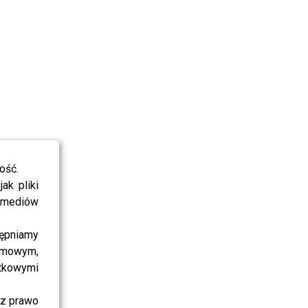
ość.
ak pliki
i mediów
ępniamy
amowym,
atkowymi
sz prawo