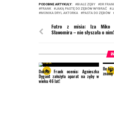
PODOBNE ARTYKUŁY:
BIAŁE ZĘBY
DR FRAN
FRANK
JAKĄ PASTĘ DO ZĘBÓW WYBRAĆ
J
MONIKA DRYL AKTORKA
PASTA DO ZĘBÓW
Futro z misia: Iza Miko 
Sławomira – nie słyszała o nim
W
Ile ko
Doktor Frank ocenia: Agnieszka
znamy 
Dygant założyła aparat na zęby w
wieku 46 lat!