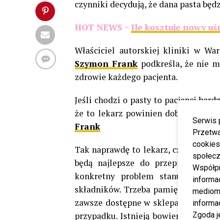
czynniki decydują, że dana pasta będ
HOT NEWS –
Ile kosztuję nowy u
Właściciel autorskiej kliniki w Wa
Szymon Frank
podkreśla, że nie m
zdrowie każdego pacjenta.
Jeśli chodzi o pasty to pacjenci ba
że to lekarz powinien dobrać odpow
Serwis 
Frank
Przetwa
cookies
Tak naprawdę to lekarz, czy higieni
społecz
będą najlepsze do przeprowadzania
Współp
konkretny problem stanu uzębieni
informa
składników. Trzeba pamiętać, że ka
mediom 
zawsze dostępne w sklepach oraz dr
informa
przypadku. Istnieją bowiem specjal
Zgoda j