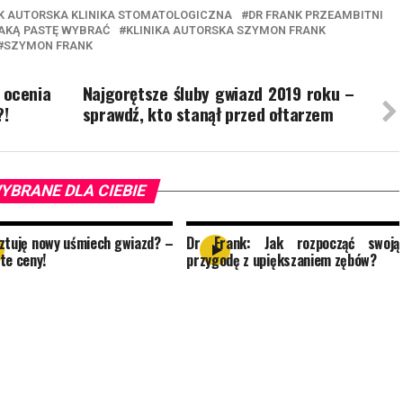
K AUTORSKA KLINIKA STOMATOLOGICZNA
DR FRANK PRZEAMBITNI
AKĄ PASTĘ WYBRAĆ
KLINIKA AUTORSKA SZYMON FRANK
SZYMON FRANK
ocenia
Najgorętsze śluby gwiazd 2019 roku –
?!
sprawdź, kto stanął przed ołtarzem
YBRANE DLA CIEBIE
sztuję nowy uśmiech gwiazd? –
Dr Frank: Jak rozpocząć swoją
te ceny!
przygodę z upiększaniem zębów?