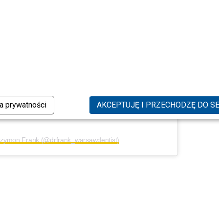
ka prywatności
AKCEPTUJĘ I PRZECHODZĘ DO S
 Szymon Frank (@drfrank_warsawdentist)