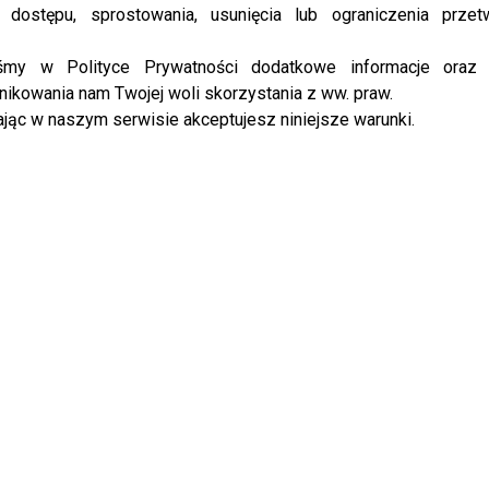
 dostępu, sprostowania, usunięcia lub ograniczenia przet
em zapytać się swojego stomatologa, która pasta będzie
 okazać, że stosując nieodpowiedni środki, podrażnimy
iśmy w Polityce Prywatności dodatkowe informacje oraz
oważniejszych infekcji.
ikowania nam Twojej woli skorzystania z ww. praw.
jąc w naszym serwisie akceptujesz niniejsze warunki.
ery Kwiatkowski o współpracy z Roksaną Węgiel –
ids&?
 kwestia przy przeprowadzaniu codziennej higieny jamy
we wszystkie informacje, podawane przez producenta
jest bowiem opinia fachowca. Warto pamiętać, że
jej dziedzinie i tak, jak w przypadku przeziębienia
e leki powinniśmy przyjmować, tak i pielęgnacja zębów
 środków, zalecanych przez dentystę.
dwiedź
Autorską Klinikę Stomatologiczną Szymona
zańskiej 67 w Warszawie.