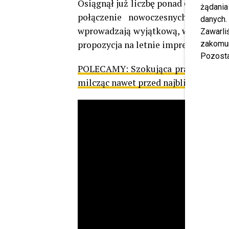
Osiągnął już liczbę ponad 600 000 wyśw
żądania
połączenie nowoczesnych brzmie
danych.
wprowadzają wyjątkową, wakacyjną a
Zawarl
propozycja na letnie imprezy. Posłuch
zakomun
Pozosta
POLECAMY:
Szokująca prawda wyszł
milcząc nawet przed najbliższymi