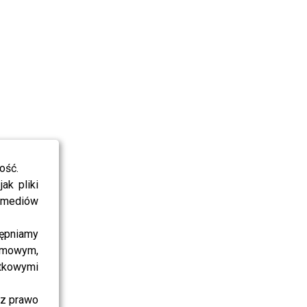
ość.
ak pliki
i mediów
ępniamy
amowym,
atkowymi
sz prawo