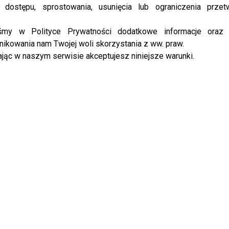
ietleń, a licznik ciągle się obraca! Utwór „La Li Lej” to
 dostępu, sprostowania, usunięcia lub ograniczenia przet
ń popowych z wyraźnymi elementami latino, które
tmosferę i klubowy klimat jednocześnie. To doskonała
iśmy w Polityce Prywatności dodatkowe informacje oraz
ajcie i zobaczcie sami!
ikowania nam Twojej woli skorzystania z ww. praw.
jąc w naszym serwisie akceptujesz niniejsze warunki.
a na jaw. Doda przez pół roku walczyła z nowotworem,