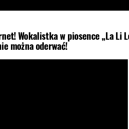
rnet! Wokalistka w piosence „La Li L
nie można oderwać!