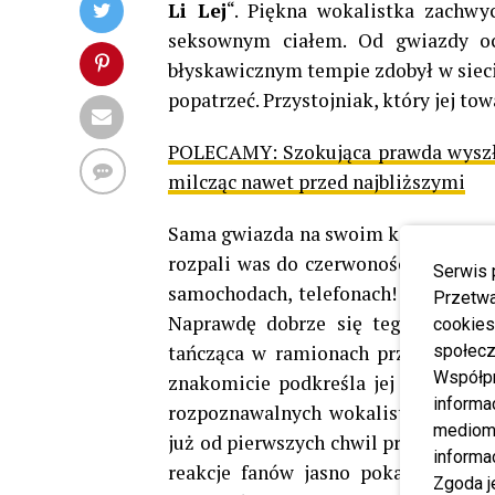
Li Lej
“. Piękna wokalistka zachw
seksownym ciałem. Od gwiazdy o
błyskawicznym tempie zdobył w sieci 
popatrzeć. Przystojniak, który jej to
POLECAMY:
Szokująca prawda wyszł
milcząc nawet przed najbliższymi
Sama gwiazda na swoim koncie YouTu
rozpali was do czerwoności, niech z
Serwis 
samochodach, telefonach! Wjeżdża „La
Przetwa
Naprawdę dobrze się tego słucha i
cookies
tańcząca w ramionach przystojnego
społecz
Współp
znakomicie podkreśla jej kobiece atu
informa
rozpoznawalnych wokalistek młodego
mediom 
już od pierwszych chwil przyciąga o
informa
reakcje fanów jasno pokazują, że t
Zgoda j