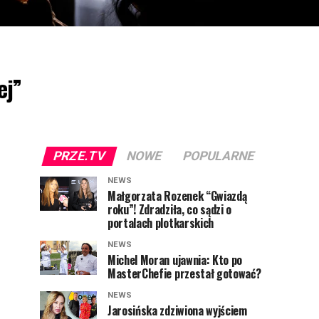
ej”
PRZE.TV
NOWE
POPULARNE
NEWS
Małgorzata Rozenek “Gwiazdą
roku”! Zdradziła, co sądzi o
portalach plotkarskich
NEWS
Michel Moran ujawnia: Kto po
MasterChefie przestał gotować?
NEWS
Jarosińska zdziwiona wyjściem