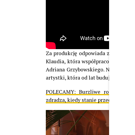
Za produkcję odpowiada znany produ
Klaudia, która współpracowała przy
Adriana Grzybowskiego. Nowy singiel
artystki, która od lat buduje swój c
POLECAMY:
Burzliwe rozstanie i
zdradza, kiedy stanie przed ołtarzem