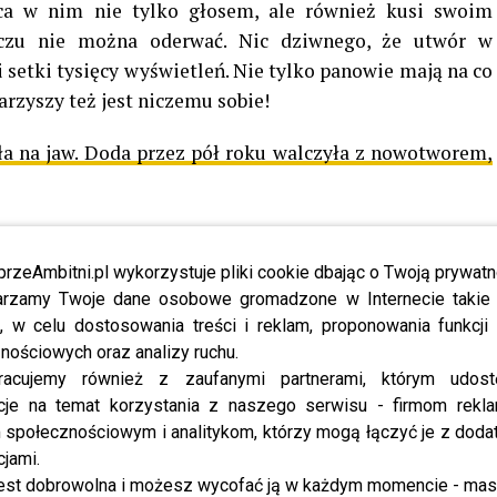
yca w nim nie tylko głosem, ale również kusi swoim
czu nie można oderwać. Nic dziwnego, że utwór w
setki tysięcy wyświetleń. Nie tylko panowie mają na co
warzyszy też jest niczemu sobie!
a na jaw. Doda przez pół roku walczyła z nowotworem,
be pod teledyskiem zamieściła napis: „Premiera, która
apłoną wasze serca, a razem z nimi głośniki w domach,
przeAmbitni.pl wykorzystuje pliki cookie dbając o Twoją prywatn
 Li Lej”. I musimy przyznać, że wcale nie przesadziła.
rzamy Twoje dane osobowe gromadzone w Internecie takie j
 jest, na czym oko zawiesić. Skąpo ubrana artystka,
, w celu dostosowania treści i reklam, proponowania funkcj
 tancerza wygląda oszałamiająco. Dopasowana kreacja
nościowych oraz analizy ruchu.
racujemy również z zaufanymi partnerami, którym udost
ty. Klaudia Zielińska obecnie jest jedną z najbardziej
cje na temat korzystania z naszego serwisu - firmom rekl
 pokolenia na rynku muzyki disco. Jej najnowszy hit
społecznościowym i analitykom, którzy mogą łączyć je z dod
gromną uwagę słuchaczy. Liczby mówią same za siebie, a
cjami.
o utwór, wobec którego nie można przejść obojętnie.
est dobrowolna i możesz wycofać ją w każdym momencie - ma