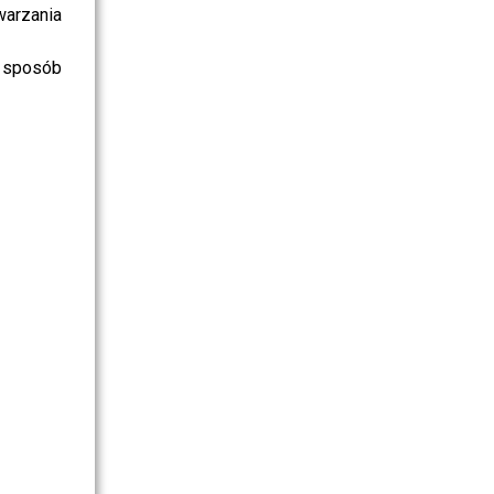
warzania
 sposób