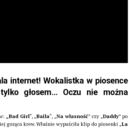
ala internet! Wokalistka w piosence
e tylko głosem… Oczu nie można
ów:
„Bad Girl
“, „
Baila
“, „
Na własność
” czy „
Daddy
” po
iej gorąca krew. Właśnie wypuściła klip do piosenki „
La