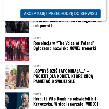
NEWS
AKCEPTUJĘ I PRZECHODZĘ DO SERWISU
Syn Wiśniewskiego i Mandaryny
Joanna Opozda (fot. Paweł Wrzecion/AKPA)
przerwał milczenie. Tak zareagował na
ich powrót
NEWS
Rewolucja w “The Voice of Poland”.
Ogłoszono nazwisko NOWEJ trenerki
NEWS
„GDYBYŚ DZIŚ ZAPOMNIAŁA…” –
PROJEKT DLA KOBIET, KTÓRE CHCĄ
PAMIĘTAĆ O SWOJEJ SILE
NEWS
Herbut i Vito Bambino odświeżyli hit
Krawczyka. W sieci zawrzało [WIDEO]