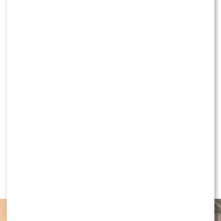
Doda wkurzona cenzurą punktuje
zagraniczne klipy – ocierają się dupą o
ekran?
Nie żyje uczestnik “Warsaw Shore” i “Hell’s
Kitchen” – miał zaledwie 35 lat
2 KOMENTARZE
NEWS
Antoni Królikowski nie odpuszcza?
Zapowiada walkę po wyroku sądu