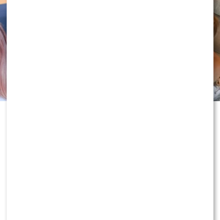
Historia Joanny Opozdy i Antka
Królikowskiego od lat budzi
ogromne emocje. Gdy wydawało się,
że po rozwodzie obie strony zamkną
ten rozdział, aktor po raz pierwszy