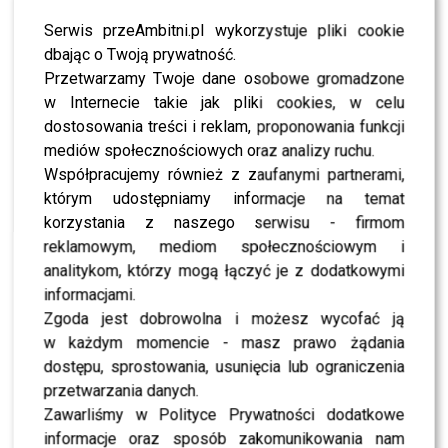
Serwis przeAmbitni.pl wykorzystuje pliki cookie
dbając o Twoją prywatność.
Przetwarzamy Twoje dane osobowe gromadzone
w Internecie takie jak pliki cookies, w celu
0
0
dostosowania treści i reklam, proponowania funkcji
mediów społecznościowych oraz analizy ruchu.
Współpracujemy również z zaufanymi partnerami,
PODOBNE ARTYKUŁY:
CAMERONA
CHOROBA HONEY
którym udostępniamy informacje na temat
FIRST OF THE MONTH VOL 2
KLIP
KSIĄDZ Z KCYŃSKIEJ PARAFII
LETNI OGRÓD TEATRALNY
korzystania z naszego serwisu - firmom
MARIUSZ ADAM RYJEK
MARYSIA GÓRALCZYK
reklamowym, mediom społecznościowym i
MICHAŁ WITKOWSKI NA JĘZYKACH
analitykom, którzy mogą łączyć je z dodatkowymi
MICHAŁ WITKOWSKI PLOTKI
MICHAŁ WITKOWSKI REPORTAŻ
NICKI MINAJ
RAP
SO BAD
THE LONELY ISLAND
UTWÓR
informacjami.
YUMMY BINGHAM
Zgoda jest dobrowolna i możesz wycofać ją
w każdym momencie - masz prawo żądania
Nowa sesja Miley Cyrus w V Magazine! Czy ona jeszcze
szokuje?
dostępu, sprostowania, usunięcia lub ograniczenia
przetwarzania danych.
Lykke Li z nowym teledyskiem!
Zawarliśmy w Polityce Prywatności dodatkowe
informacje oraz sposób zakomunikowania nam