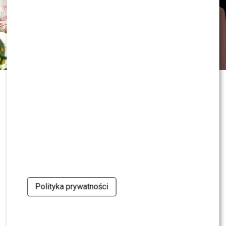
samym jeden z najgłośniejszych konfliktów polskiego
show-biznesu może w najbliższych miesiącach doczekać
się kolejnego rozdziału.
ZOBACZ RÓWNIEŻ:
Program Marcina Prokopa
PRZENOSI SIĘ do Polsatu. Wielki transfer?
0
0
Polityka prywatności