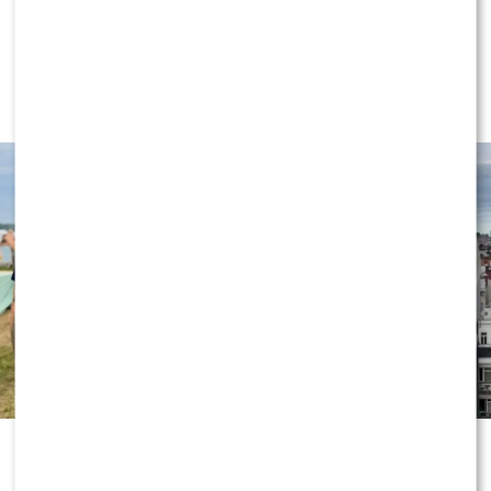
NEWS
Wielki transfer do „Dzień dobry
TVN”. Do programu dołącza znana
gwiazda
„Dzień dobry TVN” nie zwalnia tempa