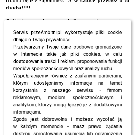
trudno będzie zapomnieć.
A w sztuce przecież o to
chodzi!!!!!
Gośćmi pokazu byli m.in
.: Anna
Samusinek,ambasadorka marki Nessi, Agnieszka
Serwis przeAmbitni.pl wykorzystuje pliki cookie
Wielgosz, Anna Głogowska, Joanna Mrotek. Ryszard
dbając o Twoją prywatność.
Rembiszewski, Jacek Borkowski z rodziną, Karolina
Przetwarzamy Twoje dane osobowe gromadzone
Borkowska, Marcin Czyżewski, Maciek Florek, Patrycja
w Internecie takie jak pliki cookies, w celu
Pająk oraz ok. 200 innych osób, ciekawych działań
dostosowania treści i reklam, proponowania funkcji
projektantów.
mediów społecznościowych oraz analizy ruchu.
Współpracujemy również z zaufanymi partnerami,
Sponsorzy i Partnerzy
: Mercedes-Benz Warszawa, SI-
którym udostępniamy informacje na temat
Siwik, Mercedes Club Mrągowo, Willa Prima, Black
korzystania z naszego serwisu - firmom
Stone, Nessi, Bitru Fariel Design- Natalia Strzelecka,,
reklamowym, mediom społecznościowym i
Heli-Pol, Weisberg, Bio Dermic, Szkoła Modelek i
analitykom, którzy mogą łączyć je z dodatkowymi
Stylizacji ASF, PR Promotion Instytut, Centrum
informacjami.
Edukacyjne Żelazna, Kosmiczne Metamorfozy, Apis,
Zgoda jest dobrowolna i możesz wycofać ją
Timo i Dicca, Glejze.com, Cukiernia Kosmetyczna
w każdym momencie - masz prawo żądania
Candy”Co, Tomasz Dyczewski.
O fryzury modelek
dostępu, sprostowania, usunięcia lub ograniczenia