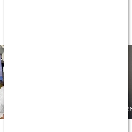
Czy Olek Sikora czuje się
BEZPIECZNIE w “Halo tu Polsat”?
Cichopek i Kurzajewski już nie
PRACUJĄ
Czy OLEK Sikora czuje się BEZPIECZNIE w “Halo tu