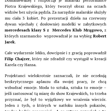
Domaniewskiej i rozpoczął je malarski performance
Piotra Krajewskiego, który tworzył obraz na oczach
widzów bez użycia pędzla. Za narzędzie malarskie służyły
mu ciała 3 kobiet. Po prezentacji dzieła na czerwony
dywan wjechały ( dosłownie) modelki w zabytkowych
mercedesach klasy S z Mercedes Klub Mrągowo,
z
których szarmancko wyprowadzał je na wybieg
Robert
Jarek.
Całe wydarzenie lekko, dowcipnie i z gracją poprowadził
Filip Chajzer
, który nie zdradził czy wystąpił w kreacji
Karela czy Hansa.
Projektanci wielokrotnie zaznaczali, że nie oczekują
bezkrytycznego aplauzu dla swojej pracy, że chcą
wzbudzać emocje. Moda to sztuka, sztuka to emocje –
jeśli zastosować tą miarę do show Krajewskich, to trzeba
przyznać, że był to wyjątkowy we wrażenia wieczór.
Jeden z tych, o których w natłoku innych pokazów,