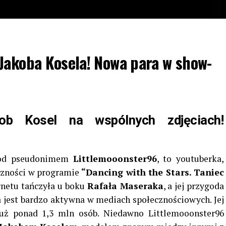
Jakoba Kosela! Nowa para w show-
ob Kosel na wspólnych zdjęciach!
 pod pseudonimem
Littlemooonster96
, to youtuberka,
iczności w programie
“Dancing with the Stars. Taniec
rnetu tańczyła u boku
Rafała Maseraka
, a jej przygoda
a jest bardzo aktywna w mediach społecznościowych. Jej
uż ponad 1,3 mln osób. Niedawno Littlemooonster96