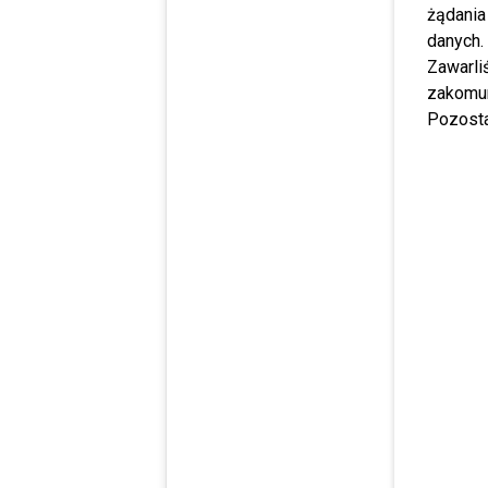
żądania
danych.
Zawarl
zakomun
Pozosta
View thi