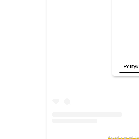
View thi
Polity
A post shared b