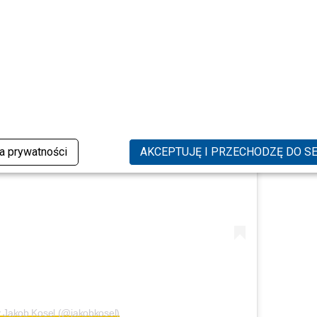
s post on Instagram
ka prywatności
AKCEPTUJĘ I PRZECHODZĘ DO S
y Jakob Kosel (@jakobkosel)