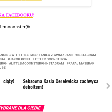
NA FACEBOOKU
!
ttlemooonster96
ANCING WITH THE STARS: TANIEC Z GWIAZDAMI
INSTAGRAM
CHA
JAKOB KOSEL I LITTLEMOOONSTER96
ER96
LITTLEMOOONSTER96 INSTAGRAM
RAFAŁ MASERAK
UBE
ciąży!
Seksowna Kasia Cerekwicka zachwyca
dekoltem!
YBRANE DLA CIEBIE