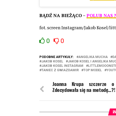
BĄDŹ NA BIEŻĄCO –
POLUB NAS 
fot. screen Instagram/Jakob Kosel/li
0
0
PODOBNE ARTYKUŁY:
ANGELIKA MUCHA
D
JAKOB KOSEL
JAKOB KOSEL I ANGELIKA MU
JAKOB KOSEL INSTAGRAM
LITTLEMOOONST
TANIEC Z GWIAZDAMIR
TOP MODEL
YOUT
Joanna Krupa szczerze o 
Zdecydowała się na metodę…?!
W