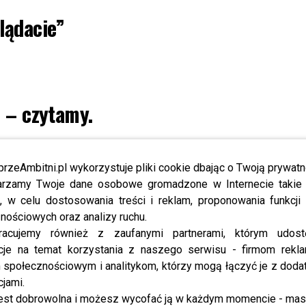
lądacie”
” – czytamy.
ze o ciąży! Zdecydowała się na metodę…?!
przeAmbitni.pl wykorzystuje pliki cookie dbając o Twoją prywatn
rzamy Twoje dane osobowe gromadzone w Internecie takie j
 naprawdę do siebie pasują. Myślicie, że łączy ich coś
, w celu dostosowania treści i reklam, proponowania funkcj
ich urocze fotki!
nościowych oraz analizy ruchu.
racujemy również z zaufanymi partnerami, którym udost
cje na temat korzystania z naszego serwisu - firmom rekl
społecznościowym i analitykom, którzy mogą łączyć je z dod
cjami.
est dobrowolna i możesz wycofać ją w każdym momencie - ma