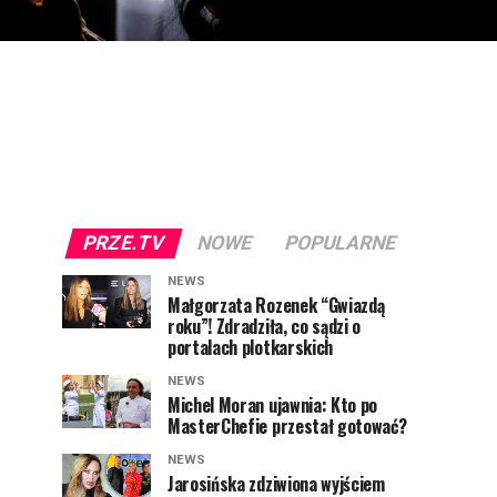
PRZE.TV
NOWE
POPULARNE
NEWS
Małgorzata Rozenek “Gwiazdą
roku”! Zdradziła, co sądzi o
portalach plotkarskich
NEWS
Michel Moran ujawnia: Kto po
MasterChefie przestał gotować?
NEWS
Jarosińska zdziwiona wyjściem