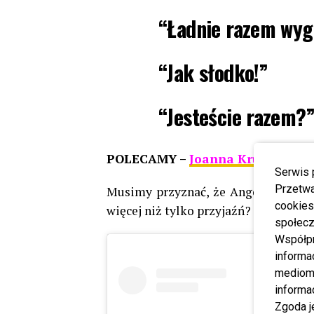
“Ładnie razem wyg
“Jak słodko!”
“Jesteście razem?
POLECAMY –
Joanna Krupa szczer
Serwis 
Przetwa
Musimy przyznać, że Angelika i Kosel
cookies
więcej niż tylko przyjaźń? Zobaczcie 
społecz
Współp
informa
mediom 
informa
Zgoda j