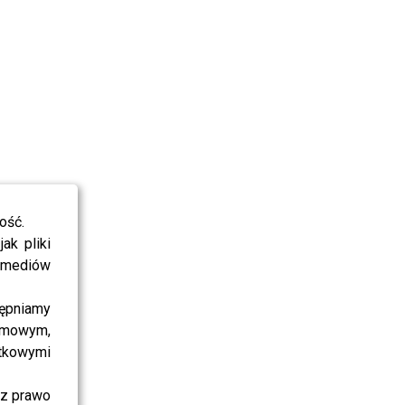
ość.
ak pliki
i mediów
ępniamy
amowym,
atkowymi
sz prawo