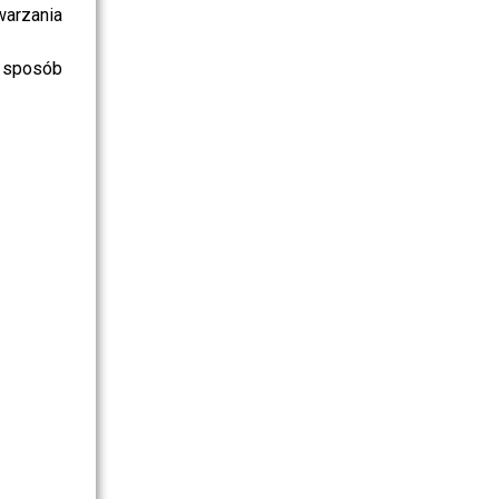
warzania
 sposób