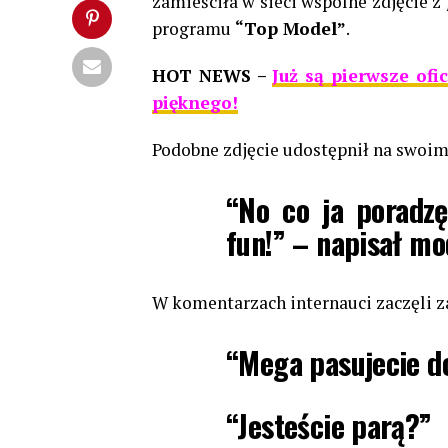
zamieściła w sieci wspólne zdjęcie z
programu
“Top Model”
.
HOT NEWS –
Już są pierwsze ofi
pięknego!
Podobne zdjęcie udostępnił na swoim
“No co ja poradzę
fun!” – napisał mo
W komentarzach internauci zaczęli za
“Mega pasujecie do
“Jesteście parą?”