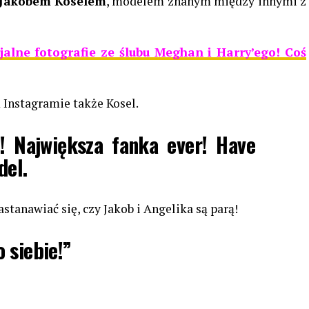
Jakobem Koselem
, modelem znanym między innymi z
cjalne fotografie ze ślubu Meghan i Harry’ego! Coś
 Instagramie także Kosel.
! Największa fanka ever! Have
del.
stanawiać się, czy Jakob i Angelika są parą!
 siebie!”