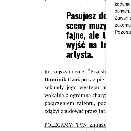
żądania
danych.
Pasujesz do tego 
Zawarl
sceny muzycznej. O
zakomun
fajne, ale trzeba 
Pozosta
wyjść na trochę 
artysta.
Jutrzejszy odcinek “Przesłuchań w 
Dominik Czuż
po raz pierwszy pokaż
sekundy jego występu mogą wciągn
wokalną z ogromną charyzmą scenicz
połączeniem talentu, poczucia hum
zdążył zbudować przez lata ulicznyc
POLECAMY:
TVN zmiażdżył konkur