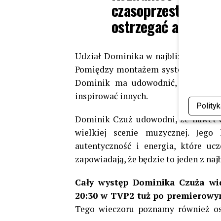
czasoprzestrzeń a
ostrzegać alertem 
Udział Dominika w najbliższym odci
Pomiędzy montażem systemów chłodn
Dominik ma udowodnić, że talent 
inspirować innych.
Polity
Dominik Czuż udowodni, że nawet os
wielkiej scenie muzycznej. Jego 
autentyczność i energia, które ucz
zapowiadają, że będzie to jeden z na
Cały występ Dominika Czuża wid
20:30 w TVP2 tuż po premierowym
Tego wieczoru poznamy również ost