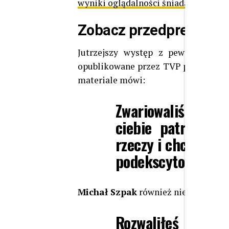
wyniki oglądalności śniadaniówek
Zobacz przedpremiero
Jutrzejszy występ z pewnością wy
opublikowane przez TVP pokazują, ż
materiale mówi:
Zwariowaliśmy tota
ciebie patrzeć, 
rzeczy i chcę otwi
podekscytowana M
Michał Szpak
również nie kryje ent
Rozwaliłeś to