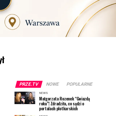
ył
PRZE.TV
NOWE
POPULARNE
NEWS
Małgorzata Rozenek “Gwiazdą
roku”! Zdradziła, co sądzi o
portalach plotkarskich