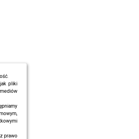
ość.
ak pliki
i mediów
ępniamy
amowym,
atkowymi
sz prawo