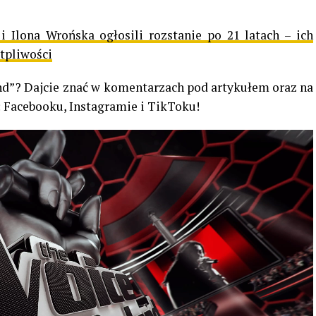
i Ilona Wrońska ogłosili rozstanie po 21 latach – ich
tpliwości
nd”? Dajcie znać w
komentarzach pod artykułem oraz na
 Facebooku, Instagramie i TikToku!