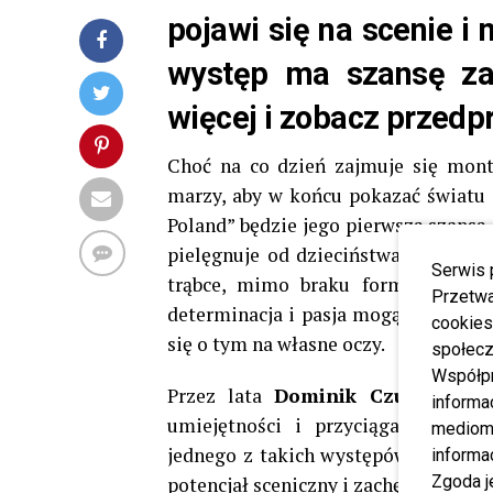
pojawi się na scenie i
występ ma szansę zas
więcej i zobacz przed
Choć na co dzień zajmuje się mon
marzy, aby w końcu pokazać światu s
Poland” będzie jego pierwszą szansą,
pielęgnuje od dzieciństwa. Dominik 
Serwis 
trąbce, mimo braku formalnego wy
Przetwa
determinacja i pasja mogą przełamać
cookies
się o tym na własne oczy.
społecz
Współp
Przez lata
Dominik Czuż
grał i 
informa
umiejętności i przyciągając uwag
mediom 
jednego z takich występów zauważy
informa
Zgoda j
potencjał sceniczny i zachęcił do udz