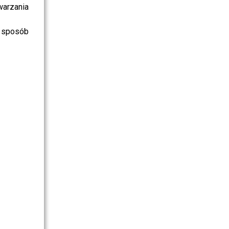
warzania
 sposób