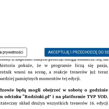
bsolutnie. Powinni przed tobą
– wtrącił Michał Szpak.
nku pokaże, jak można łączyć pasję z codzienną pracą.
ictwa, grą na instrumentach i ulicznymi występami,
i determinacja pozwalają sięgać po scenę marzeń i
ka prywatności
AKCEPTUJĘ I PRZECHODZĘ DO S
oby z zupełnie innych profesji mogą odnaleźć się na
historia pokaże, że w programie liczą się pasja,
estnik wnosi na scenę, a reakcje trenerów już teraz
jbardziej pamiętnych momentów tej edycji.
zowie będą mogli obejrzeć w sobotę o godzinie
 odcinku “Rodzinki.pl” i na platformie TVP VOD.
ateczny skład drużyn wszystkich trenerów 16. edycji