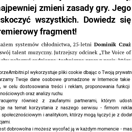
 najpewniej zmieni zasady gry. Jego
koczyć wszystkich. Dowiedz się
premierowy fragment!
tażem systemów chłodnictwa, 25-letni
Dominik Czuż
wój talent muzyczny. Jutrzejszy odcinek „The Voice of
 aby połączyć codzienną, techniczną pracę z pasją, którą
sam nauczył się gry na pianinie, skrzypcach, gitarze i
przeAmbitni.pl wykorzystuje pliki cookie dbając o Twoją prywatn
kształcenia muzycznego. Jego historia pokazuje, że
rzamy Twoje dane osobowe gromadzone w Internecie takie j
 wszelkie bariery – jutro każdy będzie mógł przekonać
, w celu dostosowania treści i reklam, proponowania funkcj
nościowych oraz analizy ruchu.
racujemy również z zaufanymi partnerami, którym udost
śpiewał na ulicach Bielsko-Białej, doskonaląc swoje
cje na temat korzystania z naszego serwisu - firmom rekl
ę przypadkowych przechodniów. To właśnie podczas
społecznościowym i analitykom, którzy mogą łączyć je z dod
ł go
Tomasz Organek
, który od razu dostrzegł w nim
cjami.
est dobrowolna i możesz wycofać ją w każdym momencie - ma
iału w programie.