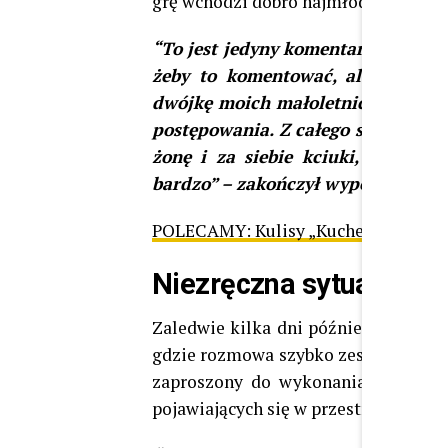
grę wchodzi dobro najmłodszych.
“To jest jedyny komentarz. Zdaję so
żeby to komentować, ale bardzo 
dwójkę moich małoletnich dzieci 
postępowania. Z całego serca dzię
żonę i za siebie kciuki, żebyśmy 
bardzo” – zakończył wypowiedź.
POLECAMY:
Kulisy „Kuchennych rewo
Niezręczna sytuacja z 
Zaledwie kilka dni później
Michał 
gdzie rozmowa szybko zeszła na tem
zaproszony do wykonania utworu na
pojawiających się w przestrzeni publi