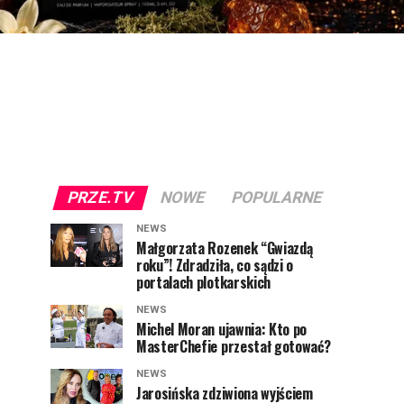
PRZE.TV
NOWE
POPULARNE
NEWS
Małgorzata Rozenek “Gwiazdą
roku”! Zdradziła, co sądzi o
portalach plotkarskich
NEWS
Michel Moran ujawnia: Kto po
MasterChefie przestał gotować?
NEWS
Jarosińska zdziwiona wyjściem