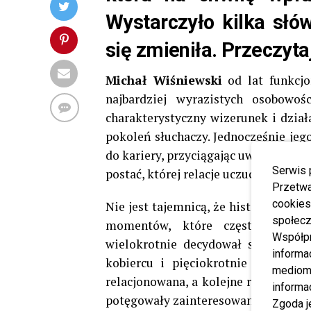
Wystarczyło kilka słó
się zmieniła. Przeczytaj
Michał Wiśniewski
od lat funkcjo
najbardziej wyrazistych osobowoś
charakterystyczny wizerunek i działa
pokoleń słuchaczy. Jednocześnie jeg
do kariery, przyciągając uwagę medi
Serwis 
postać, której relacje uczuciowe był
Przetwa
cookies
Nie jest tajemnicą, że historia zwi
społecz
momentów, które często przypom
Współp
wielokrotnie decydował się na form
informa
kobiercu i pięciokrotnie przysięga
mediom 
relacjonowana, a kolejne rozstania 
informa
potęgowały zainteresowanie jego oso
Zgoda j