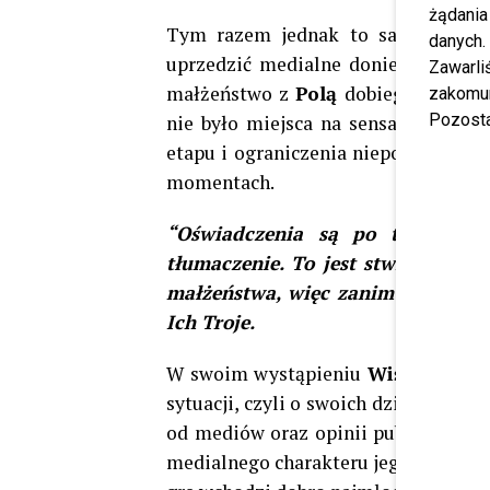
żądania
Tym razem jednak to sam
Wiśnie
danych.
uprzedzić medialne doniesienia. W 
Zawarl
małżeństwo z
Polą
dobiega końca, 
zakomun
Pozosta
nie było miejsca na sensację czy s
etapu i ograniczenia niepotrzebnych 
momentach.
“Oświadczenia są po to, by uci
tłumaczenie. To jest stwierdzenie
małżeństwa, więc zanim wszyscy n
Ich Troje.
W swoim wystąpieniu
Wiśniewski
n
sytuacji, czyli o swoich dzieciach. Po
od mediów oraz opinii publicznej p
medialnego charakteru jego życia, są