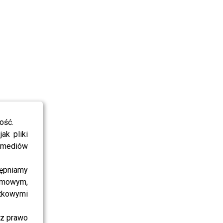
ość.
ak pliki
i mediów
ępniamy
amowym,
atkowymi
sz prawo