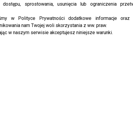
 dostępu, sprostowania, usunięcia lub ograniczenia przet
wski
zdecydował się przejąć kontrolę nad narracją i
opublikowanym oświadczeniu jasno zaznaczył, że jego
iśmy w Polityce Prywatności dodatkowe informacje oraz
a decyzja o rozstaniu zapadła wspólnie. W jego słowach
ikowania nam Twojej woli skorzystania z ww. praw.
jąc w naszym serwisie akceptujesz niniejsze warunki.
zukanie winnych – raczej na próbę zamknięcia pewnego
spekulacji, które niemal zawsze pojawiają się w takich
ąć spekulacje na przyszłość. To nie jest żadne
 po prostu faktu. Nie udało mi się uratować mojego
apiszą o tym, mówię o tym sam” – powiedział lider
ie zapomniał również o najważniejszym aspekcie całej
dkreślił, że zarówno on, jak i jego jeszcze żona, oczekują
owściągliwości i szacunku. To wyraźny sygnał, że mimo
 granice, których nie chce przekraczać – zwłaszcza gdy w