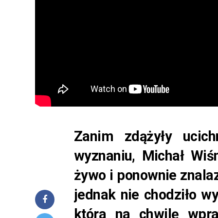
Zanim zdążyły ucic
wyznaniu, Michał Wiśn
żywo i ponownie znala
jednak nie chodziło wy
która na chwilę wpra