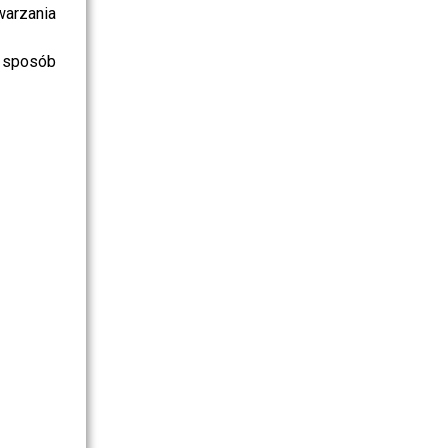
warzania
 sposób