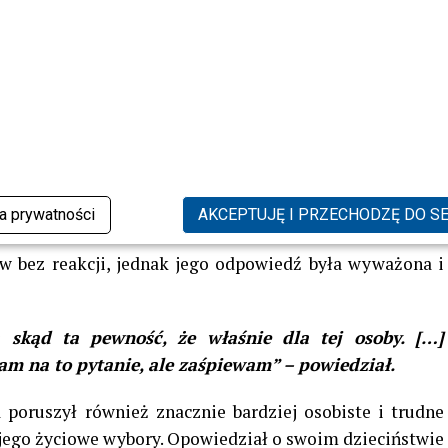
 piosenka i dla kogo. Nic bardziej mylnego. Nie
 poeta chciał powiedzieć, ale bardzo zapraszam. To
” – mówił.
ła jednak nieco bardziej niezręczny obrót.
Paulina
onale wie, do kogo skierowany jest utwór, a
Tomasz
 go bezpośrednio z niedawnym oświadczeniem artysty. Ta
a w studiu na chwilę zgęstniała, a sytuacja zaczęła
ka prywatności
AKCEPTUJĘ I PRZECHODZĘ DO S
w bez reakcji, jednak jego odpowiedź była wyważona i
a skąd ta pewność, że właśnie dla tej osoby. […]
m na to pytanie, ale zaśpiewam” – powiedział.
 poruszył również znacznie bardziej osobiste i trudne
 jego życiowe wybory. Opowiedział o swoim dzieciństwie