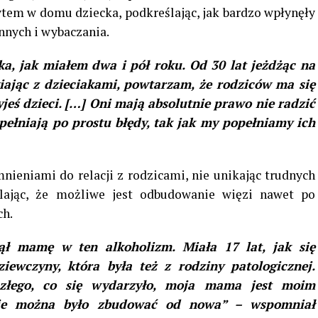
tem w domu dziecka, podkreślając, jak bardzo wpłynęły
innych i wybaczania.
a, jak miałem dwa i pół roku. Od 30 lat jeżdżąc na
iając z dzieciakami, powtarzam, że rodziców ma się
zyjeś dzieci. […] Oni mają absolutnie prawo nie radzić
opełniają po prostu błędy, tak jak my popełniamy ich
ieniami do relacji z rodzicami, nie unikając trudnych
ślając, że możliwe jest odbudowanie więzi nawet po
ch.
nął mamę w ten alkoholizm. Miała 17 lat, jak się
iewczyny, która była też z rodziny patologicznej.
 złego, co się wydarzyło, moja mama jest moim
acje można było zbudować od nowa” – wspomniał