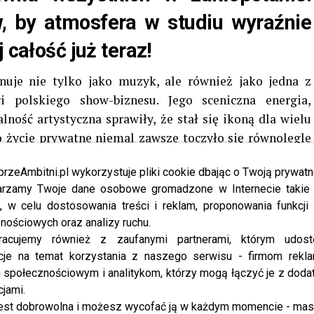
w, by atmosfera w studiu wyraźnie
 całość już teraz!
nuje nie tylko jako muzyk, ale również jako jedna z
ci polskiego show-biznesu. Jego sceniczna energia,
lność artystyczna sprawiły, że stał się ikoną dla wielu
o życie prywatne niemal zawsze toczyło się równolegle
ów i budząc ogromne emocje. Trudno wskazać drugą taką
przeAmbitni.pl wykorzystuje pliki cookie dbając o Twoją prywatn
yby aż tak szeroko komentowane i analizowane.
rzamy Twoje dane osobowe gromadzone w Internecie takie j
, w celu dostosowania treści i reklam, proponowania funkcj
ązków
Michała Wiśniewskiego
była pełna intensywnych
nościowych oraz analizy ruchu.
inały scenariusz dramatycznego serialu. Artysta
racujemy również z zaufanymi partnerami, którym udost
alizowanie relacji, aż osiem razy stając na ślubnym
cje na temat korzystania z naszego serwisu - firmom rekl
jąc „aż po grób”. Każda z tych decyzji była szeroko
społecznościowym i analitykom, którzy mogą łączyć je z dod
wywoływały lawinę komentarzy i spekulacji, które tylko
cjami.
bą.
est dobrowolna i możesz wycofać ją w każdym momencie - ma