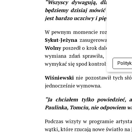
“Wszyscy dywagują, dlaczego ta
będziemy dzisiaj mówić o tym, co
jest bardzo uczciwy i piękny utwór
W pewnym momencie rozmowa przybra
Sykut-Jeżyna
zasugerowała, że dosk
Wolny
poszedł o krok dalej, łącząc
wymiana zdań sprawiła, że atmosfer
wymykać się spod kontroli.
Polity
Wiśniewski
nie pozostawił tych słó
jednocześnie wymowna.
“Ja chciałem tylko powiedzieć, 
Paulinka, Tomciu, nie odpowiem wa
Podczas wizyty w programie artysta
wątki, które rzucają nowe światło na