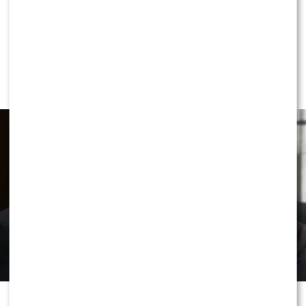
NEWS
Przykre wieści ws. stanu zdrowia Joe
Bidena. Syn ujawnił nowe fakty