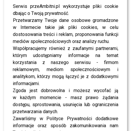
tego pięknego hymnu.
To
Serwis przeAmbitni.pl wykorzystuje pliki cookie
dbając o Twoją prywatność.
będzie “Tolerancja”, czyli
Przetwarzamy Twoje dane osobowe gromadzone
hymn o miłości i szacunku
w Internecie takie jak pliki cookies, w celu
dostosowania treści i reklam, proponowania funkcji
– powiedzieli prowadzący w
mediów społecznościowych oraz analizy ruchu.
Operze Leśnej podczas
Współpracujemy również z zaufanymi partnerami,
czwartkowego koncertu.
którym udostępniamy informacje na temat
korzystania z naszego serwisu - firmom
reklamowym, mediom społecznościowym i
TVN wtedy również wydał oficjalne oświadczenie, w
analitykom, którzy mogą łączyć je z dodatkowymi
którym wyraził głęboki szacunek dla artysty i wsparcie
informacjami.
dla jego rodziny.
Zgoda jest dobrowolna i możesz wycofać ją
w każdym momencie - masz prawo żądania
Dziś podczas koncertu
dostępu, sprostowania, usunięcia lub ograniczenia
przetwarzania danych.
„Orkiestra Mistrzom”
Zawarliśmy w Polityce Prywatności dodatkowe
dotarła do nas smutna
informacje oraz sposób zakomunikowania nam