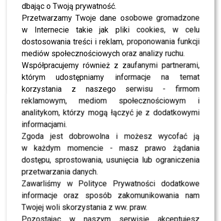
dbając o Twoją prywatność.
Marcelina Zawadzka ujawniła kulisy
Przetwarzamy Twoje dane osobowe gromadzone
w Internecie takie jak pliki cookies, w celu
Widzowie zachwyceni Alicją
dostosowania treści i reklam, proponowania funkcji
Majewską. Tak zareagowali
mediów społecznościowych oraz analizy ruchu.
Współpracujemy również z zaufanymi partnerami,
Podczas koncertu
Alicji Majewskiej
tradycyjnie
którym udostępniamy informacje na temat
towarzyszył
Włodzimierz Korcz
. Ich wspólny występ
korzystania z naszego serwisu - firmom
był kolejnym dowodem na to, że należą do najbardziej
reklamowym, mediom społecznościowym i
rozpoznawalnych duetów w historii polskiej muzyki.
analitykom, którzy mogą łączyć je z dodatkowymi
Choć współpracują od dekad, na scenie wciąż imponują
informacjami.
energią i niezwykłą muzyczną chemią.
Zgoda jest dobrowolna i możesz wycofać ją
w każdym momencie - masz prawo żądania
Artystka jako pierwszą wykonała piosenkę
„Pamiętam
dostępu, sprostowania, usunięcia lub ograniczenia
ciebie z tamtych lat”
. Już po kilku taktach publiczność
przetwarzania danych.
zaczęła reagować niezwykle żywiołowo. W pewnym
Zawarliśmy w Polityce Prywatności dodatkowe
momencie przez opolski amfiteatr poniosło się głośne
informacje oraz sposób zakomunikowania nam
skandowanie:
Twojej woli skorzystania z ww. praw.
Pozostając w naszym serwisie akceptujesz