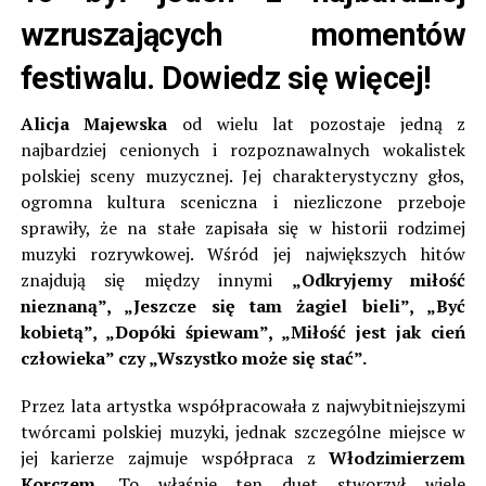
wzruszających momentów
festiwalu. Dowiedz się więcej!
Alicja Majewska
od wielu lat pozostaje jedną z
najbardziej cenionych i rozpoznawalnych wokalistek
polskiej sceny muzycznej. Jej charakterystyczny głos,
ogromna kultura sceniczna i niezliczone przeboje
sprawiły, że na stałe zapisała się w historii rodzimej
muzyki rozrywkowej. Wśród jej największych hitów
znajdują się między innymi
„Odkryjemy miłość
nieznaną”, „Jeszcze się tam żagiel bieli”, „Być
kobietą”, „Dopóki śpiewam”, „Miłość jest jak cień
człowieka” czy „Wszystko może się stać”.
Przez lata artystka współpracowała z najwybitniejszymi
twórcami polskiej muzyki, jednak szczególne miejsce w
jej karierze zajmuje współpraca z
Włodzimierzem
Korczem
. To właśnie ten duet stworzył wiele