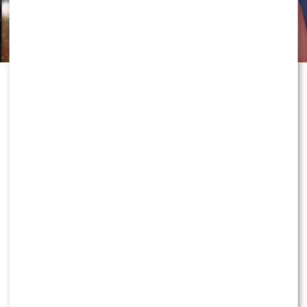
prasowe stacji przekazało w rozmowie z serwisem
Wirtualne Media, że
„LEGO Masters”
nie doczeka się
kolejnych sezonów na antenie
TVN
, ponieważ nadawca
zamierza postawić na nowe formaty i odświeżenie swojej
oferty programowej.
0
0
„Po kilku sezonach zrezygnowaliśmy z realizacji
programu ‘Lego Masters’. Już tej jesieni
zaprezentujemy widzom nowości, w tym formaty,
które podbiły serca publiczności na całym świecie”.
Przedstawiciele stacji podkreślili, że decyzja wpisuje się
w szerszą strategię odświeżania ramówki i inwestowania
w nowe formaty.
„Strategia programowa TVN zakłada regularne
odświeżanie oferty i inwestowanie w nowe formaty”
– wspomniano.
POLECAMY:
Tłum gwiazd na ramówce Polsatu: Englert,