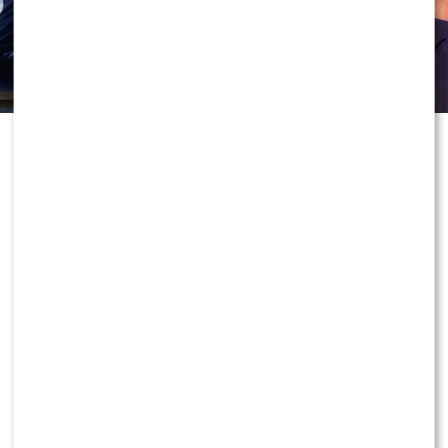
To jedno z największych zaskoczeń
tegorocznej prezentacji jesiennej
ramówki Polsatu. Stacja oficjalnie
ogłosiła przejęcie formatu, który
przez ostatnie lata był emitowany w
TVN. Tym samym hitowy program
zyska nowy telewizyjny dom, a
widzowie już zastanawiają się, kto