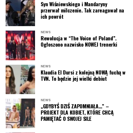
formatowi zupełnie nowy charakter i pozwoliło pokazać
Syn Wiśniewskiego i Mandaryny
przerwał milczenie. Tak zareagował na
go z innej strony.
ich powrót
Teraz
„LEGO Masters”
rozpoczyna kolejny rozdział
swojej historii. Podczas prezentacji jesiennej ramówki
NEWS
Rewolucja w “The Voice of Poland”.
Polsatu oficjalnie ogłoszono, że to właśnie ta stacja
Ogłoszono nazwisko NOWEJ trenerki
przejęła prawa do realizacji programu. To jedna z
największych niespodzianek konferencji i zarazem jeden
z najgłośniejszych transferów telewizyjnych ostatnich
miesięcy.
NEWS
Klaudia El Dursi z kolejną NOWĄ fuchą w
TVN. To będzie jej wielki debiut
Na razie
Polsat
nie ujawnił szczegółów dotyczących
nowej edycji. Nie wiadomo jeszcze, kto poprowadzi
program, kto zasiądzie w jury ani kiedy dokładnie
odbędzie się premiera. Pewne jest jednak jedno – po
NEWS
„GDYBYŚ DZIŚ ZAPOMNIAŁA…” –
sześciu sezonach emitowanych w
TVN „LEGO
PROJEKT DLA KOBIET, KTÓRE CHCĄ
Masters”
zyska nowy telewizyjny dom, a więcej
PAMIĘTAĆ O SWOJEJ SILE
informacji na temat nowej odsłony formatu stacja ma
przekazać w najbliższym czasie.