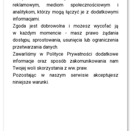
POZWAĆ hejtera!
reklamowym, mediom społecznościowym i
analitykom, którzy mogą łączyć je z dodatkowymi
Jednak jak to często bywa w przypadku osób
informacjami.
publicznych, obok wielu pochlebnych opinii pojawiła się
Zgoda jest dobrowolna i możesz wycofać ją
również fala krytyki. Część internautów komentowała
w każdym momencie - masz prawo żądania
nie tylko sposób prowadzenia koncertu, ale także jego
dostępu, sprostowania, usunięcia lub ograniczenia
wygląd, sceniczny wizerunek i charakterystyczny styl.
przetwarzania danych.
Zawarliśmy w Polityce Prywatności dodatkowe
Niektóre wpisy miały jednak znacznie bardziej
informacje oraz sposób zakomunikowania nam
agresywny charakter. W sobotę
Ralph Kaminski
Twojej woli skorzystania z ww. praw.
postanowił publicznie odnieść się do sytuacji i
Pozostając w naszym serwisie akceptujesz
opublikował mocne oświadczenie skierowane do osób
niniejsze warunki.
przekraczających granice dopuszczalnej krytyki.
“Szanowni Państwo – możecie mnie krytykować,
nawet bardzo ostro. Wykonując ten zawód, jestem
gotów na każdą krytykę, cieszę się jeżeli będzie
konstruktywna. Jeżeli nie – trudno, pracuję w tym
biznesie od dekady” – czytamy na Facebooku.