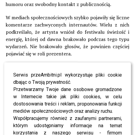
humoru oraz swobodny kontakt z publicznością.
W mediach społecznościowych szybko pojawiły się liczne
komentarze zachwyconych internautów. Wielu z nich
podkreślało, że artysta wniósł do festiwalu świeżość i
energię, której od dawna brakowało podczas tego typu
wydarzeń. Nie brakowało głosów, że powinien częściej
pojawiać się w roli prezentera.
Sam
Ralph Kaminski
nie ukrywał radości z możliwości
sprawdzenia się w nowej formule. Dla artysty był to
Serwis przeAmbitni.pl wykorzystuje pliki cookie
ważny moment zawodowy i okazja do pokazania się
dbając o Twoją prywatność.
publiczności z zupełnie innej strony niż dotychczas.
Przetwarzamy Twoje dane osobowe gromadzone
w Internecie takie jak pliki cookies, w celu
POLECAMY:
Opole 2026: Doda przyciągnęła wszystkie
dostosowania treści i reklam, proponowania funkcji
spojrzenia. Trudno się dziwić?
mediów społecznościowych oraz analizy ruchu.
Współpracujemy również z zaufanymi partnerami,
Ralph Kaminski postanowił
którym udostępniamy informacje na temat
korzystania z naszego serwisu - firmom