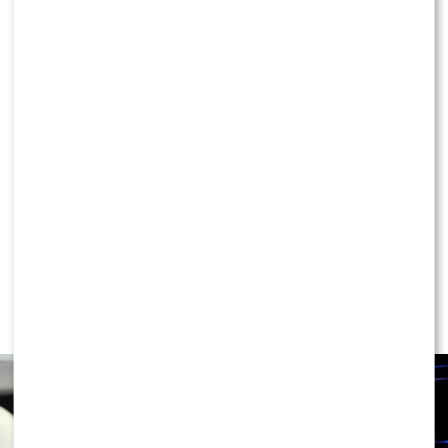
przerwała występ. Nagle zwróciła się do syna
1 KOMENTARZ
NEWS
Ewa Wachowicz TEŻ ODCHODZI z
„halo, tu Polsat”! WYGRYZŁA ją Ida
NOWAKOWSKA?!