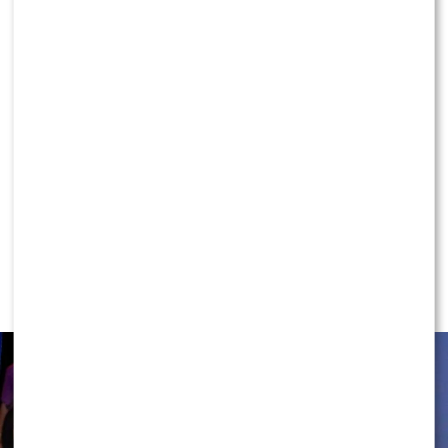
KONTYNUUJ CZYTANIE
NEWS
Rafał Maserak wie, kto będzie w jury
„Tańca z Gwiazdami”!? Padły słowa o
Wieniawie…