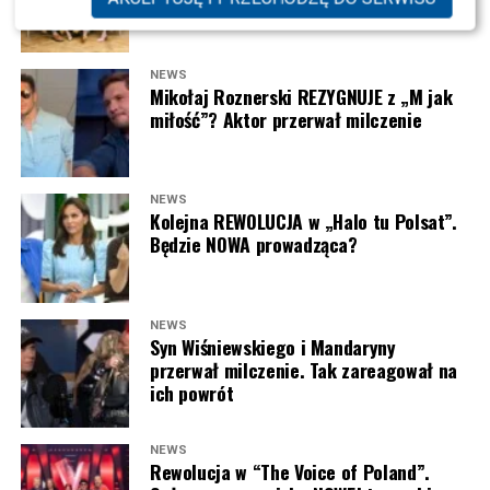
NEWS
Mikołaj Roznerski REZYGNUJE z „M jak
miłość”? Aktor przerwał milczenie
NEWS
Kolejna REWOLUCJA w „Halo tu Polsat”.
Będzie NOWA prowadząca?
NEWS
Syn Wiśniewskiego i Mandaryny
Joanna Opozda (fot. Paweł Wrzecion/AKPA)
przerwał milczenie. Tak zareagował na
ich powrót
NEWS
Rewolucja w “The Voice of Poland”.