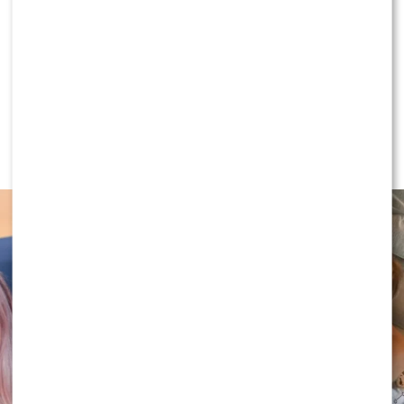
KLIKNIJ, ABY SKOMENTOWAĆ
NEWS
Antoni Królikowski nie odpuszcza?
Zapowiada walkę po wyroku sądu