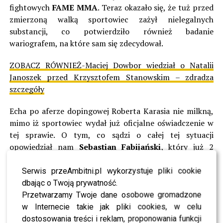
fightowych
FAME MMA
. Teraz okazało się, że tuż przed
zmierzoną walką sportowiec zażył nielegalnych
substancji, co potwierdziło również badanie
wariografem, na które sam się zdecydował.
ZOBACZ RÓWNIEŻ-Maciej Dowbor wiedział o Natalii
Janoszek przed Krzysztofem Stanowskim – zdradza
szczegóły
Echa po aferze dopingowej Roberta Karasia nie milkną,
mimo iż sportowiec wydał już oficjalne oświadczenie w
tej sprawie. O tym, co sądzi o całej tej sytuacji
opowiedział nam
Sebastian Fabijański
, który już 2
września również pojawi się w oktagonie, gdzie zmierzy
się z byłym przeciwnikiem triathlonity – raperem
Serwis przeAmbitni.pl wykorzystuje pliki cookie
Tańculą.
dbając o Twoją prywatność.
Przetwarzamy Twoje dane osobowe gromadzone
Ja nie sądzę, żeby Robert
w Internecie takie jak pliki cookies, w celu
dostosowania treści i reklam, proponowania funkcji