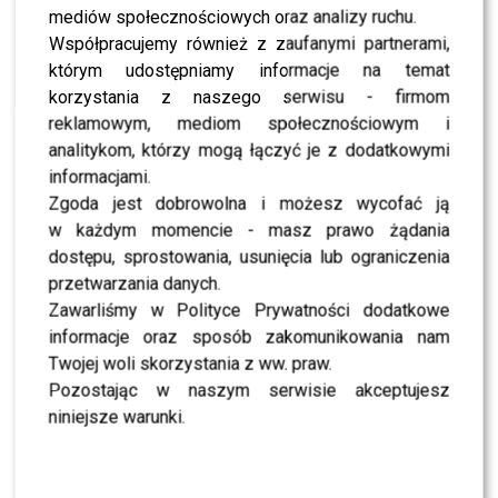
Karaś brał te substancje po
mediów społecznościowych oraz analizy ruchu.
to, żeby wygrać walkę albo,
Współpracujemy również z zaufanymi partnerami,
którym udostępniamy informacje na temat
żeby później w jakimś
korzystania z naszego serwisu - firmom
wy
ścigu uzyskać lepszy
reklamowym, mediom społecznościowym i
wynik sportowy od swoich
analitykom, którzy mogą łączyć je z dodatkowymi
informacjami.
rywali za pomocą tychże
Zgoda jest dobrowolna i możesz wycofać ją
substancji
– powiedział
w każdym momencie - masz prawo żądania
Sebastian Fabijański.
dostępu, sprostowania, usunięcia lub ograniczenia
przetwarzania danych.
Zawarliśmy w Polityce Prywatności dodatkowe
Jak dodał, jego zdaniem celem zażycia przez Roberta
informacje oraz sposób zakomunikowania nam
Karasia dopingu była “regeneracja organizmu”.
Twojej woli skorzystania z ww. praw.
Pozostając w naszym serwisie akceptujesz
Z tego, co zaobserwowałem,
niniejsze warunki.
wyczytałem i też po