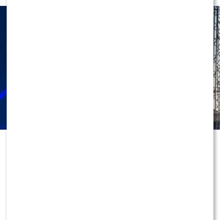
Roksana Węgiel nie zwalnia tempa i
od miesięcy znajduje się na fali
sukcesów. Podczas koncertu w
Uniejowie doszło jednak do