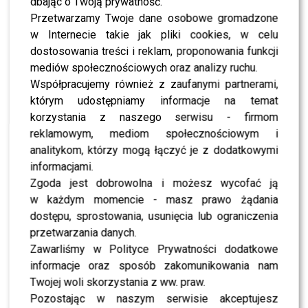
dbając o Twoją prywatność.
Miniona niedziela była wyjątkowa – jubileuszowy odcinek
Przetwarzamy Twoje dane osobowe gromadzone
„Tańca z Gwiazdami” zgromadził ponad 200 gwiazd,
w Internecie takie jak pliki cookies, w celu
które na przestrzeni lat przewinęły się przez parkiet
dostosowania treści i reklam, proponowania funkcji
programu. Wśród nich znaleźli się tancerze i uczestnicy,
mediów społecznościowych oraz analizy ruchu.
m.in.
Magdalena Soszyńska
,
Robert Kochanek
,
Współpracujemy również z zaufanymi partnerami,
Wojciech Jeschke
czy
Katarzyna Vu Manh
. Brak
którym udostępniamy informacje na temat
Stefano Terrazzino
nie uszedł uwadze fanów, którzy
korzystania z naszego serwisu - firmom
natychmiast zaczęli pytać o powód jego nieobecności.
reklamowym, mediom społecznościowym i
analitykom, którzy mogą łączyć je z dodatkowymi
POLECAMY:
Klaudia El Dursi przeżyła koszmarną noc.
informacjami.
Mała córeczka spędziła jej sen z powiek
Zgoda jest dobrowolna i możesz wycofać ją
w każdym momencie - masz prawo żądania
Terrazzino tłumaczy się z
dostępu, sprostowania, usunięcia lub ograniczenia
nieobecności na urodzinach!
przetwarzania danych.
Zawarliśmy w Polityce Prywatności dodatkowe
Trzy dni po jubileuszu
Stefano
zabrał głos na
informacje oraz sposób zakomunikowania nam
Instagramie. Wyjaśnił, dlaczego nie przybył do studia
Twojej woli skorzystania z ww. praw.
Polsatu, by celebrować jubileusz programu w Polsce:
Pozostając w naszym serwisie akceptujesz