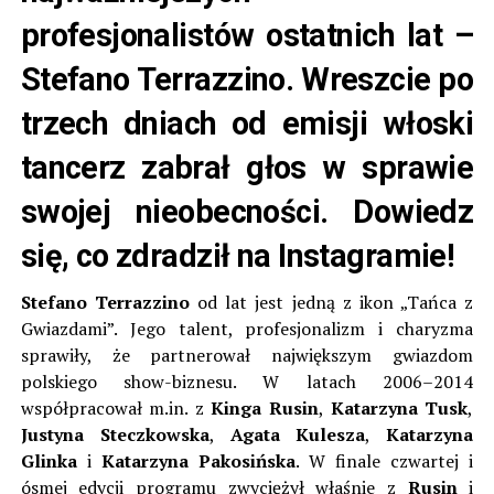
profesjonalistów ostatnich lat –
Stefano Terrazzino. Wreszcie po
trzech dniach od emisji włoski
tancerz zabrał głos w sprawie
swojej nieobecności. Dowiedz
się, co zdradził na Instagramie!
Stefano Terrazzino
od lat jest jedną z ikon „Tańca z
Gwiazdami”. Jego talent, profesjonalizm i charyzma
sprawiły, że partnerował największym gwiazdom
polskiego show-biznesu. W latach 2006–2014
współpracował m.in. z
Kinga Rusin
,
Katarzyna Tusk
,
Justyna Steczkowska
,
Agata Kulesza
,
Katarzyna
Glinka
i
Katarzyna Pakosińska
. W finale czwartej i
ósmej edycji programu zwyciężył właśnie z
Rusin
i