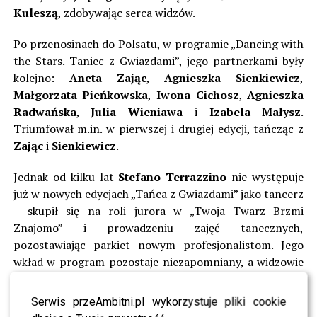
Kuleszą
, zdobywając serca widzów.
Po przenosinach do Polsatu, w programie „Dancing with
the Stars. Taniec z Gwiazdami”, jego partnerkami były
kolejno:
Aneta Zając
,
Agnieszka Sienkiewicz
,
Małgorzata Pieńkowska
,
Iwona Cichosz
,
Agnieszka
Radwańska
,
Julia Wieniawa
i
Izabela Małysz
.
Triumfował m.in. w pierwszej i drugiej edycji, tańcząc z
Zając
i
Sienkiewicz
.
Jednak od kilku lat
Stefano Terrazzino
nie występuje
już w nowych edycjach „Tańca z Gwiazdami” jako tancerz
– skupił się na roli jurora w „Twoja Twarz Brzmi
Znajomo” i prowadzeniu zajęć tanecznych,
pozostawiając parkiet nowym profesjonalistom. Jego
wkład w program pozostaje niezapomniany, a widzowie
wciąż wspominają jego wyjątkowe choreografie i
współpracę z gwiazdami.
Serwis przeAmbitni.pl wykorzystuje pliki cookie