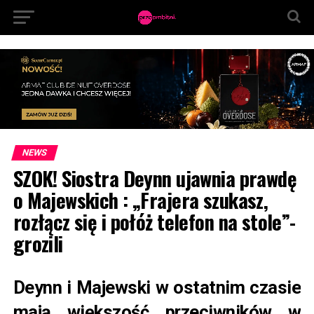
NEWS
SZOK! Siostra Deynn ujawnia prawdę
o Majewskich : „Frajera szukasz,
rozłącz się i połóż telefon na stole”-
grozili
Deynn i Majewski w ostatnim czasie
mają większość przeciwników w