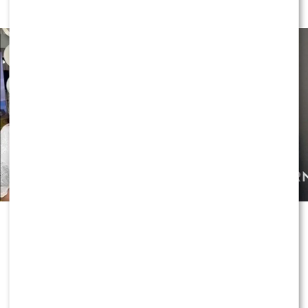
PRACUJĄ
Czy OLEK Sikora czuje się BEZPIECZNIE w “Halo tu
Polsat”!? Cichopek i Kurzajewski już nie PRACUJĄ!
ZOBACZ RÓWNIEŻ:
Skolim nie wytrzymał. Tak
skomentował ostrą krytykę Dody