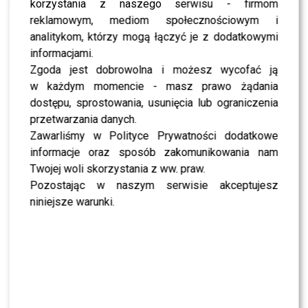
siostry DEYNN
korzystania z naszego serwisu - firmom
reklamowym, mediom społecznościowym i
analitykom, którzy mogą łączyć je z dodatkowymi
Klaudia
i
Marita
w zamierzeniu miały razem opiekować
informacjami.
się młodszą siostrzyczką. Siostra blogerki niestety nie
Zgoda jest dobrowolna i możesz wycofać ją
mogła liczyć na pomoc. Prawdopodobne ściągnięcie
w każdym momencie - masz prawo żądania
swoich sióstr
Deynn
do Warszawy miało na celu, aby
dostępu, sprostowania, usunięcia lub ograniczenia
starsza-
Klaudia
przeżyła to samo co ona. Czy miała być
przetwarzania danych.
to forma testu, którą zafundowała „troskliwa”
Zawarliśmy w Polityce Prywatności dodatkowe
siostra?
Blogerka
niestety chyba zapomniała, ze nie
informacje oraz sposób zakomunikowania nam
miała na głowie młodszej siostry w wielu szkolnym,
Twojej woli skorzystania z ww. praw.
którą trzeba się zajmować. Lecz chyba nie to było
Pozostając w naszym serwisie akceptujesz
najgorsze, bo najbardziej na tym wszystkim ucierpiało
niniejsze warunki.
dziecko. Gdy już bywały momenty, że
Marita
z
Danielem
opiekowali się
Nati
, ta przez to zaniedbywała
naukę, bywała wykorzystywana do pokazywania się na
ich profilu w serwisach internetowych, a przez różne
sytuacje zaczęła się wręcz bać.