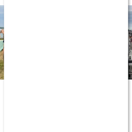
„Dzień dobry TVN” nie zwalnia tempa
i już przygotowuje kolejne nowości
przed jesienną ramówką. Wszystko
wskazuje na to, że do redakcji