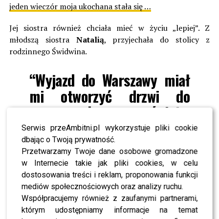
jeden wieczór moja ukochana stała się …
Jej siostra również chciała mieć w życiu „lepiej”. Z
młodszą siostra
Natalią
, przyjechała do stolicy z
rodzinnego Świdwina.
“Wyjazd do Warszawy miał
mi otworzyć drzwi do
nowego, lepszego świata.
Miałam mieć super życie,
Serwis przeAmbitni.pl wykorzystuje pliki cookie
Marita miała mi pomóc
dbając o Twoją prywatność.
Przetwarzamy Twoje dane osobowe gromadzone
znaleźć super prace,
w Internecie takie jak pliki cookies, w celu
miałam zacząć robić prawo
dostosowania treści i reklam, proponowania funkcji
mediów społecznościowych oraz analizy ruchu.
jazdy, które “dała” mi na
Współpracujemy również z zaufanymi partnerami,
urodziny “- cyctat z bloga
którym udostępniamy informacje na temat