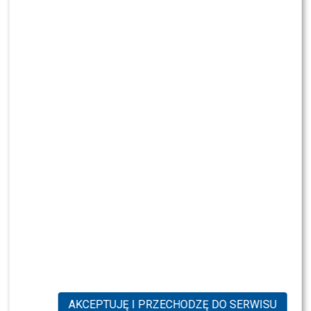
AKCEPTUJĘ I PRZECHODZĘ DO SERWISU