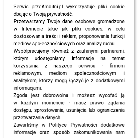
Poznaj punktację i opinie
Serwis przeAmbitni.pl wykorzystuje pliki cookie
jurorów w czwartym odcinku
dbając o Twoją prywatność.
Przetwarzamy Twoje dane osobowe gromadzone
w Internecie takie jak pliki cookies, w celu
Lanberry i Piotr Musiałkowski
dostosowania treści i reklam, proponowania funkcji
Taniec: Pasodoble do piosenki “Biała armia”
mediów społecznościowych oraz analizy ruchu.
Współpracujemy również z zaufanymi partnerami,
Punkty:
którym udostępniamy informacje na temat
Komentarz jurora:
“Ten pazur w tym układzie był,
korzystania z naszego serwisu - firmom
więc brawo. Jeżeli mielibyście nad czymś pracować
reklamowym, mediom społecznościowym i
to nad bardziej rytmicznymi nogami”
–
analitykom, którzy mogą łączyć je z dodatkowymi
powiedział
Rafał Maserak
.
informacjami.
Zgoda jest dobrowolna i możesz wycofać ją
Występ wywołał lawinę reakcji wśród internautów na
w każdym momencie - masz prawo żądania
Facebooku i Instagramie:
dostępu, sprostowania, usunięcia lub ograniczenia
przetwarzania danych.
Najlepsza para;
Zawarliśmy w Polityce Prywatności dodatkowe
Zdecydowanie za niskie
informacje oraz sposób zakomunikowania nam