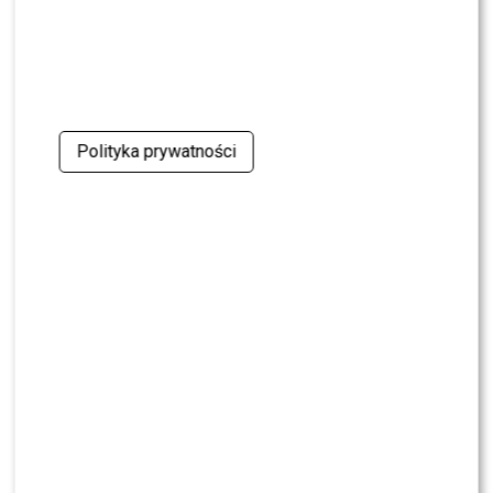
Polityka prywatności
Lanberry i Piotr Musiałkowski (fot. Paweł Wrzecion/AKPA)
– odcinek 3 z 28 września 2025