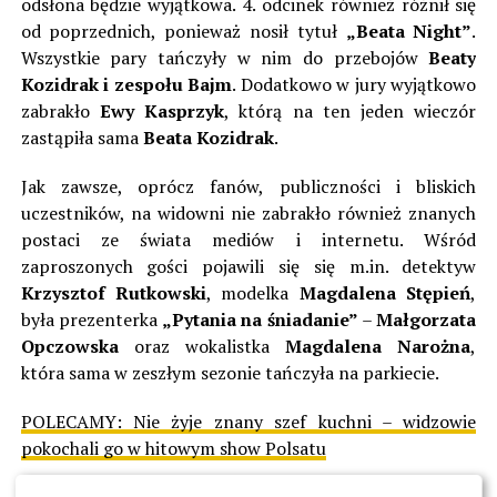
odsłona będzie wyjątkowa. 4. odcinek również różnił się
od poprzednich, ponieważ nosił tytuł
„Beata Night”
.
Wszystkie pary tańczyły w nim do przebojów
Beaty
Kozidrak i zespołu Bajm
. Dodatkowo w jury wyjątkowo
zabrakło
Ewy Kasprzyk
, którą na ten jeden wieczór
zastąpiła sama
Beata Kozidrak
.
Jak zawsze, oprócz fanów, publiczności i bliskich
uczestników, na widowni nie zabrakło również znanych
postaci ze świata mediów i internetu. Wśród
zaproszonych gości pojawili się się m.in. detektyw
Krzysztof Rutkowski
, modelka
Magdalena Stępień
,
była prezenterka
„Pytania na śniadanie”
–
Małgorzata
Opczowska
oraz wokalistka
Magdalena Narożna
,
która sama w zeszłym sezonie tańczyła na parkiecie.
POLECAMY:
Nie żyje znany szef kuchni – widzowie
pokochali go w hitowym show Polsatu