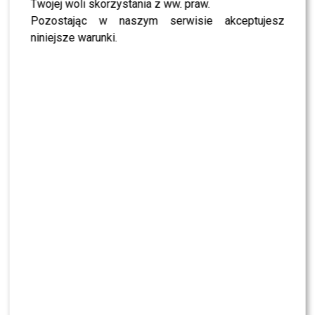
Twojej woli skorzystania z ww. praw.
przyszły kibicować swoim bliskim i znajomym walczącym
Pozostając w naszym serwisie akceptujesz
o pozostanie w programie. Zanim zajęli miejsca na
niniejsze warunki.
widowni, chętnie pozowali fotoreporterom na ściance.
Magdalena Narożna
dzisiaj wybrała odważną, czarną
stylizację w rockowym klimacie. Postawiła na skórzaną,
asymetryczną kamizelkę z falbanami i paskiem w talii
oraz dopasowane, błyszczące legginsy. Całość uzupełniła
subtelną biżuterią i elegancką torebką, tworząc
wyrazisty, sceniczny look.