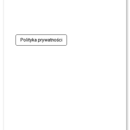
Polityka prywatności
Kamil Szymczak (fot. Paweł Wrzecion/AKPA
Autor: Szymon Jedynak
Twój adres e-mail nie zostanie opublikowany.
Wymagane
pola są oznaczone
*
Komentarz
*