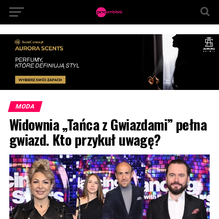
MODA
Widownia „Tańca z Gwiazdami” pełna
gwiazd. Kto przykuł uwagę?