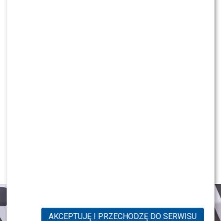
Mandaryna, Kuna [FOTO]
KLIKNIJ, ABY SKOMENTOWAĆ
MODA
Gwiazdy w czerni na premierze
nowych perfum OVERDOSE marki
ARMAF: Opozda, Sablewska, Collins,
Sikora [FOTO]
AKCEPTUJĘ I PRZECHODZĘ DO SERWISU