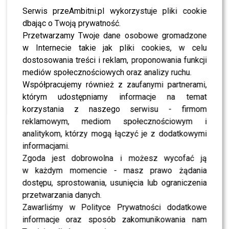
Serwis przeAmbitni.pl wykorzystuje pliki cookie
Jednym z najbardziej zaskakujących elementów
dbając o Twoją prywatność.
dzisiejszego wieczór będzie również powiększenie grona
Przetwarzamy Twoje dane osobowe gromadzone
prowadzących. Do dobrze znanych twarzy dołączy
w Internecie takie jak pliki cookies, w celu
zwycięzca poprzedniej edycji,
Mikołaj „Bagi” Bagiński
,
dostosowania treści i reklam, proponowania funkcji
co już teraz budzi ogromne zainteresowanie wśród
mediów społecznościowych oraz analizy ruchu.
widzów.
Współpracujemy również z zaufanymi partnerami,
którym udostępniamy informacje na temat
POLECAMY:
Tego Natsu i Kucina długo nie zdradzali.
korzystania z naszego serwisu - firmom
Teraz wszystko jest jasne
reklamowym, mediom społecznościowym i
analitykom, którzy mogą łączyć je z dodatkowymi
Do studia „Tańca z Gwiazdami”
informacjami.
zawitało wiele znanych twarzy
Zgoda jest dobrowolna i możesz wycofać ją
w każdym momencie - masz prawo żądania
[FOTO]
dostępu, sprostowania, usunięcia lub ograniczenia
przetwarzania danych.
Jeszcze przed rozpoczęciem odcinka na żywo studio
Zawarliśmy w Polityce Prywatności dodatkowe
zaczęło zapełniać się znanymi osobami ze świata show-
informacje oraz sposób zakomunikowania nam
biznesu. Jak co tydzień nie zabrakło gwiazd, które