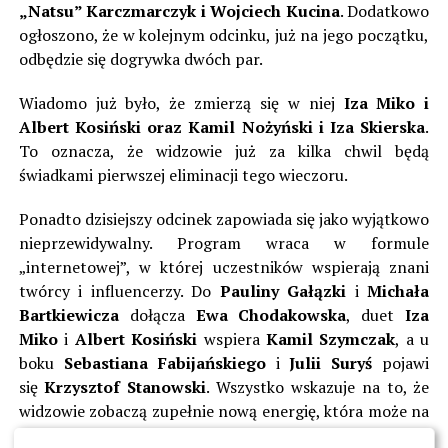
„Natsu” Karczmarczyk i Wojciech Kucina
. Dodatkowo
ogłoszono, że w kolejnym odcinku, już na jego początku,
odbędzie się dogrywka dwóch par.
Wiadomo już było, że zmierzą się w niej
Iza Miko i
Albert Kosiński oraz Kamil Nożyński i Iza Skierska
.
To oznacza, że widzowie już za kilka chwil będą
świadkami pierwszej eliminacji tego wieczoru.
Ponadto dzisiejszy odcinek zapowiada się jako wyjątkowo
nieprzewidywalny. Program wraca w formule
„internetowej”, w której uczestników wspierają znani
twórcy i influencerzy. Do
Pauliny Gałązki
i
Michała
Bartkiewicza
dołącza
Ewa Chodakowska
, duet
Iza
Miko
i
Albert Kosiński
wspiera
Kamil Szymczak
, a u
boku
Sebastiana Fabijańskiego
i
Julii Suryś
pojawi
się
Krzysztof Stanowski
. Wszystko wskazuje na to, że
widzowie zobaczą zupełnie nową energię, która może na
długo zmienić oblicze show.