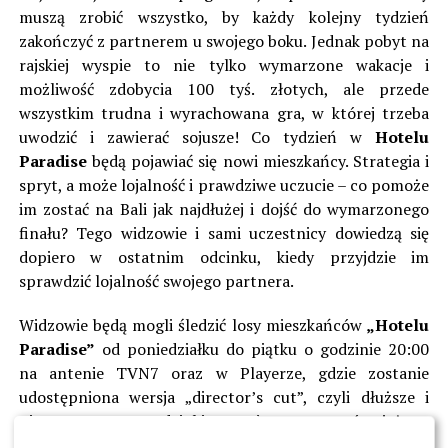
muszą zrobić wszystko, by każdy kolejny tydzień
zakończyć z partnerem u swojego boku. Jednak pobyt na
rajskiej wyspie to nie tylko wymarzone wakacje i
możliwość zdobycia 100 tyś. złotych, ale przede
wszystkim trudna i wyrachowana gra, w której trzeba
uwodzić i zawierać sojusze! Co tydzień w
Hotelu
Paradise
będą pojawiać się nowi mieszkańcy. Strategia i
spryt, a może lojalność i prawdziwe uczucie – co pomoże
im zostać na Bali jak najdłużej i dojść do wymarzonego
finału? Tego widzowie i sami uczestnicy dowiedzą się
dopiero w ostatnim odcinku, kiedy przyjdzie im
sprawdzić lojalność swojego partnera.
Widzowie będą mogli śledzić losy mieszkańców
„Hotelu
Paradise”
od poniedziałku do piątku o godzinie 20:00
na antenie TVN7 oraz w Playerze, gdzie zostanie
udostępniona wersja „director’s cut”, czyli dłuższe i
niecenzurowane odcinki. Oprócz tego, również w
Playerze zostaną wyemitowane
„Nagrania z raju”
, czyli