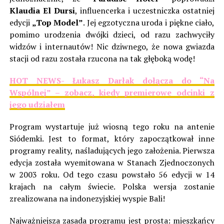
Klaudia El Dursi
, influencerka i uczestniczka ostatniej
edycji
„Top Model”
. Jej egzotyczna uroda i piękne ciało,
pomimo urodzenia dwójki dzieci, od razu zachwyciły
widzów i internautów! Nic dziwnego, że nowa gwiazda
stacji od razu została rzucona na tak głęboką wodę!
HOT NEWS- Łukasz Darłak dołącza do “Na
Wspólnej” – zobacz, kiedy premierowe odcinki z
jego udziałem
Program wystartuje już wiosną tego roku na antenie
Siódemki. Jest to format, który zapoczątkował inne
programy reality, naśladujących jego założenia. Pierwsza
edycja została wyemitowana w Stanach Zjednoczonych
w 2003 roku. Od tego czasu powstało 56 edycji w 14
krajach na całym świecie. Polska wersja zostanie
zrealizowana na indonezyjskiej wyspie Bali!
Najważniejsza zasada programu jest prosta: mieszkańcy