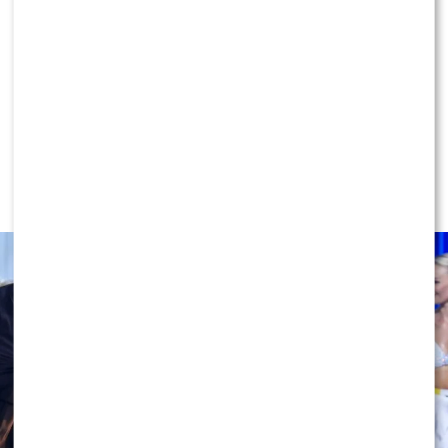
KLIKNIJ, ABY SKOMENTOWAĆ
NEWS
Miszczak przerwał milczenie ws.
Cichopek i Kurzajewskiego: “Źle
wybrali”. Zaskoczeni?