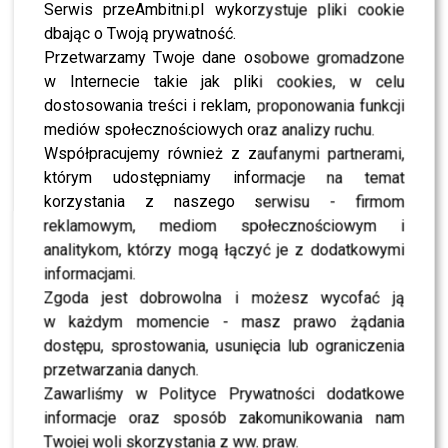
Serwis przeAmbitni.pl wykorzystuje pliki cookie
dodatkowe materiały o charakterze streamu oraz
dbając o Twoją prywatność.
„Host-Show”
, w którym prowadząca opowie o swoich
Przetwarzamy Twoje dane osobowe gromadzone
przemyśleniach, skomentuje zachowania uczestników
w Internecie takie jak pliki cookies, w celu
oraz pokaże backstage z planu.
dostosowania treści i reklam, proponowania funkcji
mediów społecznościowych oraz analizy ruchu.
Premiera 24 lutego o 20:00 na antenie TVN7!
Współpracujemy również z zaufanymi partnerami,
którym udostępniamy informacje na temat
ZOBACZ RÓWNIEŻ- Zakochani Majdanowie,
korzystania z naszego serwisu - firmom
uśmiechnięta Mensah i dredy Chylińskiej – zobacz
reklamowym, mediom społecznościowym i
zdjęcie z Finału WOŚP
analitykom, którzy mogą łączyć je z dodatkowymi
informacjami.
Zgoda jest dobrowolna i możesz wycofać ją
w każdym momencie - masz prawo żądania
dostępu, sprostowania, usunięcia lub ograniczenia
przetwarzania danych.
Zawarliśmy w Polityce Prywatności dodatkowe
informacje oraz sposób zakomunikowania nam
Twojej woli skorzystania z ww. praw.