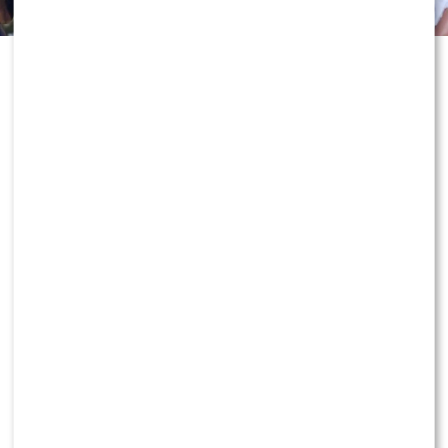
Odejście Katarzyny Cichopek i
Macieja Kurzajewskiego z „Halo tu
Polsat” wciąż wywołuje ogromne
emocje. Po dniach spekulacji głos w
sprawie zabrał sam Edward
Miszczak, który nie tylko
skomentował rozstanie z
prezenterami, ale także zdradził, jak
dziś patrzy na ich zawodowe decyzje.
Dowiedz się więcej!
KONTYNUUJ CZYTANIE