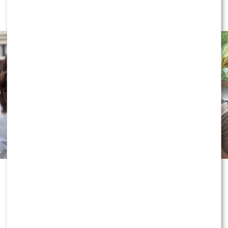
posłucha ich głosu?
Wakacyjne wydania „Dzień dobry
TVN” przynoszą coraz więcej
niespodzianek. Produkcja nie boi się