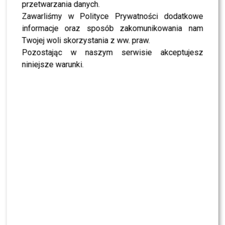
przetwarzania danych.
Zawarliśmy w Polityce Prywatności dodatkowe
informacje oraz sposób zakomunikowania nam
Twojej woli skorzystania z ww. praw.
Pozostając w naszym serwisie akceptujesz
niniejsze warunki.
0
0
PODOBNE ARTYKUŁY:
ADAM ZDRÓJKOWSKI
POLSAT
PRZEAMBITNI
Maciej Rock w szczerym wyznaniu: Maciej DOWBOR
mógłby być moim MĘŻEM! Joanna Koroniewska może być
ZAZDROSNA?
Sprawdzona pielęgnacja na dłonie i stopy, gdy pogoda
daje się we znaki
WYBRANE DLA CIEBIE