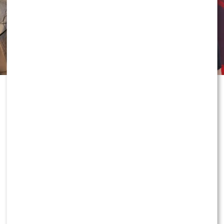
Rozstanie Sylwii Bomby i Grzegorza
Collinsa zaskoczyło fanów, którzy
jeszcze niedawno kibicowali ich
związkowi. Teraz głos po raz
pierwszy zabrał sam biznesmen,
ujawniając kulisy zakończenia
relacji i komentując medialne