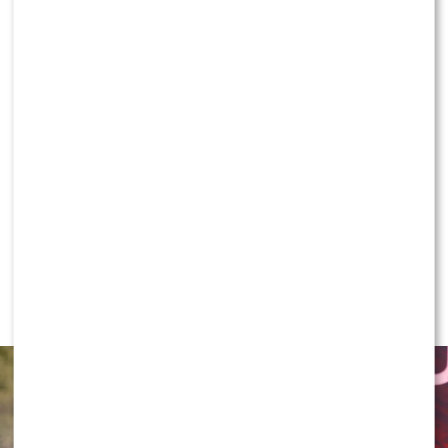
miłość”? Aktor przerwał milczenie
KLIKNIJ, ABY SKOMENTOWAĆ
PRZE.TV
TYLKO U NAS: Grzegorz Collins
pierwszy raz o rozstaniu z Sylwią
Bombą. Ujawnił kulisy [WYWIAD]