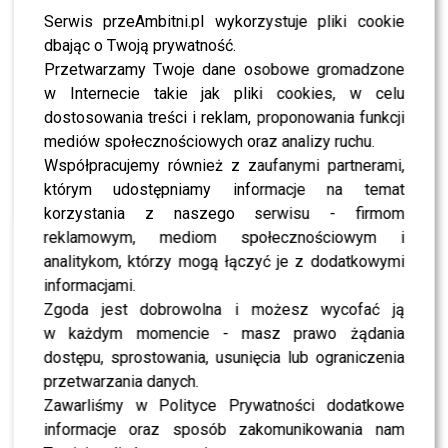
specjalistów.
Serwis przeAmbitni.pl wykorzystuje pliki cookie
dbając o Twoją prywatność.
Mnóstwo osób pyta o
Przetwarzamy Twoje dane osobowe gromadzone
w Internecie takie jak pliki cookies, w celu
męża… nadal jest w
dostosowania treści i reklam, proponowania funkcji
szpitalu. Diagnostyka trwa,
mediów społecznościowych oraz analizy ruchu.
coś znaleźli, ale wciąż
Współpracujemy również z zaufanymi partnerami,
którym udostępniamy informacje na temat
brakuje informacji co to.
korzystania z naszego serwisu - firmom
Dziś odwiedziliśmy go z
reklamowym, mediom społecznościowym i
analitykom, którzy mogą łączyć je z dodatkowymi
dziećmi, było dużo
informacjami.
przytulasów nie możemy się
Zgoda jest dobrowolna i możesz wycofać ją
doczekać, aż wróci do domu
w każdym momencie - masz prawo żądania
dostępu, sprostowania, usunięcia lub ograniczenia
– informowała.
przetwarzania danych.
Zawarliśmy w Polityce Prywatności dodatkowe
informacje oraz sposób zakomunikowania nam
POLECAMY:
Rozpłakana Maja Hyży mówi wprost o