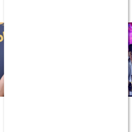
„Tańcu z Gwiazdami”? To dopiero
niespodzianka
Nowa edycja „Tańca z Gwiazdami”
wystartuje już za kilka tygodni, a