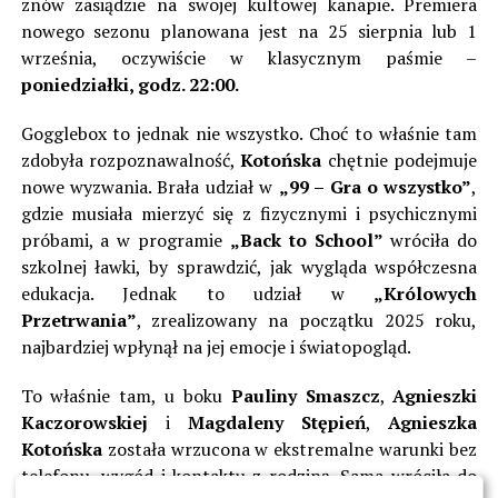
znów zasiądzie na swojej kultowej kanapie. Premiera
nowego sezonu planowana jest na 25 sierpnia lub 1
września, oczywiście w klasycznym paśmie –
poniedziałki, godz. 22:00.
Gogglebox to jednak nie wszystko. Choć to właśnie tam
zdobyła rozpoznawalność,
Kotońska
chętnie podejmuje
nowe wyzwania. Brała udział w
„99 – Gra o wszystko”
,
gdzie musiała mierzyć się z fizycznymi i psychicznymi
próbami, a w programie
„Back to School”
wróciła do
szkolnej ławki, by sprawdzić, jak wygląda współczesna
edukacja. Jednak to udział w
„Królowych
Przetrwania”
, zrealizowany na początku 2025 roku,
najbardziej wpłynął na jej emocje i światopogląd.
To właśnie tam, u boku
Pauliny Smaszcz
,
Agnieszki
Kaczorowskiej
i
Magdaleny Stępień
,
Agnieszka
Kotońska
została wrzucona w ekstremalne warunki bez
telefonu, wygód i kontaktu z rodziną. Sama wróciła do