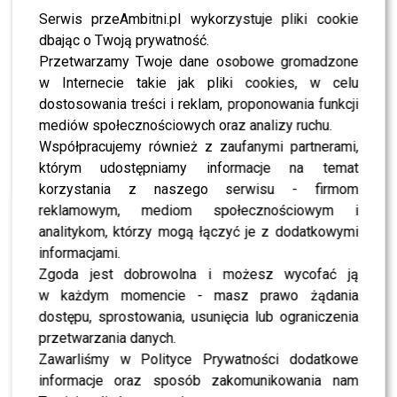
tych przeżyć podczas ostatniego Q&A na Instagramie.
Serwis przeAmbitni.pl wykorzystuje pliki cookie
Odpowiadając na pytanie o wspomnienia z planu,
dbając o Twoją prywatność.
napisała wprost:
Przetwarzamy Twoje dane osobowe gromadzone
w Internecie takie jak pliki cookies, w celu
“Królowe Przetrwania” –
dostosowania treści i reklam, proponowania funkcji
wyjątkowa podróż, której
mediów społecznościowych oraz analizy ruchu.
nie zapomnę – rozpoczęła.
Współpracujemy również z zaufanymi partnerami,
którym udostępniamy informacje na temat
korzystania z naszego serwisu - firmom
Jak sama przyznała, doświadczenie było nie tylko
reklamowym, mediom społecznościowym i
fizycznie wymagające, ale przede wszystkim psychicznie
analitykom, którzy mogą łączyć je z dodatkowymi
trudne:
informacjami.
Zgoda jest dobrowolna i możesz wycofać ją
To był trudny i wymagający
w każdym momencie - masz prawo żądania
dostępu, sprostowania, usunięcia lub ograniczenia
czas – psychicznie,
przetwarzania danych.
emocjonalnie. Brak
Zawarliśmy w Polityce Prywatności dodatkowe
telefonu, kontaktu z
informacje oraz sposób zakomunikowania nam