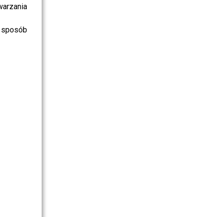
warzania
 sposób