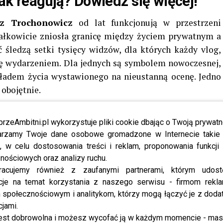
 jak reagują? Dowiedz się więcej!
sz Trochonowicz
od lat funkcjonują w przestrzeni
 całkowicie zniosła granicę między życiem prywatnym a
 śledzą setki tysięcy widzów, dla których każdy vlog,
się wydarzeniem. Dla jednych są symbolem nowoczesnej,
ykładem życia wystawionego na nieustanną ocenę. Jedno
 obojętnie.
szerzej jako Andziaks, zbudowała swoją markę na
przeAmbitni.pl wykorzystuje pliki cookie dbając o Twoją prywatn
ę z domową codziennością. Drogie torebki, designerskie
rzamy Twoje dane osobowe gromadzone w Internecie takie j
dują z nagraniami z kuchni, spontanicznymi rozmowami
, w celu dostosowania treści i reklam, proponowania funkcj
at mają poczucie, że oglądają „prawdziwe życie”, a nie
nościowych oraz analizy ruchu.
ta mieszanka dostępności i aspiracyjności sprawiła, że
racujemy również z zaufanymi partnerami, którym udost
nawalnych twarzy polskiego internetu.
cje na temat korzystania z naszego serwisu - firmom rekl
społecznościowym i analitykom, którzy mogą łączyć je z dod
że spodziewa się drugiego dziecka. Informacja o ciąży
cjami.
iejsze gender reveal wywołało prawdziwą falę emocji.
est dobrowolna i możesz wycofać ją w każdym momencie - ma