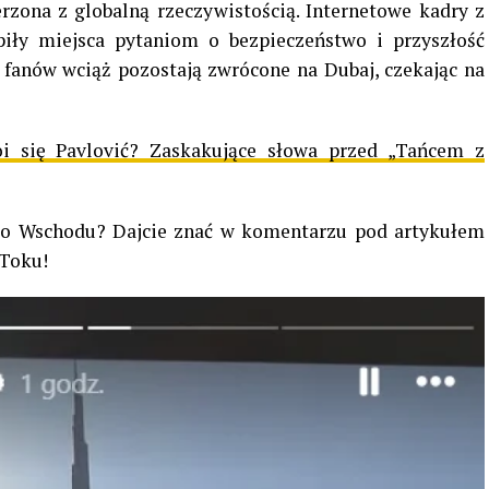
rzona z globalną rzeczywistością. Internetowe kadry z
ąpiły miejsca pytaniom o bezpieczeństwo i przyszłość
h fanów wciąż pozostają zwrócone na Dubaj, czekając na
i się Pavlović? Zaskakujące słowa przed „Tańcem z
go Wschodu? Dajcie znać w komentarzu pod artykułem
kToku!