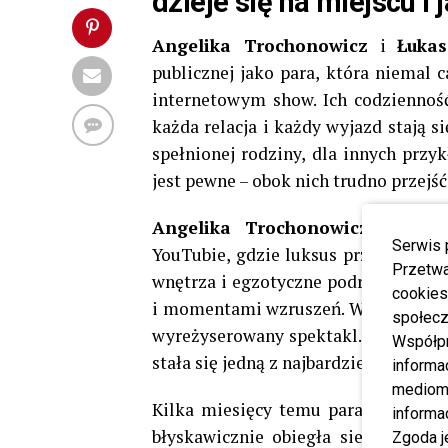
dzieje się na miejscu i
Angelika Trochonowicz
i
Łuka
publicznej jako para, która niemal
internetowym show. Ich codzienność
każda relacja i każdy wyjazd stają 
spełnionej rodziny, dla innych prz
jest pewne – obok nich trudno przejść
Angelika Trochonowicz
, znana 
Serwis 
YouTubie, gdzie luksus przeplata si
Przetwa
wnętrza i egzotyczne podróże sąsia
cookies
i momentami wzruszeń. Widzowie od l
społecz
wyreżyserowany spektakl. To właśnie 
Współp
stała się jedną z najbardziej rozpoz
informa
mediom 
Kilka miesięcy temu para ogłosiła, 
informa
błyskawicznie obiegła sieć, a późn
Zgoda j