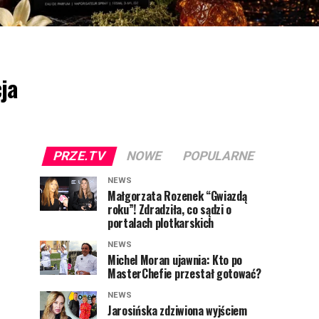
ja
PRZE.TV
NOWE
POPULARNE
NEWS
Małgorzata Rozenek “Gwiazdą
roku”! Zdradziła, co sądzi o
portalach plotkarskich
NEWS
Michel Moran ujawnia: Kto po
MasterChefie przestał gotować?
NEWS
Jarosińska zdziwiona wyjściem