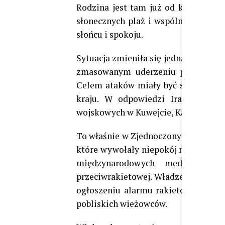
Rodzina jest tam już od kilku dni, a
słonecznych plaż i wspólnych space
słońcu i spokoju.
Sytuacja zmieniła się jednak diametr
zmasowanym uderzeniu przeprowadz
Celem ataków miały być strategiczn
kraju. W odpowiedzi Iran skiero
wojskowych w Kuwejcie, Katarze, Bah
To właśnie w Zjednoczonych Emiratach
które wywołały niepokój na całym świ
międzynarodowych mediów – m
przeciwrakietowej. Władze zdecydowa
ogłoszeniu alarmu rakietowego ewa
pobliskich wieżowców.