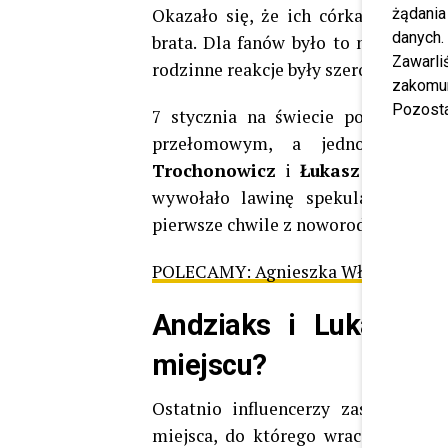
Okazało się, że ich córka Charlott
żądania
danych.
brata. Dla fanów było to niemal me
Zawarl
rodzinne reakcje były szeroko kome
zakomun
Pozosta
7 stycznia na świecie pojawił si
przełomowym, a jednocześnie 
Trochonowicz
i
Łukasz Trochon
wywołało lawinę spekulacji. Szybk
pierwsze chwile z noworodkiem i osw
POLECAMY:
Agnieszka Włodarczyk po
Andziaks i Luka w D
miejscu?
Ostatnio influencerzy zaskoczyli
miejsca, do którego wracają regular