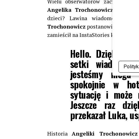
Wielu obserwatorów zaczęło zadaw
Angelika Trochonowicz
i
Łukas
dzieci? Lawina wiadomości od 
Trochonowicz
postanowił odnieść s
zamieścił na InstaStories krótką wi
Hello. Dziękujem
setki wiadomośc
Polity
jesteśmy mega w
spokojnie w hot
sytuację i może 
Jeszcze raz dzi
przekazał Luka, u
Historia
Angeliki Trochonowicz