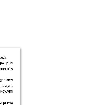
ość.
ak pliki
i mediów
ępniamy
amowym,
atkowymi
sz prawo