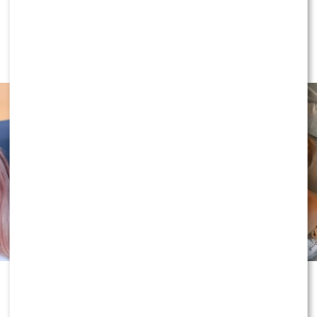
NEWS
Antoni Królikowski nie odpuszcza?
Zapowiada walkę po wyroku sądu
Historia Joanny Opozdy i Antka