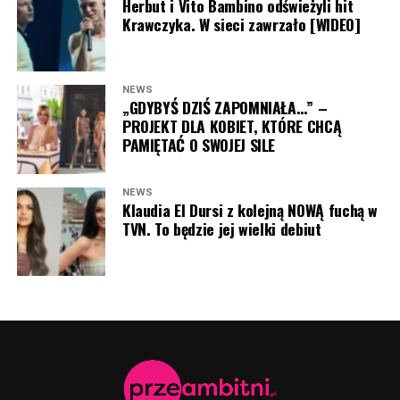
Herbut i Vito Bambino odświeżyli hit
Krawczyka. W sieci zawrzało [WIDEO]
NEWS
„GDYBYŚ DZIŚ ZAPOMNIAŁA…” –
PROJEKT DLA KOBIET, KTÓRE CHCĄ
PAMIĘTAĆ O SWOJEJ SILE
NEWS
Klaudia El Dursi z kolejną NOWĄ fuchą w
TVN. To będzie jej wielki debiut
Antoni Królikowsk i Martyna Kowalik (fot. Jacek