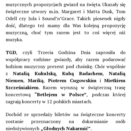
muzycznych propozycjach gwiazd na święta. Ukazały się
świąteczne utwory m.in. Margaret i Matta Dusk, Tom
Odell czy Jula i Sound’n’Grace. Takich piosenek nigdy
dość, dlatego też mamy dla Was kolejną propozycję
muzyczną, choć tym razem jest to coś więcej niż
muzyka.
TGD
, czyli Trzecia Godzina Dnia zaprosiła do
współpracy rodzime gwiazdy, aby razem podarować
ludziom muzyczny prezent pod choinkę. Chór wspólnie
z
Natalią Kukulską
,
Kubą Badachem
,
Natalią
Niemen
,
Mariką
,
Piotrem Cugowskim
i
Mietkiem
Szcześniakiem
. Razem wyruszą w świąteczną trasę
koncertową
“Betlejem w Polsce”
, podczas której
zagrają koncerty w 12 polskich miastach.
Dochód ze sprzedaży biletów na świąteczne koncerty
zostanie przeznaczony na dokarmianie osób
niedożywionych
„Głodnych Nakarmić”
.