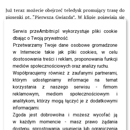
Już teraz możecie obejrzeć teledysk promujący trasę do
piosenki pt. “Pierwsza Gwiazda”. W klipie pojawiają się
wszyscy zaangażowani w ten niezwykły projekt.
Serwis przeAmbitni.pl wykorzystuje pliki cookie
Oto lista miast i miejsc koncertów obejmujących
dbając o Twoją prywatność.
“Betlejem w Polsce”:
Przetwarzamy Twoje dane osobowe gromadzone
w Internecie takie jak pliki cookies, w celu
29.12 – Katowice, Spodek
dostosowania treści i reklam, proponowania funkcji
mediów społecznościowych oraz analizy ruchu.
04.01 – Kalisz, Arena Kalisz
Współpracujemy również z zaufanymi partnerami,
którym udostępniamy informacje na temat
06.01 – Poznań, Arena Poznań
korzystania z naszego serwisu - firmom
reklamowym, mediom społecznościowym i
07.01 – Gdynia, Arena Gdynia
analitykom, którzy mogą łączyć je z dodatkowymi
12.01 – Łódź, Atlas Arena
informacjami.
Zgoda jest dobrowolna i możesz wycofać ją
13.01 – Szczecin, Azoty Arena
w każdym momencie - masz prawo żądania
dostępu, sprostowania, usunięcia lub ograniczenia