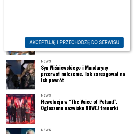
miłość”? Aktor przerwał milczenie
NEWS
Kolejna REWOLUCJA w „Halo tu Polsat”.
Będzie NOWA prowadząca?
AKCEPTUJĘ I PRZECHODZĘ DO SERWISU
NEWS
Syn Wiśniewskiego i Mandaryny
Joanna Opozda (fot. Paweł Wrzecion/AKPA)
przerwał milczenie. Tak zareagował na
ich powrót
NEWS
Rewolucja w “The Voice of Poland”.
Ogłoszono nazwisko NOWEJ trenerki
NEWS