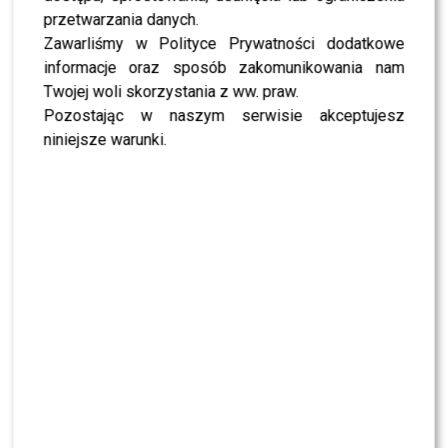
15.01 – Bydgoszcz, Hala Łuczniczka
przetwarzania danych.
Zawarliśmy w Polityce Prywatności dodatkowe
20.01 – Kielce, Hala Legionów
informacje oraz sposób zakomunikowania nam
Twojej woli skorzystania z ww. praw.
21.01 – Warszawa, Torwar
Pozostając w naszym serwisie akceptujesz
niniejsze warunki.
22.01 – Lublin, Hala Globus
27.01 – Kraków, Tauron Arena
29.01 – Wrocław, Hala Stulecia