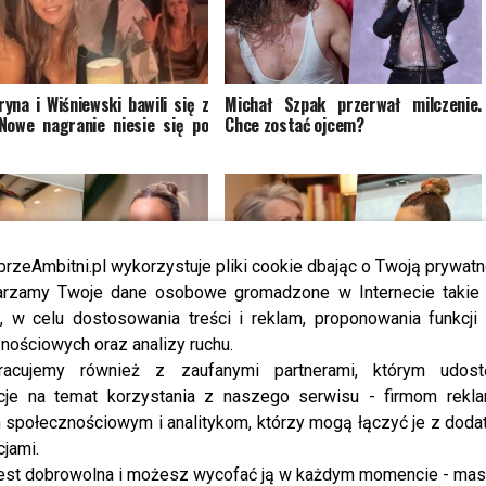
yna i Wiśniewski bawili się z
Michał Szpak przerwał milczenie.
Nowe nagranie niesie się po
Chce zostać ojcem?
przeAmbitni.pl wykorzystuje pliki cookie dbając o Twoją prywatn
rzamy Twoje dane osobowe gromadzone w Internecie takie j
, w celu dostosowania treści i reklam, proponowania funkcj
nościowych oraz analizy ruchu.
 odpowie za reklamę
Irena Santor zabrała głos ws. Dody.
ementów? Prokuratura
Tak oceniła jej karierę
racujemy również z zaufanymi partnerami, którym udost
iła zarzuty
cje na temat korzystania z naszego serwisu - firmom rekl
społecznościowym i analitykom, którzy mogą łączyć je z dod
cjami.
est dobrowolna i możesz wycofać ją w każdym momencie - ma
8 KOMENTARZY