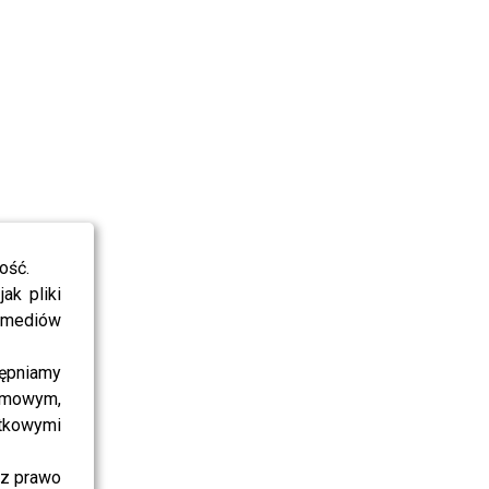
ość.
ak pliki
i mediów
ępniamy
amowym,
atkowymi
sz prawo