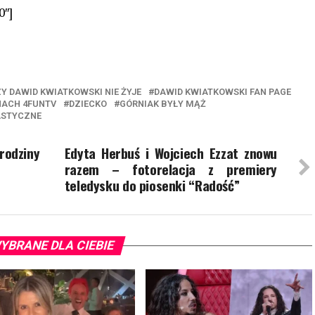
0″]
Y DAWID KWIATKOWSKI NIE ŻYJE
DAWID KWIATKOWSKI FAN PAGE
NACH 4FUNTV
DZIECKO
GÓRNIAK BYŁY MĄŻ
ASTYCZNE
rodziny
Edyta Herbuś i Wojciech Ezzat znowu
razem – fotorelacja z premiery
teledysku do piosenki “Radość”
YBRANE DLA CIEBIE