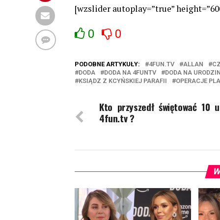
[wzslider autoplay=”true” height=”60
0
0
PODOBNE ARTYKUŁY:
4FUN.TV
ALLAN
CZ
DODA
DODA NA 4FUNTV
DODA NA URODZI
KSIĄDZ Z KCYŃSKIEJ PARAFII
OPERACJE PL
Kto przyszedł świętować 10 u
4fun.tv ?
W