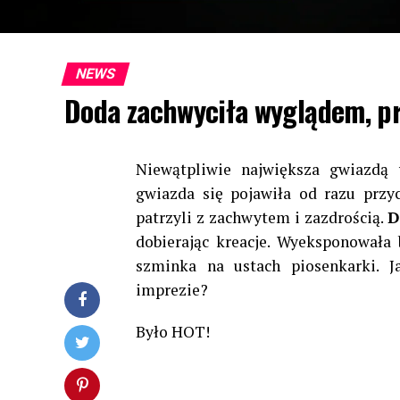
NEWS
Doda zachwyciła wyglądem, prz
Niewątpliwie największa gwiazdą 
gwiazda się pojawiła od razu przyc
patrzyli z zachwytem i zazdrością.
D
dobierając kreacje. Wyeksponowała 
szminka na ustach piosenkarki. J
imprezie?
Było HOT!