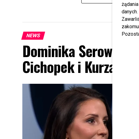
żądania
danych.
Zawarl
zakomun
Pozosta
NEWS
Dominika Serowska n
Cichopek i Kurzaje