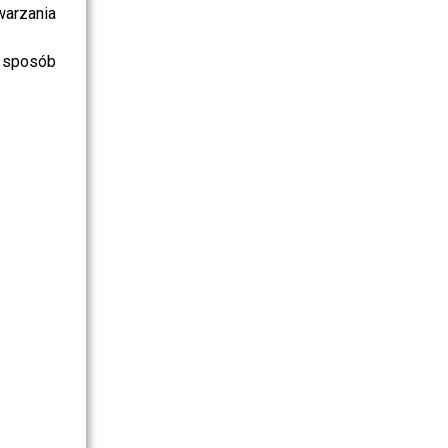
warzania
 sposób