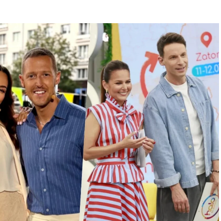
wiązać
Dominika Serowska
, która po raz kolejny
ą swojego partnera oraz jej obecnym partnerem.
ojednania i tego, czy w przyszłości obie strony
 wybrali ulubioną śniadaniówkę
Cichopek i Kurzajewskim. „Nie ma
yła krótka, ale bardzo stanowcza. Nie pozostawiła
 potrzeby podejmowania takich działań.
nas nie ma takiej potrzeby, żeby się spotykać…”