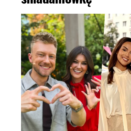
To właśnie do tych wydarzeń miała na
została zapytana o relacje z byłą żon
Reporter poruszył temat ewentualnego p
mogłyby zakopać topór wojenny.
POLECAMY:
TVN, TVP czy Polsat? Polacy
Dominika Serowska jasno o 
takiej potrzeby”
Odpowiedź partnerki
Marcina Hakiela
b
wątpliwości, że z jej perspektywy nie ma
„Nie wiem, mnie się wydaje, że żadne z 
– wyjaśniła w podcaście Kozaczka.