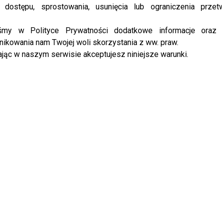
 dostępu, sprostowania, usunięcia lub ograniczenia przet
iśmy w Polityce Prywatności dodatkowe informacje oraz
ikowania nam Twojej woli skorzystania z ww. praw.
jąc w naszym serwisie akceptujesz niniejsze warunki.
ie chce pojednania z
wskim? Wymowne słowa