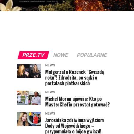
PRZE.TV
NOWE
POPULARNE
NEWS
Małgorzata Rozenek “Gwiazdą
roku”! Zdradziła, co sądzi o
portalach plotkarskich
NEWS
Michel Moran ujawnia: Kto po
MasterChefie przestał gotować?
NEWS
Jarosińska zdziwiona wyjściem
Dody od Wojewódzkiego –
przypomniała o bójce gwiazd!