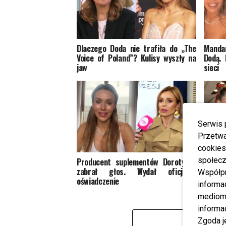
Dlaczego Doda nie trafiła do „The
Mandar
Voice of Poland”? Kulisy wyszły na
Dodą. 
jaw
sieci
Serwis 
Przetwa
cookies
społecz
Producent suplementów Doroty R.
Doda
zabrał głos. Wydał oficjalne
supl
Współp
oświadczenie
postaw
informa
mediom 
informa
Zgoda j