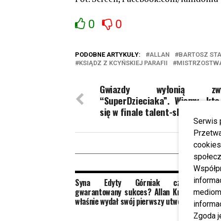
0
0
PODOBNE ARTYKUŁY:
ALLAN
BARTOSZ STA
KSIĄDZ Z KCYŃSKIEJ PARAFII
MISTRZOSTWA
Gwiazdy wyłonią zwyc
“SuperDzieciaka”. Wiemy, kto
się w finale talent-show!
Serwis 
Przetwa
cookies
W
społecz
Współp
informa
Syna Edyty Górniak czeka
Edyta 
gwarantowany sukces? Allan Krupa
mediom 
właśnie wydał swój pierwszy utwór!
informa
Zgoda j