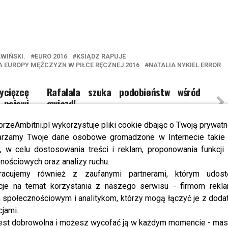
WIŃSKI.
EURO 2016
KSIĄDZ RAPUJE
 EUROPY MĘŻCZYZN W PIŁCE RĘCZNEJ 2016
NATALIA NYKIEL ERROR
ięzcę
Rafalala szuka podobieństw wśród
 pojawi
gwiazd!
przeAmbitni.pl wykorzystuje pliki cookie dbając o Twoją prywatn
rzamy Twoje dane osobowe gromadzone w Internecie takie j
, w celu dostosowania treści i reklam, proponowania funkcj
YBRANE DLA CIEBIE
nościowych oraz analizy ruchu.
racujemy również z zaufanymi partnerami, którym udost
cje na temat korzystania z naszego serwisu - firmom rekl
Górniak nagrywa teledysk?!
Krzysztof Gojdź: specjalne
zaproszenie dla prezydenta Dudy!
społecznościowym i analitykom, którzy mogą łączyć je z dod
cjami.
est dobrowolna i możesz wycofać ją w każdym momencie - ma