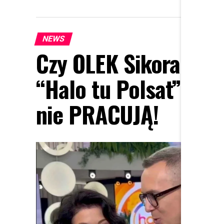
NEWS
Czy OLEK Sikora czuj
“Halo tu Polsat”!? C
nie PRACUJĄ!