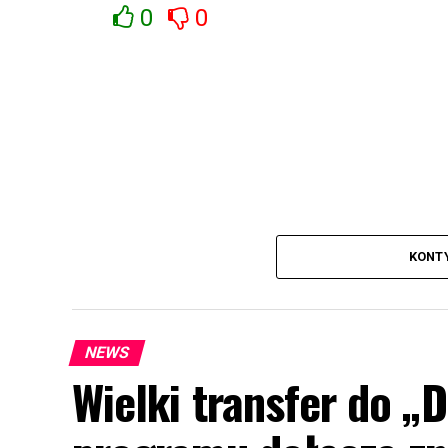
0
0
KONT
NEWS
Wielki transfer do „