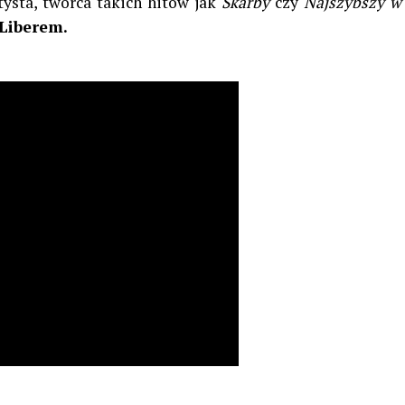
ysta, twórca takich hitów jak
Skarby
czy
Najszybszy w
Liberem.