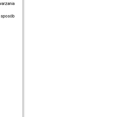
warzania
 sposób