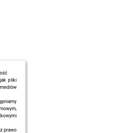
ość.
ak pliki
i mediów
ępniamy
amowym,
atkowymi
sz prawo