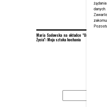
żądania
danych.
Zawarl
zakomun
Pozosta
Maria Sadowska na okładce “Urody
Kto po
Życia”: Moja sztuka kochania
Night
ZDJĘĆ]
KL