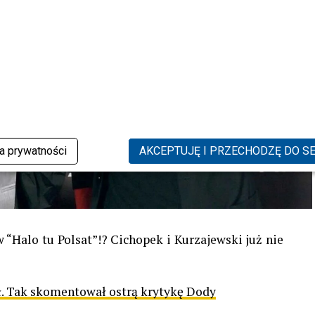
ka prywatności
AKCEPTUJĘ I PRZECHODZĘ DO S
“Halo tu Polsat”!? Cichopek i Kurzajewski już nie
. Tak skomentował ostrą krytykę Dody