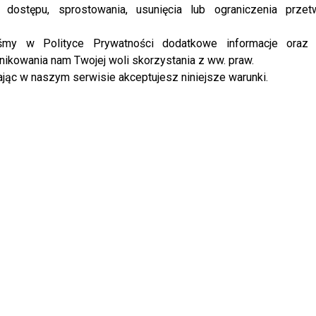
 dostępu, sprostowania, usunięcia lub ograniczenia przet
iśmy w Polityce Prywatności dodatkowe informacje oraz
ikowania nam Twojej woli skorzystania z ww. praw.
jąc w naszym serwisie akceptujesz niniejsze warunki.
jawił się na Mercure Fashion
Zobacz pierwsze zdjęcia dziecka
 by Dorota Goldpoint? [DUŻO
Pauliny Sykut-Jeżyny!
IKNIJ, ABY SKOMENTOWAĆ