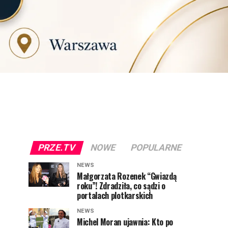
PRZE.TV
NOWE
POPULARNE
NEWS
Małgorzata Rozenek “Gwiazdą
roku”! Zdradziła, co sądzi o
portalach plotkarskich
NEWS
Michel Moran ujawnia: Kto po