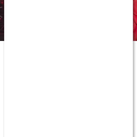
Dawid Kwiatkowski od lat jest jedną
z największych gwiazd polskiej sceny
muzycznej. Mało kto jednak
wiedział, że jeszcze jako nastolatek
zrobił wszystko, by spełnić jedno ze
swoich największych marzeń.
Podczas koncertu wokalista wrócił