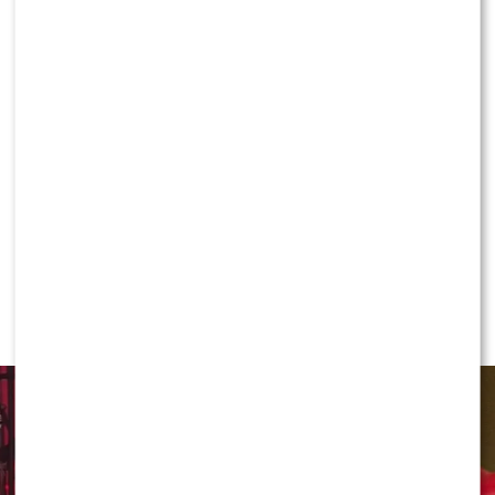
Joanna Krupa trafiła do szpitala. Fani pytają
o stan zdrowia
NEWS
Jeden telefon odmienił życie Dawida
Kwiatkowskiego. W tle Justin Bieber