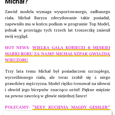
Michał?
Zawód modela wymaga wysportowanego, zadbanego
ciała. Michał Baryza zdecydowanie takie posiadał,
zapewniło mu w końcu podium w programie Top Model,
jednak w przeciągu tych trzech lat troszeczkę zmienił
swój wygląd.
HOT NEWS-
WIELKA GALA KOBIECEJ & MĘSKIEJ
MARKI ROKU ZA NAMI! MICHAŁ SZPAK GWIAZDĄ
WIECZORU
Trzy lata temu Michał był posiadaczem szczupłego,
wyrzeźbionego ciała, ale teraz zrobił się z niego
prawdziwy mężczyzna. Model ciężko trenował na siłowni
i obwód jego bicepsów znacząco urósł! Piękne mięśnie
na pewno zawrócą w głowie niejednej fance!
POLECAMY-
“SEXY KUCHNIA MAGDY GESSLER”
PODNOSI OGLĄDALNOŚĆ FOOD NETWORK!