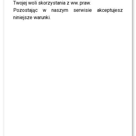
Twojej woli skorzystania z ww. praw.
Pozostając w naszym serwisie akceptujesz
Burza wokół nowej jurorki „Top Model”?
niniejsze warunki.
Jurorzy ujawnili prawdę
Kolejna nowa twarz w „Top Model”. Jaką rolę
odegra w programie?
Nowa jurorka w „Top Model 15”. Kogo
wygryzła?
Takie plany ma syn Klaudii El Dursi. Niewielu
się tego spodziewało