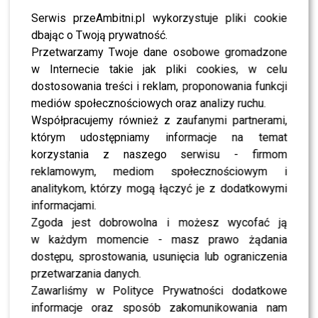
Serwis przeAmbitni.pl wykorzystuje pliki cookie
dbając o Twoją prywatność.
Przetwarzamy Twoje dane osobowe gromadzone
Fot. Instagram/Facebook
w Internecie takie jak pliki cookies, w celu
dostosowania treści i reklam, proponowania funkcji
1
0
mediów społecznościowych oraz analizy ruchu.
Współpracujemy również z zaufanymi partnerami,
którym udostępniamy informacje na temat
PODOBNE ARTYKUŁY:
MICHAŁ BARYZA
TOP MODEL
korzystania z naszego serwisu - firmom
Kris Jenner zdradziła wszystko o ciąży córek!
reklamowym, mediom społecznościowym i
analitykom, którzy mogą łączyć je z dodatkowymi
Wielka Gala Kobiecej & Męskiej Marki Roku za nami!
Michał Szpak gwiazdą wieczoru
informacjami.
Zgoda jest dobrowolna i możesz wycofać ją
w każdym momencie - masz prawo żądania
WYBRANE DLA CIEBIE
dostępu, sprostowania, usunięcia lub ograniczenia
przetwarzania danych.
Michał Piróg zdradził, dlaczego odszedł z
Zawarliśmy w Polityce Prywatności dodatkowe
TVN. Widzowie mogą być zaskoczeni
informacje oraz sposób zakomunikowania nam