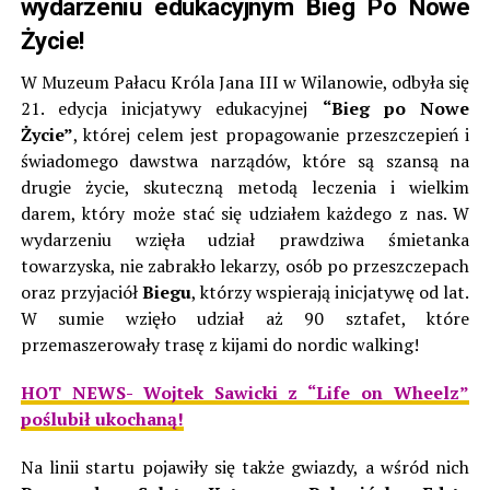
wydarzeniu edukacyjnym Bieg Po Nowe
Życie!
W
Muzeum Pałacu Króla Jana III w Wilanowie, odbyła się
21. edycja inicjatywy edukacyjnej
“Bieg po Nowe
Życie”
, której celem jest
propagowanie przeszczepień i
świadomego dawstwa narządów, które są szansą na
drugie życie, skuteczną metodą leczenia i wielkim
darem, który może stać się udziałem każdego z nas. W
wydarzeniu wzięła udział prawdziwa śmietanka
towarzyska, nie zabrakło lekarzy, osób po przeszczepach
oraz przyjaciół
Biegu
, którzy wspierają inicjatywę od lat.
W sumie wzięło udział aż 90 sztafet, które
przemaszerowały trasę z kijami do nordic walking!
HOT NEWS- Wojtek Sawicki z “Life on Wheelz”
poślubił ukochaną!
Na linii startu pojawiły się także gwiazdy, a wśród nich