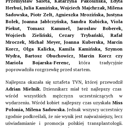
Przemysław Saleta, Katarzyna Pakosińska, Edyta
Herbuś, Julia Kamińska, Wojciech Majchrzak, Milena
Sadowska, Piotr Zelt, Agnieszka Mrozińska, Justyna
Bolek, Joanna Jabłczyńska, Sandra Kubicka, Viola
Piekut, Tomasz Kammel, Jarosław Boberek,
Wojciech Zieliński, Cezary Trybański, Rafał
Mroczek, Michał Meyer, Joanna Kuberska, Marcin
Korcz, Olga Kalicka, Kamila Kamińska, Szymon
Wydra, Bartosz Obuchowicz, Marcin Korcz czy
Mariola Bojarska-Ferenc,
która tradycyjnie
poprowadziła rozgrzewkę przed startem.
Najlepsza okazała się sztafeta TVN, której przewodził
Adrian Mielnik.
Dziennikarz
miał też najlepszy czas
wśród wszystkich mężczyzn uczestniczących w
wydarzeniu. Wśród kobiet najlepszy czas uzyskała
Miss
Polonia, Milena Sadowska.
Jednak wszyscy uczestnicy
zgodnie podkreślali, że nie wynik jest najważniejszy, lecz
uświadamianie i promocja polskiej transplantologii.