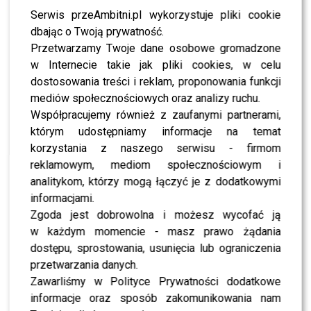
biegu wzięło udział 90 osób
Serwis przeAmbitni.pl wykorzystuje pliki cookie
po przeszczepie, wiele
dbając o Twoją prywatność.
znanych osób ze świata
Przetwarzamy Twoje dane osobowe gromadzone
sztuki, kina, kabaretu,
w Internecie takie jak pliki cookies, w celu
dostosowania treści i reklam, proponowania funkcji
sportu, muzyki, ponad 50
mediów społecznościowych oraz analizy ruchu.
lekarzy, którzy na co dzień
Współpracujemy również z zaufanymi partnerami,
którym udostępniamy informacje na temat
ratują życie. To bardzo
korzystania z naszego serwisu - firmom
ważna grupa, która daje
reklamowym, mediom społecznościowym i
świadectwo, że ta
analitykom, którzy mogą łączyć je z dodatkowymi
informacjami.
transplantologia dobrze
Zgoda jest dobrowolna i możesz wycofać ją
funkcjonuje. Poza tym w
w każdym momencie - masz prawo żądania
sztafetach wzięło też udział
dostępu, sprostowania, usunięcia lub ograniczenia
przetwarzania danych.
wiele fundacji, partnerów i
Zawarliśmy w Polityce Prywatności dodatkowe
30 sztafet medialnych.
informacje oraz sposób zakomunikowania nam