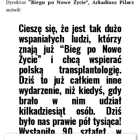
D
yrektor
“Biegu po Nowe Życie”, Arkadiusz Pilarz
mówił:
Cieszę się, że jest tak dużo
wspaniałych ludzi, którzy
znają już “Bieg po Nowe
Życie” i chcą wspierać
polską transplantologię.
Dziś to już całkiem inne
wydarzenie, niż kiedyś, gdy
brało w nim udział
kilkadziesiąt osób. Dziś
było nas prawie pół tysiąca!
Wystąpiło 90 sztafet, w