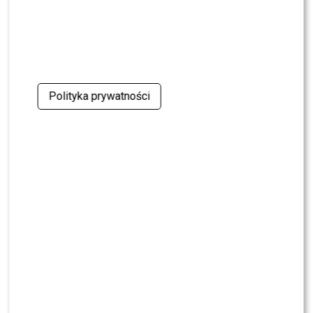
scena z: Przemysław Saleta, SK:, , fot. Jacek
Kurnikowski/AKPA
Polityka prywatności
scena z: Milena Sadowska, SK:, , fot. Jacek
Kurnikowski/AKPA