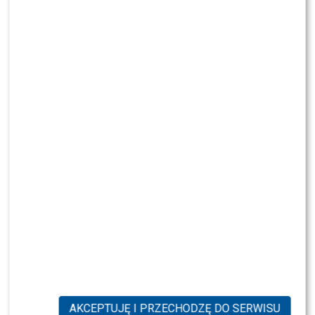
scena z: Tomasz Kammel, SK:, , fot. Michał
Baranowski/AKPA
AKCEPTUJĘ I PRZECHODZĘ DO SERWISU