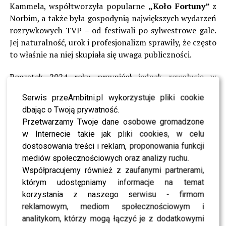
Kammela, współtworzyła popularne
„Koło Fortuny”
z
Norbim, a także była gospodynią największych wydarzeń
rozrywkowych TVP – od festiwali po sylwestrowe gale.
Jej naturalność, urok i profesjonalizm sprawiły, że często
to właśnie na niej skupiała się uwaga publiczności.
Początek 2024 roku przyniósł jednak rewolucję w
Telewizji Polskiej, która okazała się bolesna dla wielu
Serwis przeAmbitni.pl wykorzystuje pliki cookie
dotychczasowych gwiazd. Wraz ze zmianą władz z
dbając o Twoją prywatność.
anteny zniknęło wielu prowadzących związanych z
Przetwarzamy Twoje dane osobowe gromadzone
poprzednim kierownictwem – w tym również
Iza Krzan
.
w Internecie takie jak pliki cookies, w celu
Jej odejście z
„Pytania na śniadanie”
wywołało falę
dostosowania treści i reklam, proponowania funkcji
komentarzy w mediach i wśród fanów, którzy nie kryli
mediów społecznościowych oraz analizy ruchu.
zdziwienia nagłym rozstaniem. Choć sama prezenterka
Współpracujemy również z zaufanymi partnerami,
początkowo unikała publicznych wypowiedzi, za
którym udostępniamy informacje na temat
kulisami nie brakowało emocji i spekulacji na temat jej
korzystania z naszego serwisu - firmom
dalszej kariery.
reklamowym, mediom społecznościowym i
analitykom, którzy mogą łączyć je z dodatkowymi
Wkrótce potem pojawił się nowy rozdział –