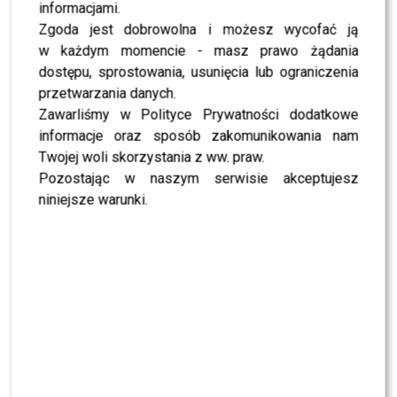
informacjami.
niespodziewana współpraca z Krzysztofem
Zgoda jest dobrowolna i możesz wycofać ją
Stanowskim w projekcie Kanał Zero.
Dla wielu była to
w każdym momencie - masz prawo żądania
zaskakująca decyzja, jednak Krzan postanowiła
dostępu, sprostowania, usunięcia lub ograniczenia
spróbować swoich sił w nowej formule. Poranne pasmo
przetwarzania danych.
na YouTubie różni się od klasycznej telewizji, ale jej
Zawarliśmy w Polityce Prywatności dodatkowe
doświadczenie, energia i autentyczność szybko
informacje oraz sposób zakomunikowania nam
przyniosły efekty. Widzowie docenili ją za naturalność i
Twojej woli skorzystania z ww. praw.
profesjonalne podejście, a ona sama udowodniła, że
Pozostając w naszym serwisie akceptujesz
potrafi odnaleźć się również w nowoczesnych mediach
niniejsze warunki.
internetowych.
Po sukcesie w sieci Iza Krzan zaczęła coraz częściej
pojawiać się w barwach
TVN
, gdzie stopniowo buduje
swoją pozycję. Najpierw współprowadziła program
„Dobry wieczór”
w TVN Style, później wystąpiła u
Magdy Gessler
w
„Magda gotuje Internet”
, pokazując
się w bardziej swobodnej odsłonie. Z czasem dołączyła do
zespołu
„Dzień dobry TVN”
jako reporterka terenowa,
co mogło być zapowiedzią większych planów stacji