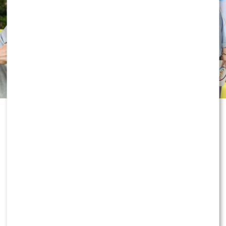
Rywalizacja o porannego widza trwa
w najlepsze. „Dzień dobry TVN”,
„Pytanie na śniadanie” i „Halo tu
Polsat” walczą o uwagę telewidzów,
wprowadzając kolejne zmiany i nowe
twarze na antenie. Najnowsze dane