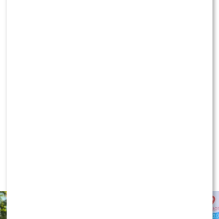
Kuba Wojewódzki kolejną ofiarą aktywistów.
Uderzyli w jego restaurację
KLIKNIJ, ABY SKOMENTOWAĆ
NEWS
TVN, TVP czy Polsat? Polacy wybrali
ulubioną śniadaniówkę