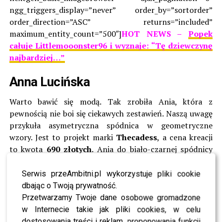
ngg_triggers_display=”never” order_by=”sortorder”
order_direction=”ASC” returns=”included”
maximum_entity_count=”500″]
HOT NEWS –
Popek
całuje Littlemooonster96 i wyznaje: “Tę dziewczynę
najbardziej…”
Anna Lucińska
Warto bawić się modą. Tak zrobiła Ania, która z
pewnością nie boi się ciekawych zestawień. Naszą uwagę
przykuła asymetryczna spódnica w geometryczne
wzory. Jest to projekt marki
Thecadess
, a cena kreacji
to kwota
690 złotych
. Ania do biało-czarnej spódnicy
dobrała klasyczny top oraz elegancką marynarkę. Look
uzupełnia także niewielka czarna torebka oraz kozaki
Serwis przeAmbitni.pl wykorzystuje pliki cookie
sięgające za kolano w tym samym odcieniu. Buty
dbając o Twoją prywatność.
pochodzą ze sklepu
Badura
. Jest klasycznie, lecz nie
Przetwarzamy Twoje dane osobowe gromadzone
wieje nudą. Brawo!
w Internecie takie jak pliki cookies, w celu
dostosowania treści i reklam, proponowania funkcji