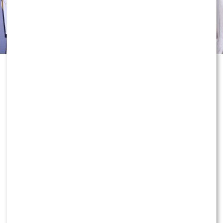
To jeden z najważniejszych dni w
telewizyjnym kalendarzu. Trwa
prezentacja jesiennej ramówki
Telewizji Polsat, podczas której
stacja odkrywa karty przed nowym
sezonem. Zanim jednak
zaprezentowano najważniejsze
programy i nowości, wszystkie oczy