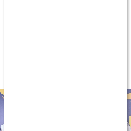
Doda odpowie za reklamę suplementów?
Prokuratura postawiła zarzuty
MODA
Tłum gwiazd na ramówce Polsatu:
Englert, Mandaryna, Kuna [FOTO]