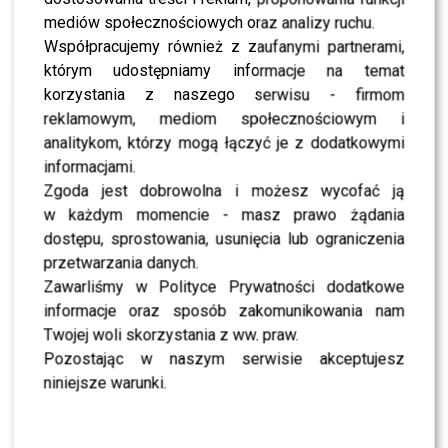
[ngg_images source=”galleries” container_ids=”1403″
mediów społecznościowych oraz analizy ruchu.
display_type=”photocrati-
Współpracujemy również z zaufanymi partnerami,
nextgen_basic_imagebrowser” ajax_pagination=”0″
którym udostępniamy informacje na temat
ngg_triggers_display=”never” order_by=”sortorder”
korzystania z naszego serwisu - firmom
order_direction=”ASC” returns=”included”
reklamowym, mediom społecznościowym i
maximum_entity_count=”500″]
analitykom, którzy mogą łączyć je z dodatkowymi
informacjami.
Kasia Stankiewicz
Zgoda jest dobrowolna i możesz wycofać ją
w każdym momencie - masz prawo żądania
Ta stylizacja to strzał w samą 10! Świetnie skrojony
dostępu, sprostowania, usunięcia lub ograniczenia
garnitur idealnie dopasował się do sylwetki Kasi.
przetwarzania danych.
Klasyczny, lecz niezwykle odważny look wokalistki zrobił
Zawarliśmy w Polityce Prywatności dodatkowe
ogromne wrażenie. Gwiazda postawiła na marynarkę z
informacje oraz sposób zakomunikowania nam
naprawdę głębokim dekoltem oraz czarne spodnie
Twojej woli skorzystania z ww. praw.
rozszerzane ku dołowi. Za ten oszałamiający garnitur
Pozostając w naszym serwisie akceptujesz
odpowiada marka
Anoire
. Jesteśmy na TAK, a Wy?
niniejsze warunki.
[ngg_images source=”galleries” container_ids=”1404″
display_type=”photocrati-