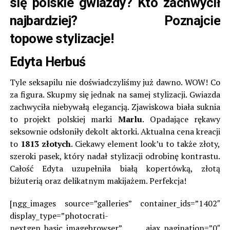
się polskie gwiazdy? Kto zachwycił
najbardziej? Poznajcie
topowe stylizacje!
Edyta Herbuś
Tyle seksapilu nie doświadczyliśmy już dawno. WOW! Co
za figura. Skupmy się jednak na samej stylizacji. Gwiazda
zachwyciła niebywałą elegancją. Zjawiskowa biała suknia
to projekt polskiej marki
Marlu
. Opadające rękawy
seksownie odsłoniły dekolt aktorki. Aktualna cena kreacji
to
1813 złotych
. Ciekawy element look’u to także złoty,
szeroki pasek, który nadał stylizacji odrobinę kontrastu.
Całość Edyta uzupełniła białą kopertówką, złotą
biżuterią oraz delikatnym makijażem. Perfekcja!
[ngg_images source=”galleries” container_ids=”1402″
display_type=”photocrati-
nextgen_basic_imagebrowser” ajax_pagination=”0″