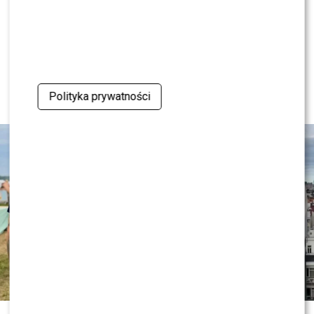
NEWS
Wielki transfer do „Dzień dobry
TVN”. Do programu dołącza znana
gwiazda
Polityka prywatności