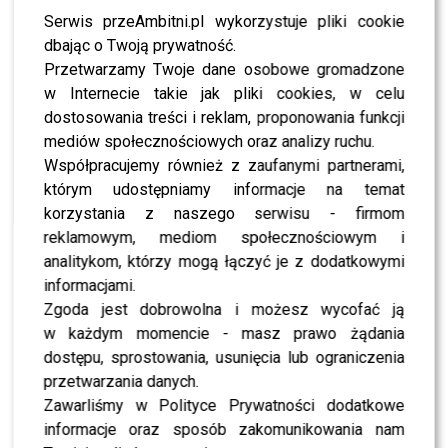
przemówienie poruszyło zarówno widzów, jak i
Serwis przeAmbitni.pl wykorzystuje pliki cookie
uczestników programu.
dbając o Twoją prywatność.
Przetwarzamy Twoje dane osobowe gromadzone
“Szanowni państwo, mam oczy i widzę, jaki
w Internecie takie jak pliki cookies, w celu
prezentuję poziom taneczny. Nie mógłbym sobie
dostosowania treści i reklam, proponowania funkcji
wyobrazić lepszej nauczycielki niż Magda Tarnowska.
mediów społecznościowych oraz analizy ruchu.
Pani Magda zmierzyła się z bardzo trudnym
Współpracujemy również z zaufanymi partnerami,
wyzwaniem. Dziękuję za pokazanie mi, że
którym udostępniamy informacje na temat
niemożliwe nie istnieje. Ten program służy rozrywce,
korzystania z naszego serwisu - firmom
dla mnie każdy odcinek był małym finałem. Myślę, że
reklamowym, mediom społecznościowym i
półfinał to dobry moment, by powiedzieć: dziękuję.
analitykom, którzy mogą łączyć je z dodatkowymi
Za moimi plecami stoją ludzie, którzy zasługują za
informacjami.
finał. Bardzo dziękuję za każdy głos, każdego sms-a,
Zgoda jest dobrowolna i możesz wycofać ją
żebyście się państwo na nas nie złościli. Zapytaj się
w każdym momencie - masz prawo żądania
Krzysiek szefów, czy możemy przekazać zyski z
dostępu, sprostowania, usunięcia lub ograniczenia
dzisiejszych sms-ów na szczytny cel? Róbmy dobre
przetwarzania danych.
rzeczy, szanujmy się, bawmy się dobrze, do
Zawarliśmy w Polityce Prywatności dodatkowe
zobaczenia wkrótce” – wyznał Kędzierski.
informacje oraz sposób zakomunikowania nam