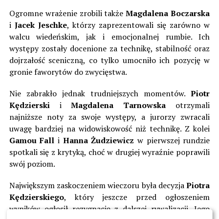
Ogromne wrażenie zrobili także
Magdalena Boczarska
i
Jacek Jeschke
, którzy zaprezentowali się zarówno w
walcu wiedeńskim, jak i emocjonalnej rumbie. Ich
występy zostały docenione za technikę, stabilność oraz
dojrzałość sceniczną, co tylko umocniło ich pozycję w
gronie faworytów do zwycięstwa.
Nie zabrakło jednak trudniejszych momentów.
Piotr
Kędzierski
i
Magdalena Tarnowska
otrzymali
najniższe noty za swoje występy, a jurorzy zwracali
uwagę bardziej na widowiskowość niż technikę. Z kolei
Gamou Fall
i
Hanna Żudziewicz
w pierwszej rundzie
spotkali się z krytyką, choć w drugiej wyraźnie poprawili
swój poziom.
Największym zaskoczeniem wieczoru była decyzja
Piotra
Kędzierskiego
, który jeszcze przed ogłoszeniem
wyników ogłosił rezygnację z dalszej rywalizacji. Jego