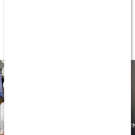
NEWS
Czy OLEK Sikora czuje się
BEZPIECZNIE w “Halo tu Polsat”!?
Cichopek i Kurzajewski już nie
PRACUJĄ!