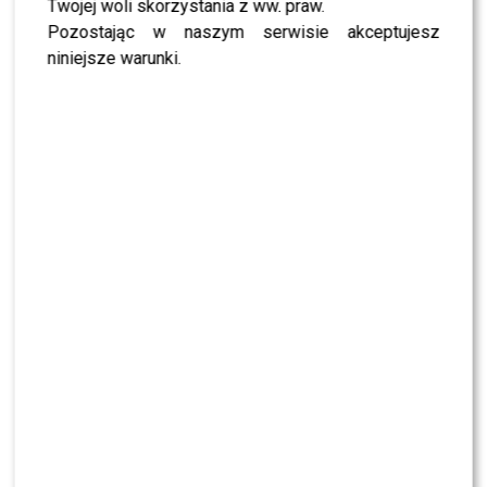
Mimo emocjonujących wydarzeń to właśnie cztery pary
Twojej woli skorzystania z ww. praw.
awansowały do finału. O Kryształową Kulę zawalczą
Pozostając w naszym serwisie akceptujesz
Sebastian Fabijański
i
Julia Suryś
,
Paulina Gałązka
i
niniejsze warunki.
Michał Bartkiewicz
,
Gamou Fall
i
Hanna Żudziewicz
oraz
Magdalena Boczarska
i
Jacek Jeschke
.
POLECAMY:
Maciej Pela nie miał wyjścia? Podjął
radykalny krok
Szokujące zasady finału „Tańca
z Gwiazdami”! Jurorzy postawili
ultimatum finalistom
Jednak to, co najbardziej zaskakuje, to nowe zasady
przygotowane przez jurorów specjalnie na finał. Tym
razem uczestnicy będą musieli zmierzyć się z
wyzwaniem, które znacznie odbiega od
dotychczasowych standardów programu i przypomina