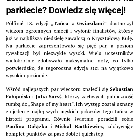
parkiecie? Dowiedz się więcej!
Półfinał 18. edycji
„Tańca z Gwiazdami”
dostarczył
widzom ogromnych emocji i wyłonił finalistów, którzy
już w najbliższą niedzielę zawalczą o Kryształową Kulę.
Na parkiecie zaprezentowało się pięć par, a poziom
rywalizacji był niezwykle wysoki. Wielu uczestników
wielokrotnie zdobywało maksymalne noty, co tylko
potwierdziło, że tegoroczna edycja stoi na wyjątkowo
wysokim poziomie.
Wśród najlepszych par wieczoru znaleźli się
Sebastian
Fabijański
i
Julia Suryś
, którzy zachwycili publiczność
rumbą do „Shape of my heart”. Ich występ został uznany
za jeden z najlepszych męskich pokazów tego tańca w
historii programu. Równie świetnie poradzili sobie
Paulina Gałązka
i
Michał Bartkiewicz
, zdobywając
komplet punktów za paso doble i quickstep.