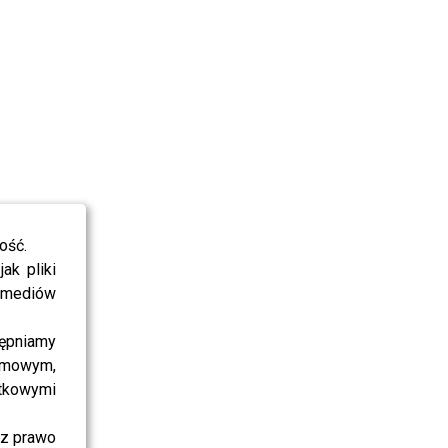
ość.
ak pliki
i mediów
ępniamy
amowym,
atkowymi
sz prawo