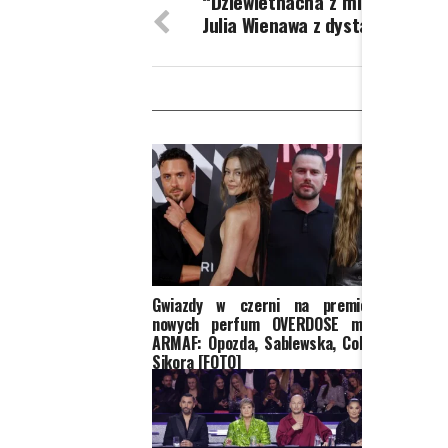
“Dziewietnacha z milionem na 
Julia Wienawa z dystansem do s
W
Gwiazdy w czerni na premierze
Rafał
nowych perfum OVERDOSE marki
jury 
ARMAF: Opozda, Sablewska, Collins,
słowa 
Sikora [FOTO]