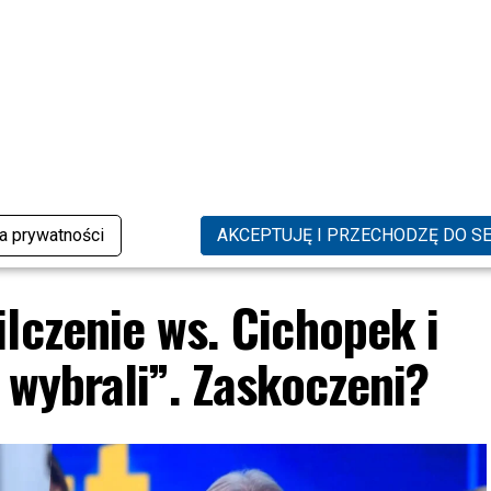
ann i Lesar zakończyły
Gwiazdy na premierze kosmetyków
dę z „Azja Express”. Jak sobie
Gojdzia: Figura, Senyszyn, Schreiber
iły?
[FOTO]
ka prywatności
AKCEPTUJĘ I PRZECHODZĘ DO S
lczenie ws. Cichopek i
 wybrali”. Zaskoczeni?