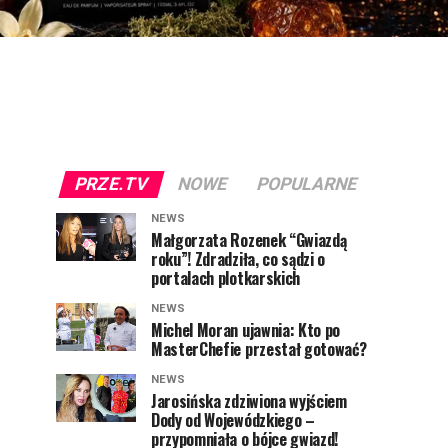
PRZE.TV
NOWE
POPULARNE
NEWS
Małgorzata Rozenek “Gwiazdą
roku”! Zdradziła, co sądzi o
portalach plotkarskich
NEWS
Michel Moran ujawnia: Kto po
MasterChefie przestał gotować?
NEWS
Jarosińska zdziwiona wyjściem
Dody od Wojewódzkiego –
przypomniała o bójce gwiazd!