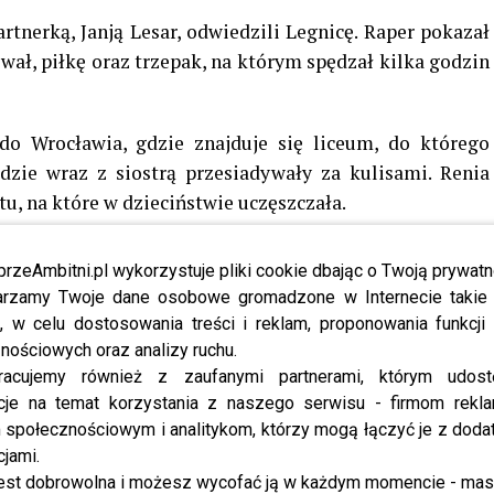
nerką, Janją Lesar, odwiedzili Legnicę. Raper pokazał
ał, piłkę oraz trzepak, na którym spędzał kilka godzin
do Wrocławia, gdzie znajduje się liceum, do którego
dzie wraz z siostrą przesiadywały za kulisami. Renia
tu, na które w dzieciństwie uczęszczała.
a operowa, zabierała nas do
przeAmbitni.pl wykorzystuje pliki cookie dbając o Twoją prywatn
ała nas z kim zostawić. Nikogo
rzamy Twoje dane osobowe gromadzone w Internecie takie j
, w celu dostosowania treści i reklam, proponowania funkcj
ześciolatek biegających podczas
nościowych oraz analizy ruchu.
”
– wspomniała Renata
racujemy również z zaufanymi partnerami, którym udost
cje na temat korzystania z naszego serwisu - firmom rekl
społecznościowym i analitykom, którzy mogą łączyć je z dod
jny zbliżył uczestników do wielkiego finału. Niestety nie
cjami.
ecie podczas finałowego odcinka. Noty jurorów i głosy
est dobrowolna i możesz wycofać ją w każdym momencie - ma