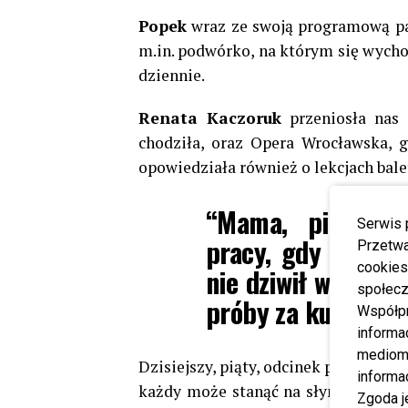
Popek
wraz ze swoją programową part
m.in. podwórko, na którym się wychow
dziennie.
Renata Kaczoruk
przeniosła nas 
chodziła, oraz Opera Wrocławska, g
opowiedziała również o lekcjach bale
“Mama, pianistk
Serwis 
pracy, gdy nie mi
Przetwa
cookies
nie dziwił widok s
społecz
próby za kulisami
Współp
informa
mediom 
Dzisiejszy, piąty, odcinek po raz kole
informa
każdy może stanąć na słynnym parki
Zgoda j