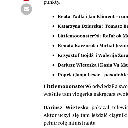
punkty.
Beata Tadla i Jan Kliment – rum
Katarzyna Dziurska
i
Tomasz Bar
Littlemooonster96
i
Rafał ok Ma
Renata Kaczoruk
i
Michał Jezior
Krzysztof Gojdź
i
Walerija Żura
Dariusz Wieteska
i
Kasia Vu Man
Popek
i
Janja Lesar – pasodoble 
Littlemooonster96
odwiedziła swoj
właśnie tam vlogerka nakręcała swoje
Dariusz Wieteska
pokazał telewi
Aktor uczył się tam jeździć ciągniki
pełnił rolę ministranta.