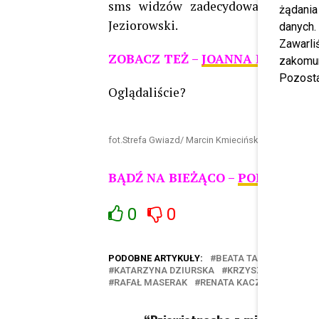
sms widzów zadecydowały, że z p
żądania
Jeziorowski.
danych.
Zawarl
ZOBACZ TEŻ –
JOANNA KRUPA ZA
zakomun
Pozosta
Oglądaliście?
fot.Strefa Gwiazd/ Marcin Kmieciński
BĄDŹ NA BIEŻĄCO –
POLUB NAS 
0
0
PODOBNE ARTYKUŁY:
BEATA TADLA
DARIU
KATARZYNA DZIURSKA
KRZYSZTOF GOJDZ
RAFAŁ MASERAK
RENATA KACZORUK
TOM