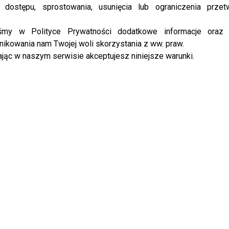
rogramem pożegnali się Renata Kaczoruk i Michał
 dostępu, sprostowania, usunięcia lub ograniczenia przet
iśmy w Polityce Prywatności dodatkowe informacje oraz
ŁAMANA! JEJ PRZYJACIEL POWAŻNIE CHORUJE!
ikowania nam Twojej woli skorzystania z ww. praw.
jąc w naszym serwisie akceptujesz niniejsze warunki.
NA FACEBOOKU
!
SZ WIETESKA
JAN KLIMENT
JANJA LESAR
KASIA VU MANH
LITTLEMOOONSTER96
MICHAŁ JEZIOROWSKI
POPEK
ASZ BARAŃSKI
WALERIJA ŻURAWLEWA