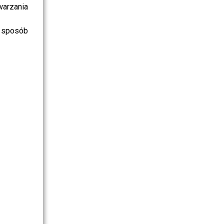
warzania
 sposób