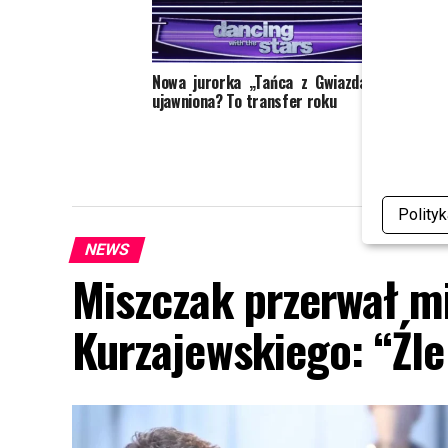
Nowa jurorka „Tańca z Gwiazdami”
Zillm
ujawniona? To transfer roku
przygo
poradz
Polity
NEWS
Miszczak przerwał mi
Kurzajewskiego: “Źle