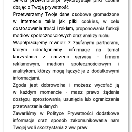
Serwis przeAmbitni.pl wykorzystuje pliki cookie
The 50: Marianna Schreiber o Kaczorowskiej: “Ona ma
TALENT” – “Nie interesuje mnie jej ROZWIĄZŁOŚĆ?”
dbając o Twoją prywatność.
Przetwarzamy Twoje dane osobowe gromadzone
w Internecie takie jak pliki cookies, w celu
WYBRANE DLA CIEBIE
dostosowania treści i reklam, proponowania funkcji
mediów społecznościowych oraz analizy ruchu.
TYLKO U NAS: Sylwia Bomba i Grzegorz
Collins ROZSTALI SIĘ? Oto nasze ustalenia
Współpracujemy również z zaufanymi partnerami,
którym udostępniamy informacje na temat
korzystania z naszego serwisu - firmom
reklamowym, mediom społecznościowym i
Karolina Korwin Piotrowska ostro o „Girls of
analitykom, którzy mogą łączyć je z dodatkowymi
Warsaw”. Padły mocne słowa
informacjami.
Zgoda jest dobrowolna i możesz wycofać ją
w każdym momencie - masz prawo żądania
dostępu, sprostowania, usunięcia lub ograniczenia
D’mash Boutique podbija Kielce. Nie
przetwarzania danych.
uwierzycie, jakie gwiazdy tu zaglądają [TYLKO
Zawarliśmy w Polityce Prywatności dodatkowe
U NAS]
informacje oraz sposób zakomunikowania nam
Twojej woli skorzystania z ww. praw.