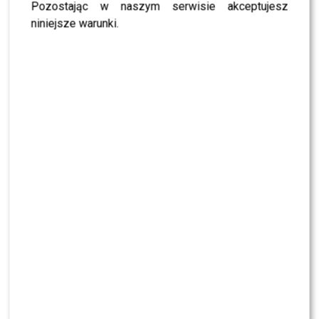
Pozostając w naszym serwisie akceptujesz
Marianna Schreiber popisała się w kuchni.
niniejsze warunki.
Internauci miażdżą jej pomysł. Słusznie?
Marieta Żukowska o HEJCIE na rodzinę
NAWROCKICH. “To największy demon”
Maja Sablewska nie gryzła się w język na
temat DODY! Tak wspomina ich relację
KLIKNIJ, ABY SKOMENTOWAĆ