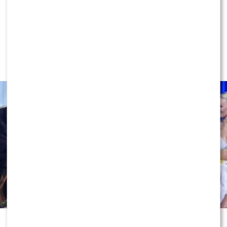
NEWS
Miszczak przerwał milczenie ws.
Cichopek i Kurzajewskiego: “Źle
wybrali”. Zaskoczeni?