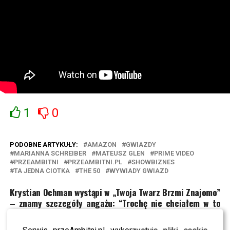
1
0
PODOBNE ARTYKUŁY:
AMAZON
GWIAZDY
MARIANNA SCHREIBER
MATEUSZ GLEN
PRIME VIDEO
PRZEAMBITNI
PRZEAMBITNI.PL
SHOWBIZNES
TA JEDNA CIOTKA
THE 50
WYWIADY GWIAZD
Krystian Ochman wystąpi w „Twoja Twarz Brzmi Znajomo”
– znamy szczegóły angażu: “Trochę nie chciałem w to
wchodzić”