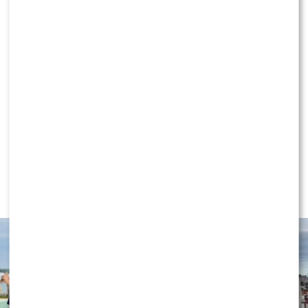
KONTYNUUJ CZYTANIE
NEWS
Wielki transfer do „Dzień dobry
TVN”. Do programu dołącza znana
gwiazda