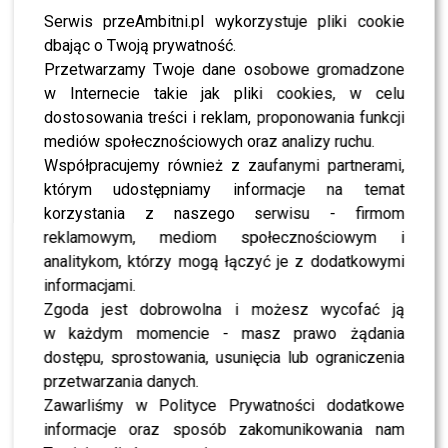
Poniatowskiego w
Serwis przeAmbitni.pl wykorzystuje pliki cookie
Warszawie prezentują
dbając o Twoją prywatność.
wyjątkowy taniec
Przetwarzamy Twoje dane osobowe gromadzone
w Internecie takie jak pliki cookies, w celu
studniówkowy –
dostosowania treści i reklam, proponowania funkcji
klasycznego walca
mediów społecznościowych oraz analizy ruchu.
Współpracujemy również z zaufanymi partnerami,
zatańczonego do utworu
którym udostępniamy informacje na temat
„Waltz of Love / Gramofon”
korzystania z naszego serwisu - firmom
autorstwa Eugena Doga.
reklamowym, mediom społecznościowym i
analitykom, którzy mogą łączyć je z dodatkowymi
Studniówka 2026 to dla
informacjami.
maturzystów symboliczny
Zgoda jest dobrowolna i możesz wycofać ją
moment rozpoczęcia
w każdym momencie - masz prawo żądania
dostępu, sprostowania, usunięcia lub ograniczenia
ostatniego etapu nauki
przetwarzania danych.
przed maturą. Elegancja,
Zawarliśmy w Polityce Prywatności dodatkowe
informacje oraz sposób zakomunikowania nam
emocje i dopracowana