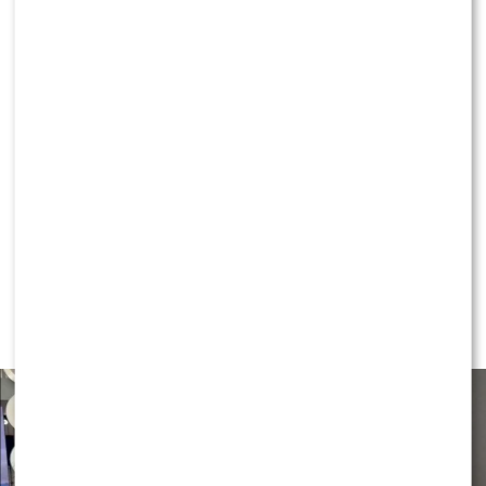
KLIKNIJ, ABY SKOMENTOWAĆ
NEWS
Czy Olek Sikora czuje się
BEZPIECZNIE w “Halo tu Polsat”?
Cichopek i Kurzajewski już nie
PRACUJĄ