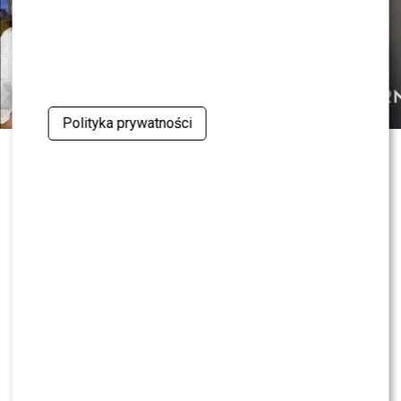
Polityka prywatności
Czy OLEK Sikora czuje się BEZPIECZNIE w “Halo tu
Polsat”!? Cichopek i Kurzajewski już nie PRACUJĄ!
ZOBACZ RÓWNIEŻ:
Skolim nie wytrzymał. Tak
skomentował ostrą krytykę Dody
0
0