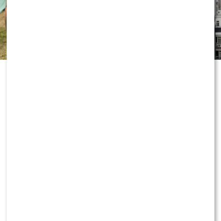
„Dzień dobry TVN” nie zwalnia tempa
i już przygotowuje kolejne nowości
przed jesienną ramówką. Wszystko
wskazuje na to, że do redakcji
dołączy znana twarz, która ma
wnieść do programu zupełnie nową
energię. Co dokładnie będzie robił