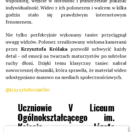
wspólnotę, wejście w dorosłość i jednocześnie pokazać
indywidualność. Wideo z ich polonezem i walcem w kilka
godzin stało się prawdziwym internetowym
fenomenem.
Nie tylko perfekcyjnie wykonany taniec przyciągnął
uwagę widzów. Polonez zrealizowany wieloma kamerami
przez
Krzysztofa Królaka
pozwolił uchwycić każdy
detal – od emocji na twarzach maturzystów po subtelne
ruchy dłoni. Dzięki temu klasyczny taniec nabrał
nowoczesnej dynamiki, która sprawiła, że materiał wideo
udostępniano masowo na mediach społecznościowych.
@krzysztofkrolakfilm
Uczniowie V Liceum
Ogólnokształcącego im.
Księcia Józefa