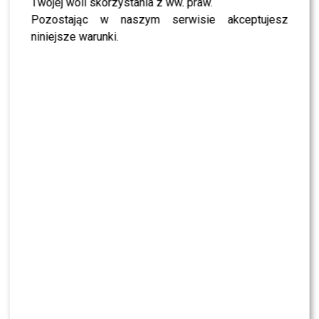
Twojej woli skorzystania z ww. praw.
Pozostając w naszym serwisie akceptujesz
niniejsze warunki.
Kolejna nowa twarz w „Top Model”. Jaką rolę
odegra w programie?
Anna Mucha zabrała głos ws. Cichopek. Padły
nieoczekiwane słowa
Nowa jurorka w „Top Model 15”. Kogo
wygryzła?
4 KOMENTARZE