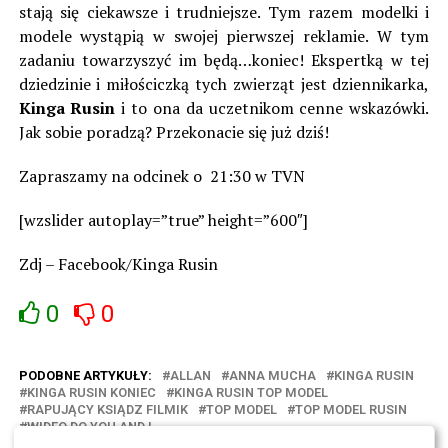
stają się ciekawsze i trudniejsze. Tym razem modelki i
modele wystąpią w swojej pierwszej reklamie. W tym
zadaniu towarzyszyć im będą…koniec! Ekspertką w tej
dziedzinie i miłościczką tych zwierząt jest dziennikarka,
Kinga Rusin
i to ona da uczetnikom cenne wskazówki.
Jak sobie poradzą? Przekonacie się już dziś!
Zapraszamy na odcinek o 21:30 w TVN
[wzslider autoplay=”true” height=”600″]
Zdj – Facebook/Kinga Rusin
0
0
PODOBNE ARTYKUŁY:
ALLAN
ANNA MUCHA
KINGA RUSIN
KINGA RUSIN KONIEC
KINGA RUSIN TOP MODEL
RAPUJĄCY KSIĄDZ FILMIK
TOP MODEL
TOP MODEL RUSIN
WIDEO DO YOU AND I