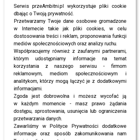
Iza Miko w teledysku Billy’ego Idola! Jak wypadła?
Serwis przeAmbitni.pl wykorzystuje pliki cookie
dbając o Twoją prywatność.
Maffashion zaskoczyła fanów! Blogerka w kampanii
Przetwarzamy Twoje dane osobowe gromadzone
sieci Orange Cloud!
w Internecie takie jak pliki cookies, w celu
dostosowania treści i reklam, proponowania funkcji
mediów społecznościowych oraz analizy ruchu.
WYBRANE DLA CIEBIE
Współpracujemy również z zaufanymi partnerami,
Anna Mucha nie wytrzymała. Wulgaryzmy
którym udostępniamy informacje na temat
padły już o poranku
korzystania z naszego serwisu - firmom
reklamowym, mediom społecznościowym i
analitykom, którzy mogą łączyć je z dodatkowymi
informacjami.
Michał Piróg zdradził, dlaczego odszedł z
Zgoda jest dobrowolna i możesz wycofać ją
TVN. Widzowie mogą być zaskoczeni
w każdym momencie - masz prawo żądania
dostępu, sprostowania, usunięcia lub ograniczenia
przetwarzania danych.
Zawarliśmy w Polityce Prywatności dodatkowe
Burza wokół nowej jurorki „Top Model”?
Jurorzy ujawnili prawdę
informacje oraz sposób zakomunikowania nam