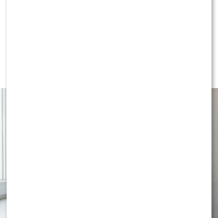
LIFESTYLE
Co robić ze skórą bezpośrednio po
goleniu?