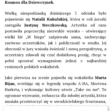
Kosmos dla Dziewczynek
.
Wielką niespodzianką dzisiejszego 7. odcinka było
pojawienie się
Natalii Kukulskiej
, która w roli jurorki
zastąpiła
Justynę Steczkowską
. Artystka od razu
postawiła poprzeczkę niezwykle wysoko – otwierający
wielki hit „W biegu” zaśpiewała sama, zachwycając
zarówno uczestników, jak i publiczność w studio. Jej
obecność w jury wniosła świeżość i nową perspektywę, a
uczestnicy zdawali się czuć dodatkową presję, chcąc w
pełni sprostać wymaganiom jednej z najbardziej
cenionych polskich wokalistek.
Jako pierwsza na scenie pojawiła się wokalistka
Marta
Bijan
, wcielając się w legendę zespołu A-HA, Mortena
Harketa, i wykonując kultowy utwór „Take on me”. To
ogromne wyzwanie, zwłaszcza dla młodej artystki, która
musiała przeistoczyć się w uwodzicielskiego frontmana,
zachowując jednocześnie własną ekspresję sceniczną.