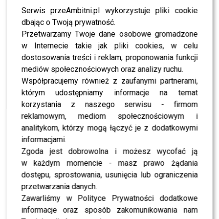
Marta pokazała nie tylko swoje umiejętności wokalne,
Serwis przeAmbitni.pl wykorzystuje pliki cookie
ale i odwagę, mierząc się z ikoną muzyki lat 80-tych, co
dbając o Twoją prywatność.
wymagało odwagi i precyzji.
Piotr Gąsowski
Przetwarzamy Twoje dane osobowe gromadzone
skomentował:
w Internecie takie jak pliki cookies, w celu
dostosowania treści i reklam, proponowania funkcji
Jak zawsze twój występ jest
mediów społecznościowych oraz analizy ruchu.
bardzo taktowny, bardzo
Współpracujemy również z zaufanymi partnerami,
którym udostępniamy informacje na temat
miło się go ogląda, ale
korzystania z naszego serwisu - firmom
czegoś mi tu zabrakło,
reklamowym, mediom społecznościowym i
takiego zęba, takiej
analitykom, którzy mogą łączyć je z dodatkowymi
informacjami.
bezczelności, jak to
Zgoda jest dobrowolna i możesz wycofać ją
nazywam – scenicznej. W
w każdym momencie - masz prawo żądania
dostępu, sprostowania, usunięcia lub ograniczenia
każdym razie bardzo ci
przetwarzania danych.
dziękuję za twój występ –
Zawarliśmy w Polityce Prywatności dodatkowe
ocenił.
informacje oraz sposób zakomunikowania nam