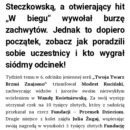
Steczkowską, a otwierający hit
„W biegu” wywołał burzę
zachwytów. Jednak to dopiero
początek, zobacz jak poradzili
sobie uczestnicy i kto wygrał
siódmy odcinek!
Tydzień temu w 6. odcinku jesiennej serii
„Twoja Twarz
Brzmi Znajomo”
triumfował
Modest Ruciński
,
zachwycając widzów i jurorów swoim niezwykłym
wcieleniem w
Wandę Kwietniewską
. Za swój występ
otrzymał czek na 10 tysięcy złotych, który z radością
przekazał na rzecz
Fundacji – Przemek Dzieciom
.
Drugie miejsce z kolei zajęła
Julia Żugaj
, wspierając
swoją nagrodą w wysokości 5 tysięcy złotych
Fundację