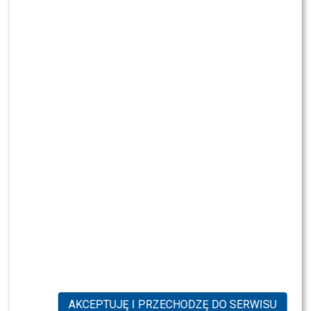
Natalia Kukulska (zdjęcie prasowe Telewizja Polsat)
AKCEPTUJĘ I PRZECHODZĘ DO SERWISU