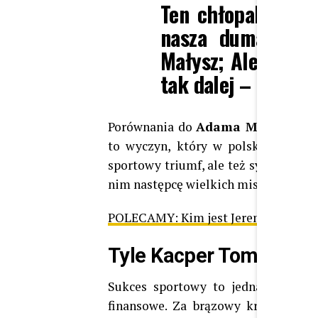
Ten chłopak jest 
nasza duma naro
Małysz; Ależ gene
tak dalej – pisali i
Porównania do
Adama Małysza
nie
to wyczyn, który w polskich realia
sportowy triumf, ale też symboliczn
nim następcę wielkich mistrzów.
POLECAMY:
Kim jest Jeremi Sikorsk
Tyle Kacper Tomasiak 
Sukces sportowy to jednak nie ws
finansowe. Za brązowy krążek Pols