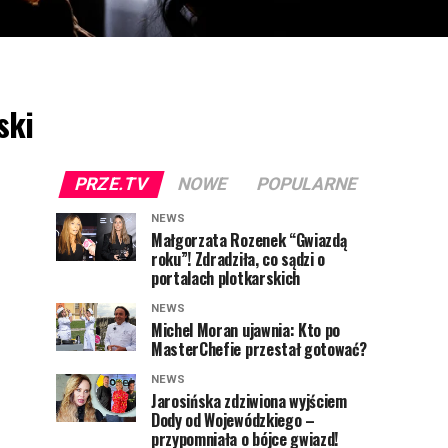
ski
PRZE.TV
NOWE
POPULARNE
NEWS
Małgorzata Rozenek “Gwiazdą
roku”! Zdradziła, co sądzi o
portalach plotkarskich
NEWS
Michel Moran ujawnia: Kto po
MasterChefie przestał gotować?
NEWS
Jarosińska zdziwiona wyjściem
Dody od Wojewódzkiego –
przypomniała o bójce gwiazd!