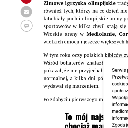
Zimowe igrzyska olimpijskie
trady
również tych, którzy na co dzień ni
lata biały puch i olimpijskie areny 
sportowców w kilka chwil stają si
Włoskie areny w
Mediolanie, Co
wielkich emocji i jeszcze większych h
W tym roku oczy polskich kibiców zw
Wśród bohaterów znalazł się 19-le
pokazał, że nie przyjechał do Włoch 
Serwis 
Przetwa
normalnej, a kilka dni później brąz
cookies
wydawał się marzeniem.
społecz
Współp
Po zdobyciu pierwszego medalu
Kac
informa
mediom 
To mój najszczęśl
informa
chociaż mam nadzie
Zgoda j