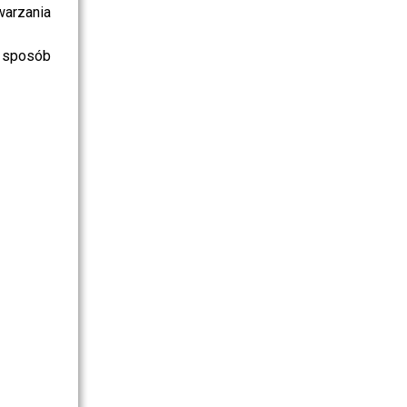
warzania
 sposób