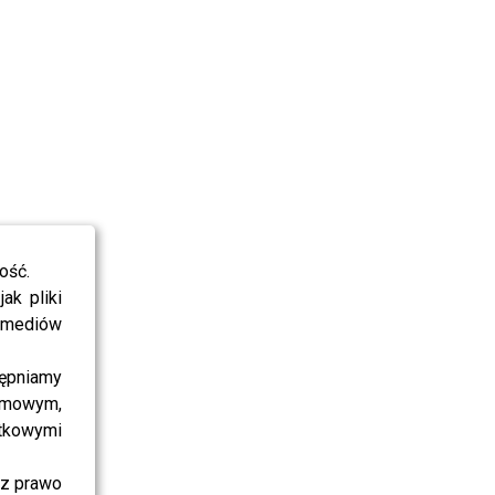
ość.
ak pliki
i mediów
ępniamy
amowym,
atkowymi
sz prawo