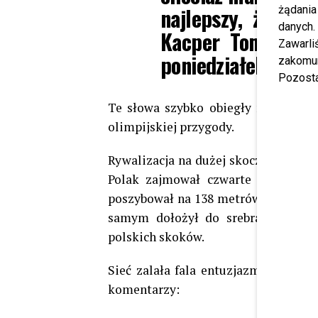
najlepszy, że zda
żądania
danych.
Kacper Tomasiak
Zawarl
poniedziałek.
zakomun
Pozosta
Te słowa szybko obiegły media, a k
olimpijskiej przygody.
Rywalizacja na dużej skoczni w Preda
Polak zajmował czwarte miejsce i
poszybował na 138 metrów, czym zape
samym dołożył do srebra upragnion
polskich skoków.
Sieć zalała fala entuzjazmu. W med
komentarzy: