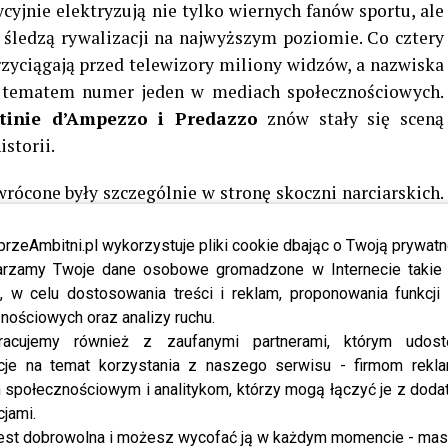
cyjnie elektryzują nie tylko wiernych fanów sportu, ale
e śledzą rywalizacji na najwyższym poziomie. Co cztery
przyciągają przed telewizory miliony widzów, a nazwiska
ę tematem numer jeden w mediach społecznościowych.
rtinie d’Ampezzo i Predazzo
znów stały się sceną
istorii.
rócone były szczególnie w stronę skoczni narciarskich.
tni
Kacper Tomasiak
, który już na początku igrzysk
wyłącznie po doświadczenie. Najpierw srebro na skoczni
przeAmbitni.pl wykorzystuje pliki cookie dbając o Twoją prywatn
rzamy Twoje dane osobowe gromadzone w Internecie takie j
 na dużym obiekcie – taki scenariusz jeszcze niedawno
, w celu dostosowania treści i reklam, proponowania funkcj
nościowych oraz analizy ruchu.
racujemy również z zaufanymi partnerami, którym udost
per Tomasiak
nie krył emocji.
cje na temat korzystania z naszego serwisu - firmom rekl
społecznościowym i analitykom, którzy mogą łączyć je z dod
iwszy dzień w sportowym życiu,
cjami.
ję, że w całym życiu nie będzie
est dobrowolna i możesz wycofać ją w każdym momencie - ma