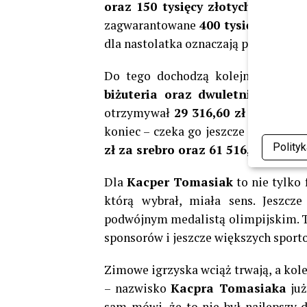
oraz 150 tysięcy złotych w toke
zagwarantowane
400 tysięcy zł i 2
dla nastolatka oznaczają prawdziwy 
Do tego dochodzą kolejne bonusy
biżuteria oraz dwuletnie stypen
otrzymywał
29 316,60 zł (15 427,2
koniec – czeka go jeszcze premia z 
Polity
zł za srebro oraz 61 516,80 zł za b
Dla
Kacper Tomasiak
to nie tylko 
którą wybrał, miała sens. Jeszcz
podwójnym medalistą olimpijskim. Ta
sponsorów i jeszcze większych spor
Zimowe igrzyska wciąż trwają, a kole
– nazwisko
Kacpra Tomasiaka
już
sam mówi, że to nie był najlepszy d