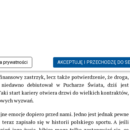
nach
. Wcześniej, za srebro,
Kacper Tomasiak
miał już
00 tysięcy złotych w tokenach
. Łącznie to kwoty, które
przełom.
 –
nagrody rzeczowe, obraz, voucher na wakacje,
dium olimpijskie
. Co miesiąc młody skoczek będzie
6 zł za srebro + 13 889,34 zł za brąz)
. To jednak nie
Ministerstwa Sportu i Turystyki w wysokości
78 241,68
ka prywatności
AKCEPTUJĘ I PRZECHODZĘ DO S
rąz.
finansowy zastrzyk, lecz także potwierdzenie, że droga,
e niedawno debiutował w Pucharze Świata, dziś jest
ki start kariery otwiera drzwi do wielkich kontraktów,
towych wyzwań.
jne emocje dopiero przed nami. Jedno jest jednak pewne
 teraz zapisało się w historii polskiego sportu. A jeśli
zień jego życia, kibice mogą tylko zastanawiać się, co