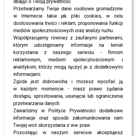
programu w nowej odsłonie –
„Ugotowani w parach”
.
dbając o Twoją prywatność.
Wiosną 2023 roku program zadebiutował w środy o
Przetwarzamy Twoje dane osobowe gromadzone
21:30, jednak nowa formuła nie zdobyła uznania widzów.
w Internecie takie jak pliki cookies, w celu
Po jednym sezonie produkcja została zdjęta z anteny i
dostosowania treści i reklam, proponowania funkcji
nie doczekała się kolejnych odcinków.
mediów społecznościowych oraz analizy ruchu.
Współpracujemy również z zaufanymi partnerami,
POLECAMY:
Spektakularna przemiana i wzruszająca
którym udostępniamy informacje na temat
historia – uczestniczka programu „Kanapowczynie”
korzystania z naszego serwisu - firmom
ogłosiła radosną nowinę!
reklamowym, mediom społecznościowym i
analitykom, którzy mogą łączyć je z dodatkowymi
Szykuje się kolejny powrót
informacjami.
Zgoda jest dobrowolna i możesz wycofać ją
programu?
w każdym momencie - masz prawo żądania
dostępu, sprostowania, usunięcia lub ograniczenia
Mimo tego stacja nie rezygnuje z powrotu formatu.
Na
przetwarzania danych.
grupach castingowych w mediach
Zawarliśmy w Polityce Prywatności dodatkowe
społecznościowych
pojawiły się już ogłoszenia o
informacje oraz sposób zakomunikowania nam
naborze do nowej edycji, co wskazuje, że TVN ponownie
Twojej woli skorzystania z ww. praw.
chce postawić na ten kulinarny show. Nie wiadomo
Pozostając w naszym serwisie akceptujesz
jednak, czy powróci klasyczna formuła, czy twórcy