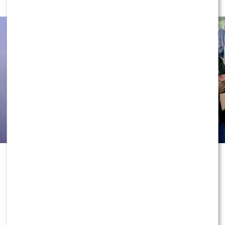
programie „Nasz Nowy Dom”?
Program powrócił minionej wiosny z
kolejnym sezonem i znów otworzył
drzwi dla rodzin, które potrzebowały