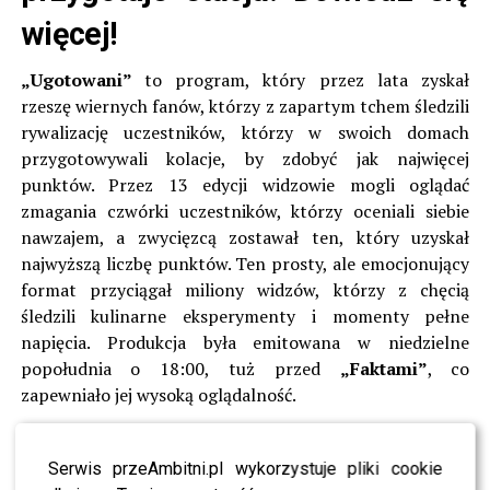
więcej!
„Ugotowani”
to program, który przez lata zyskał
rzeszę wiernych fanów, którzy z zapartym tchem śledzili
rywalizację uczestników, którzy w swoich domach
przygotowywali kolacje, by zdobyć jak najwięcej
punktów. Przez 13 edycji widzowie mogli oglądać
zmagania czwórki uczestników, którzy oceniali siebie
nawzajem, a zwycięzcą zostawał ten, który uzyskał
najwyższą liczbę punktów. Ten prosty, ale emocjonujący
format przyciągał miliony widzów, którzy z chęcią
śledzili kulinarne eksperymenty i momenty pełne
napięcia. Produkcja była emitowana w niedzielne
popołudnia o 18:00, tuż przed
„Faktami”
, co
zapewniało jej wysoką oglądalność.
Po zakończeniu standardowych edycji TVN postanowił
odświeżyć format i zimą 2022 roku ogłosił reaktywację
Serwis przeAmbitni.pl wykorzystuje pliki cookie