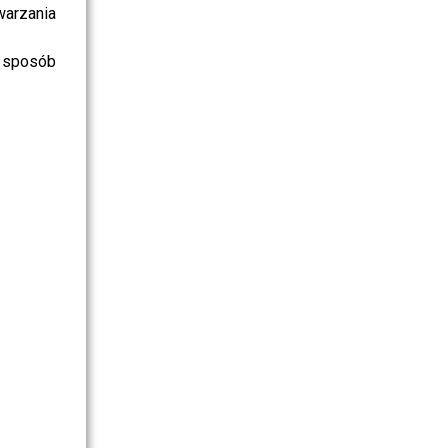
warzania
 sposób