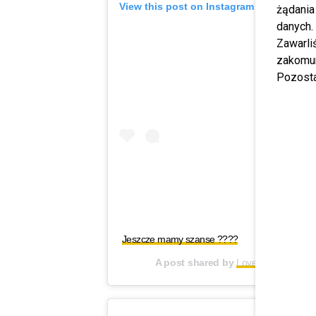
View this post on Instagram
żądania
danych.
Zawarl
zakomun
Pozosta
Jeszcze mamy szanse ????
A post shared by
LovelyTornadoOf