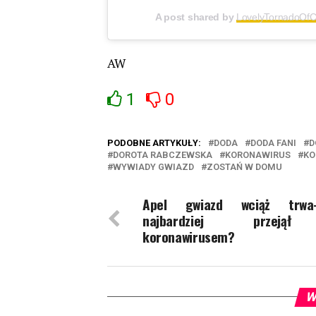
A post shared by
LovelyTornadoOf
AW
1
0
PODOBNE ARTYKUŁY:
DODA
DODA FANI
D
DOROTA RABCZEWSKA
KORONAWIRUS
KO
WYWIADY GWIAZD
ZOSTAŃ W DOMU
Apel gwiazd wciąż trw
najbardziej przeją
koronawirusem?
W