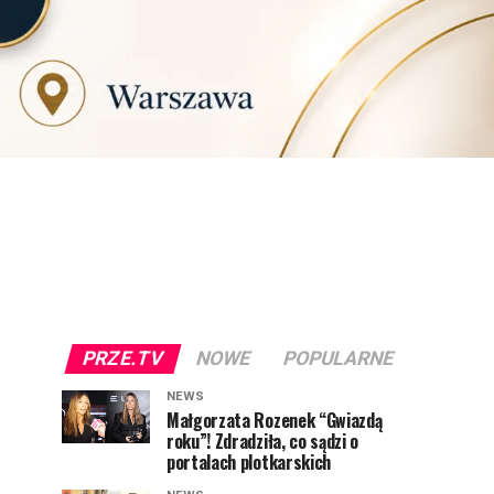
PRZE.TV
NOWE
POPULARNE
NEWS
Małgorzata Rozenek “Gwiazdą
roku”! Zdradziła, co sądzi o
portalach plotkarskich