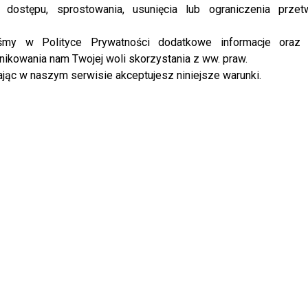
 dostępu, sprostowania, usunięcia lub ograniczenia przet
iśmy w Polityce Prywatności dodatkowe informacje oraz
ikowania nam Twojej woli skorzystania z ww. praw.
jąc w naszym serwisie akceptujesz niniejsze warunki.
Chaos&Rainbows
(@dodaqueen) on
Mar 13, 2020 at 10:24am PDT