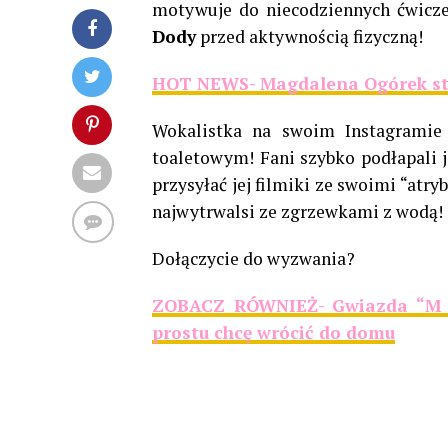
motywuje do niecodziennych ćwiczeń
Dody
przed aktywnością fizyczną!
HOT NEWS- Magdalena Ogórek staw
Wokalistka na swoim Instagramie 
toaletowym! Fani szybko podłapali je
przysyłać jej filmiki ze swoimi “atr
najwytrwalsi ze zgrzewkami z wodą!
Dołączycie do wyzwania?
ZOBACZ RÓWNIEŻ- Gwiazda “M j
prostu chcę wrócić do domu