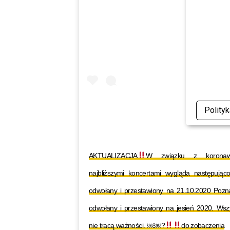
Polity
AKTUALIZACJA
W związku z koronawi
najbliższymi koncertami wygląda następując
odwołany i przestawiony na 21.10.2020 Pozna
odwołany i przestawiony na jesień 2020. Wszy
nie tracą ważności. ￼￼?
do zobaczenia