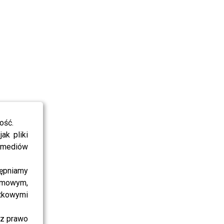
ość.
ak pliki
i mediów
ępniamy
amowym,
atkowymi
sz prawo