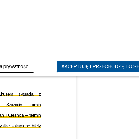
ka prywatności
AKCEPTUJĘ I PRZECHODZĘ DO S
rusem sytuacja z
o : Szczecin – termin
ń i Oleśnica – termin
stkie zakupione bilety