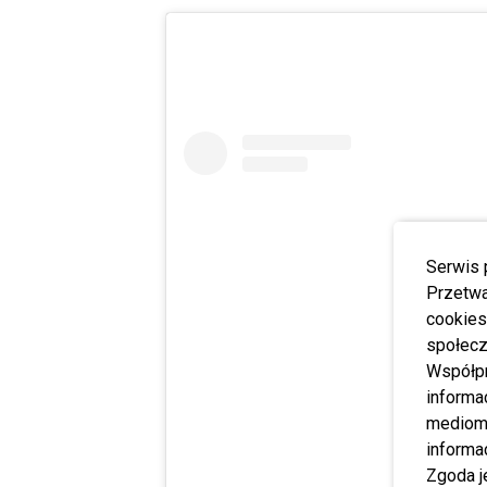
Serwis 
Przetwa
cookies
społecz
Współp
informa
mediom 
informa
Zgoda j