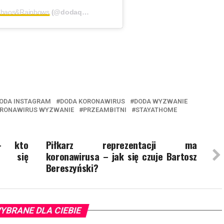
Chaos&Rainbows
(@dodaqueen) on
Mar 10, 2020 at 8:41am PDT
ODA INSTAGRAM
DODA KORONAWIRUS
DODA WYZWANIE
RONAWIRUS WYZWANIE
PRZEAMBITNI
STAYATHOME
a- kto
Piłkarz reprezentacji ma
ł się
koronawirusa – jak się czuje Bartosz
Bereszyński?
YBRANE DLA CIEBIE