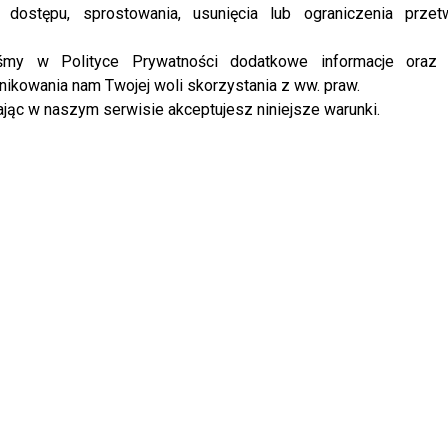
 mojemu charakterowi – ja bym
 dostępu, sprostowania, usunięcia lub ograniczenia przet
yślę, że nawet 4 dni bym nie
iśmy w Polityce Prywatności dodatkowe informacje oraz
ikowania nam Twojej woli skorzystania z ww. praw.
jąc w naszym serwisie akceptujesz niniejsze warunki.
co jeszcze powiedziała
Edyta Górniak
i czy jest na
Brother”
!
odzina Gosi z “Big Brother”, do tego lesbijski