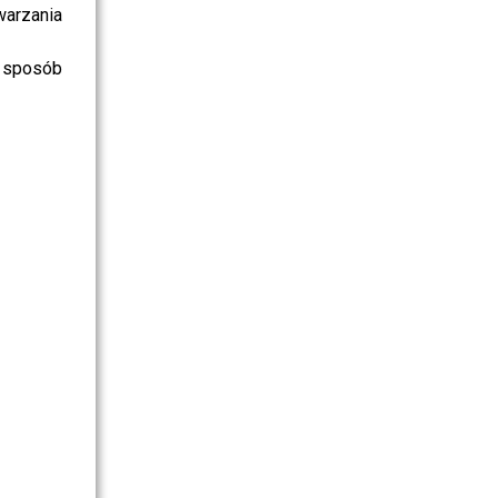
warzania
 sposób