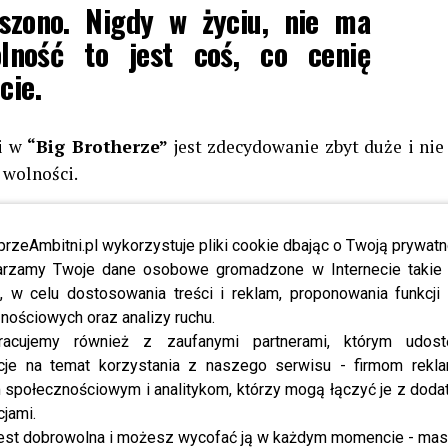
szono. Nigdy w życiu, nie ma
lność to jest coś, co cenię
ecie.
i w
“Big Brotherze”
jest zdecydowanie zbyt duże i nie
 wolności.
any przez wandali – fani w szoku
przeAmbitni.pl wykorzystuje pliki cookie dbając o Twoją prywatn
a koncerty w całej Polsce, czasami też i na świecie – w
rzamy Twoje dane osobowe gromadzone w Internecie takie j
, w celu dostosowania treści i reklam, proponowania funkcj
nościowych oraz analizy ruchu.
bą, która się całe życie
racujemy również z zaufanymi partnerami, którym udost
cje na temat korzystania z naszego serwisu - firmom rekl
ęc zamknięcie mnie na siłę w
społecznościowym i analitykom, którzy mogą łączyć je z dod
h, to jest w ogóle wbrew mojej
cjami.
est dobrowolna i możesz wycofać ją w każdym momencie - ma