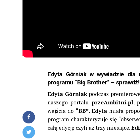
Edyta Górniak w wywiadzie dla 
programu “Big Brother” – sprawdź!
Edyta Górniak
podczas premierow
naszego portalu
przeAmbitni.pl
, 
wejścia do
“BB”
.
Edyta
miała propoz
program charakteryzuje się “obserw
całą edycję czyli aż trzy miesiące.
Edi