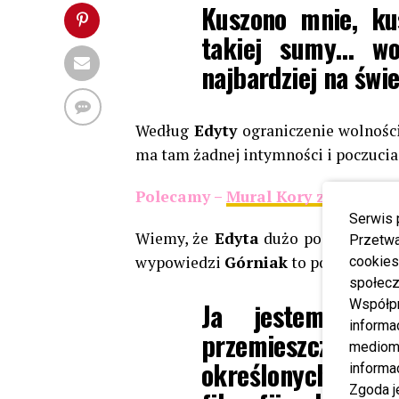
Kuszono mnie, ku
takiej sumy… wo
najbardziej na świ
Według
Edyty
ograniczenie wolnośc
ma tam żadnej intymności i poczucia
Polecamy –
Mural Kory zdewastow
Serwis 
Wiemy, że
Edyta
dużo podróżuje i gr
Przetwa
wypowiedzi
Górniak
to podkreśla:
cookies
społecz
Ja jestem oso
Współp
informa
przemieszcza, wi
mediom 
określonych ramac
informa
Zgoda j