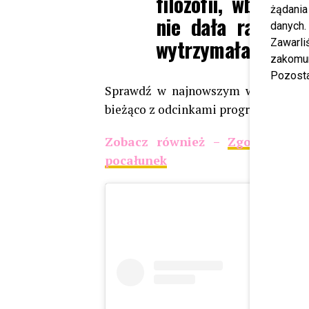
filozofii, wbrew
żądania
nie dała rady. M
danych.
wytrzymała.
Zawarl
zakomun
Pozosta
Sprawdź w najnowszym wywiadzie, 
bieżąco z odcinkami programu
“Big 
Zobacz również –
Zgorszona r
pocałunek