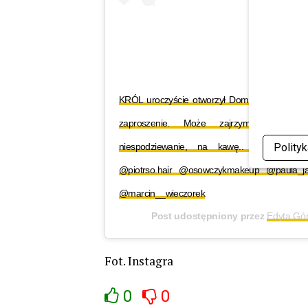
KRÓL uroczyście otworzył Dom Wielkiego Bra
zaproszenie. Może zajrzymy do nieg
niespodziewanie, na kawę.. @bigbrother.
Polity
@piotrso.hair @osowczykmakeup @paula_
@marcin__wieczorek
Post udostępniony przez
Edyta Gór
Fot. Instagra
0
0