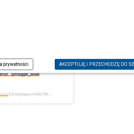
ta.. ?? Dziękujemy za
o kiedyś jeszcze,
tvn7 @czaja_wyczaja
ka prywatności
AKCEPTUJĘ I PRZECHODZĘ DO S
jarosz @maggie_sowa
niak
(@edytagorniak)
Wrz 13, 2019 o 11:03 PDT