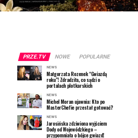
PRZE.TV
NOWE
POPULARNE
NEWS
Małgorzata Rozenek “Gwiazdą
roku”! Zdradziła, co sądzi o
portalach plotkarskich
NEWS
Michel Moran ujawnia: Kto po
MasterChefie przestał gotować?
NEWS
Jarosińska zdziwiona wyjściem
Dody od Wojewódzkiego –
przypomniała o bójce gwiazd!