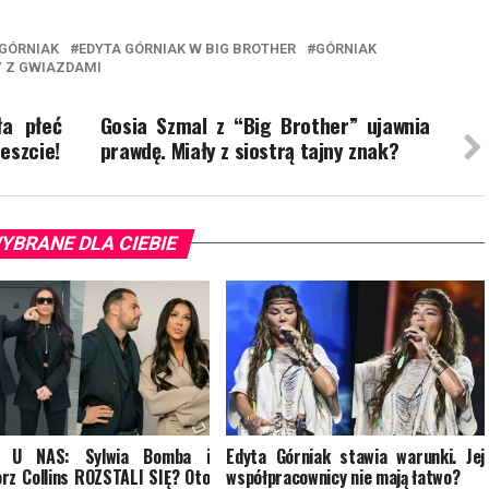
 GÓRNIAK
EDYTA GÓRNIAK W BIG BROTHER
GÓRNIAK
 Z GWIAZDAMI
ła płeć
Gosia Szmal z “Big Brother” ujawnia
eszcie!
prawdę. Miały z siostrą tajny znak?
YBRANE DLA CIEBIE
 U NAS: Sylwia Bomba i
Edyta Górniak stawia warunki. Jej
rz Collins ROZSTALI SIĘ? Oto
współpracownicy nie mają łatwo?