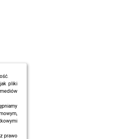
ość.
ak pliki
i mediów
ępniamy
amowym,
atkowymi
sz prawo