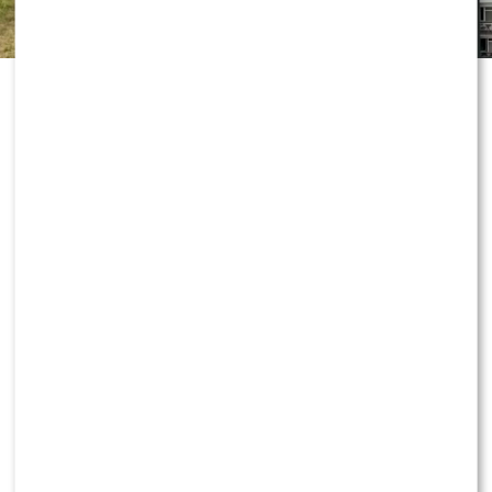
„Dzień dobry TVN” nie zwalnia tempa
i już przygotowuje kolejne nowości
przed jesienną ramówką. Wszystko
wskazuje na to, że do redakcji
dołączy znana twarz, która ma
wnieść do programu zupełnie nową
energię. Co dokładnie będzie robił
nowy współpracownik śniadaniówki?
Dowiedz się więcej!