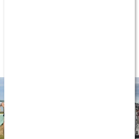
4 KOMENTARZE
NEWS
Wielki transfer do „Dzień dobry
TVN”. Do programu dołącza znana
gwiazda