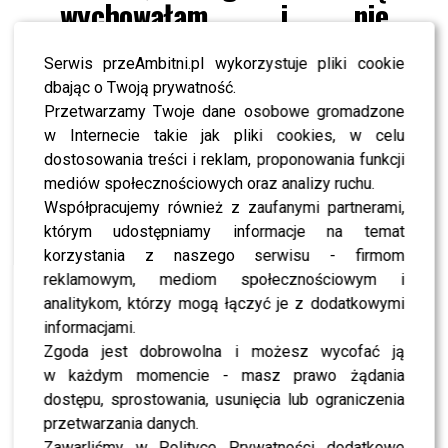
wychowałam, i nie
wsiadłabym do autobusu z
Serwis przeAmbitni.pl wykorzystuje pliki cookie
tabliczką: Zielona Góra, a
dbając o Twoją prywatność.
kilka lat później do
Przetwarzamy Twoje dane osobowe gromadzone
pociągu, trzymając w ręku
w Internecie takie jak pliki cookies, w celu
dostosowania treści i reklam, proponowania funkcji
bilet z napisem: Warszawa
mediów społecznościowych oraz analizy ruchu.
Centralna. Jestem typem,
Współpracujemy również z zaufanymi partnerami,
którym udostępniamy informacje na temat
który lubi
korzystania z naszego serwisu - firmom
wyzwania. Lubicie czasem
reklamowym, mediom społecznościowym i
postawić wszystko na jedną
analitykom, którzy mogą łączyć je z dodatkowymi
informacjami.
kartę?
Zgoda jest dobrowolna i możesz wycofać ją
w każdym momencie - masz prawo żądania
dostępu, sprostowania, usunięcia lub ograniczenia
przetwarzania danych.
Zawarliśmy w Polityce Prywatności dodatkowe